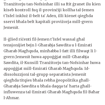
Tranżitorju tan-Nofsinhar illi sa ftit ġranet ilu kien
kiseb kontroll fuq il-provinċiji kollha tal-Jemen
t'Isfel inkluż il-belt ta' Aden, illi kienet qiegħda
sservi bħala belt kapitali proviżorja mill-gvern
Jemenit.
Il-ġlied riċenti fil-Jemen t'Isfel wassal għal
tensjonijiet bejn l-Għarabja Sawdita u l-Emirati
Għarab Magħquda, minħabba l-fatt illi filwaqt li l-
gvern Jemenit huwa appoġġjat mill-Għarabja
Sawdita, il-Kunsill Tranżitorju tan-Nofsinhar huwa
appoġġjat mill-Emirati Għarab Magħquda. Id-
dissoluzzjoni tal-grupp separatista Jemenit
qiegħda titqies bħala rebħa ġeopolitika għall-
Għarabja Sawdita u bħala daqqa ta' ħarta għall-
influwenza tal-Emirati Għarab Magħquda fil-Baħar
l-Aħmar.