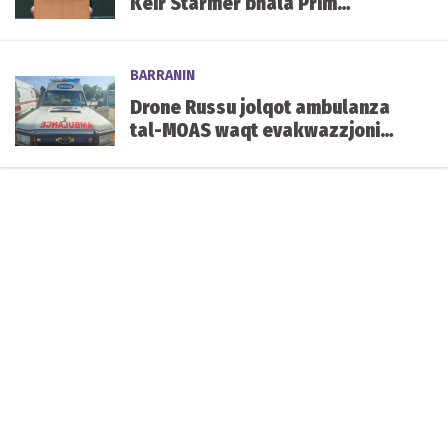
Keir Starmer bħala Prim
Ministru tar-Renju Unit.
BARRANIN
Drone Russu jolqot ambulanza
tal-MOAS waqt evakwazzjoni
qrib il-front fl-Ukrajna