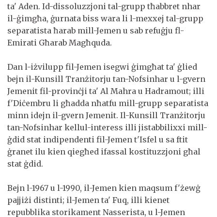
ta' Aden. Id-dissoluzzjoni tal-grupp tħabbret nhar
il-ġimgħa, ġurnata biss wara li l-mexxej tal-grupp
separatista ħarab mill-Jemen u sab refuġju fl-
Emirati Għarab Magħquda.
Dan l-iżvilupp fil-Jemen isegwi ġimgħat ta' ġlied
bejn il-Kunsill Tranżitorju tan-Nofsinhar u l-gvern
Jemenit fil-provinċji ta' Al Mahra u Hadramout; illi
f'Diċembru li għadda nħatfu mill-grupp separatista
minn idejn il-gvern Jemenit. Il-Kunsill Tranżitorju
tan-Nofsinhar kellul-interess illi jistabbilixxi mill-
ġdid stat indipendenti fil-Jemen t'Isfel u sa ftit
ġranet ilu kien qiegħed ifassal kostituzzjoni għal
stat ġdid.
Bejn l-1967 u l-1990, il-Jemen kien maqsum f'żewġ
pajjiżi distinti; il-Jemen ta' Fuq, illi kienet
repubblika storikament Nasserista, u l-Jemen