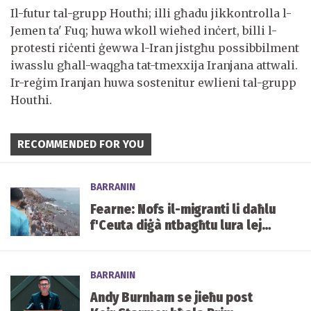
Il-futur tal-grupp Houthi; illi għadu jikkontrolla l-
Jemen ta' Fuq; huwa wkoll wieħed inċert, billi l-
protesti riċenti ġewwa l-Iran jistgħu possibbilment
iwasslu għall-waqgħa tat-tmexxija Iranjana attwali.
Ir-reġim Iranjan huwa sostenitur ewlieni tal-grupp
Houthi.
RECOMMENDED FOR YOU
BARRANIN
Fearne: Nofs il-migranti li daħlu
f'Ceuta diġà ntbagħtu lura lejn
il-Marokk
BARRANIN
Andy Burnham se jieħu post