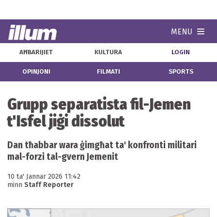
MENU
Navi
AĦBARIJIET
KULTURA
LOGIN
OPINJONI
FILMATI
SPORTS
Grupp separatista fil-Jemen
t'Isfel jiġi dissolut
Dan tħabbar wara ġimgħat ta' konfronti militari
mal-forzi tal-gvern Jemenit
10 ta' Jannar 2026 11:42
minn
Staff Reporter