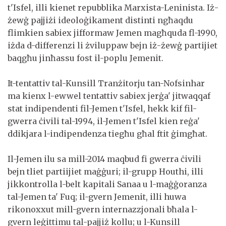
t'Isfel, illi kienet repubblika Marxista-Leninista. Iż-
żewġ pajjiżi ideoloġikament distinti ngħaqdu
flimkien sabiex jifformaw Jemen magħquda fl-1990,
iżda d-differenzi li żviluppaw bejn iż-żewġ partijiet
baqgħu jinħassu fost il-poplu Jemenit.
It-tentattiv tal-Kunsill Tranżitorju tan-Nofsinhar
ma kienx l-ewwel tentattiv sabiex jerġa' jitwaqqaf
stat indipendenti fil-Jemen t'Isfel, hekk kif fil-
gwerra ċivili tal-1994, il-Jemen t'Isfel kien reġa'
ddikjara l-indipendenza tiegħu għal ftit ġimgħat.
Il-Jemen ilu sa mill-2014 maqbud fi gwerra ċivili
bejn tliet partiijiet maġġuri; il-grupp Houthi, illi
jikkontrolla l-belt kapitali Sanaa u l-maġġoranza
tal-Jemen ta' Fuq; il-gvern Jemenit, illi huwa
rikonoxxut mill-gvern internazzjonali bħala l-
gvern leġittimu tal-pajjiż kollu; u l-Kunsill