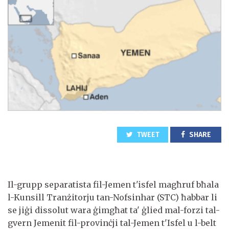
TWEET
SHARE
Il-grupp separatista fil-Jemen t'isfel magħruf bħala
l-Kunsill Tranżitorju tan-Nofsinhar (STC) ħabbar li
se jiġi dissolut wara ġimgħat ta' ġlied mal-forzi tal-
gvern Jemenit fil-provinċji tal-Jemen t'Isfel u l-belt