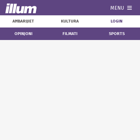
MENU
Navi
AĦBARIJIET
KULTURA
LOGIN
OPINJONI
FILMATI
SPORTS