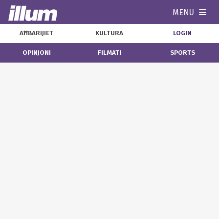
MENU
Navi
AĦBARIJIET
KULTURA
LOGIN
OPINJONI
FILMATI
SPORTS