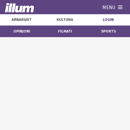
MENU
Navi
AĦBARIJIET
KULTURA
LOGIN
OPINJONI
FILMATI
SPORTS