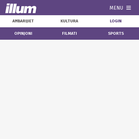
MENU
Navi
AĦBARIJIET
KULTURA
LOGIN
OPINJONI
FILMATI
SPORTS