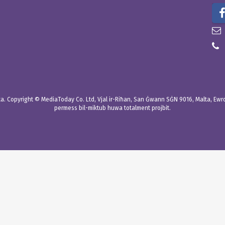
. Copyright © MediaToday Co. Ltd, Vjal ir-Riħan, San Ġwann SĠN 9016, Malta, Ewropa
permess bil-miktub huwa totalment projbit.