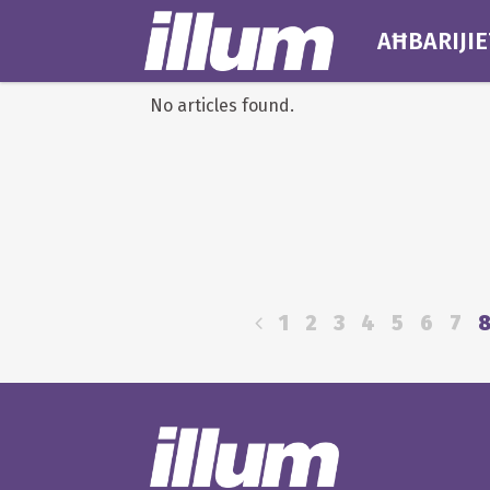
AĦBARIJIE
No articles found.
1
2
3
4
5
6
7