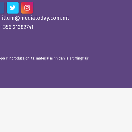
illum@mediatoday.com.mt
+356 21382741
 Ir-riproduzzjoni ta' materjal minn dan is-sit mingħajr