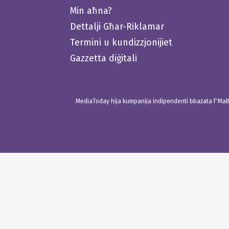
Min aħna?
Dettalji Għar-Riklamar
Termini u kundizzjonijiet
Gazzetta diġitali
MediaToday hija kumpanija indipendenti bbażata f'Malta