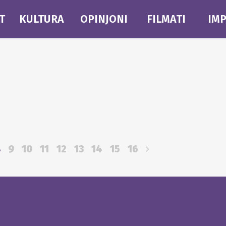
T
KULTURA
OPINJONI
FILMATI
IMP
8
9
10
11
12
13
14
15
16