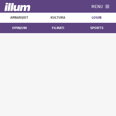
MENU
Navi
AĦBARIJIET
KULTURA
LOGIN
OPINJONI
FILMATI
SPORTS