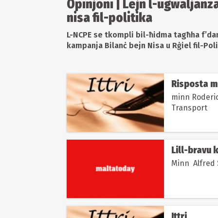
Opinjoni | Lejn l-ugwaljanza 
nisa fil-politika
L-NCPE se tkompli bil-ħidma tagħha f’dan
kampanja Bilanċ bejn Nisa u Rġiel fil-Poli
Risposta mi
minn Roderic
Transport
Lill-bravu
Ittri