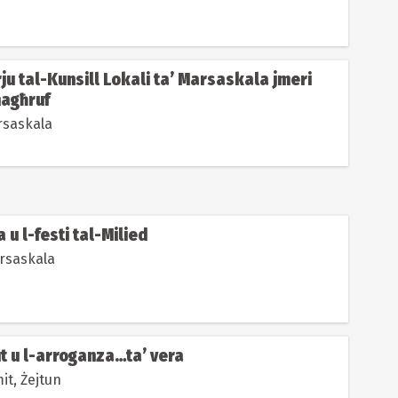
ju tal-Kunsill Lokali ta’ Marsaskala jmeri
agħruf
.F. Marsaskala
u l-festi tal-Milied
ltana Marsaskala
ut u l-arroganza…ta’ vera
it, Żejtun