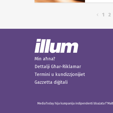
1
2
Min aħna?
Dettalji Għar-Riklamar
Termini u kundizzjonijiet
Gazzetta diġitali
MediaToday hija kumpanija indipendenti bbażata f'Malta