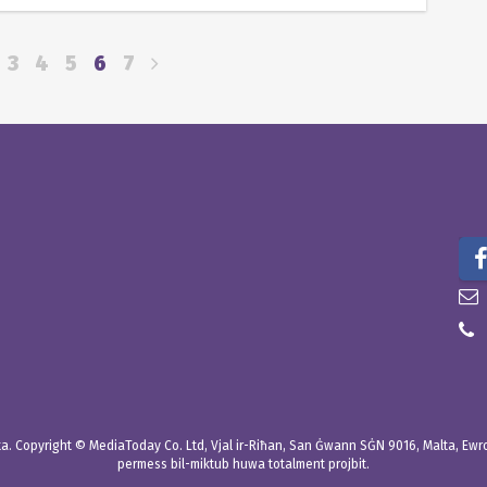
3
4
5
6
7
. Copyright © MediaToday Co. Ltd, Vjal ir-Riħan, San Ġwann SĠN 9016, Malta, Ewropa
permess bil-miktub huwa totalment projbit.