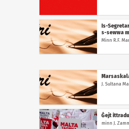
Is-Segretar
s-sewwa m
Minn R
Marsaskala 
J. Su
Ġejt ittrad
minn J. Zamm