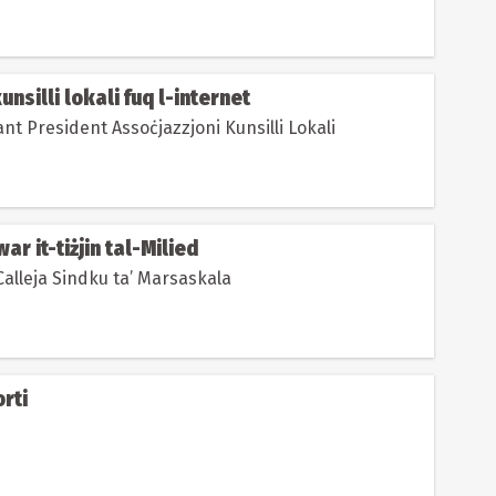
unsilli lokali fuq l-internet
Minn Marc Sant President Assoċjazzjoni Kunsilli Lokali
ar it-tiżjin tal-Milied
Minn Mario Calleja Sindku ta’ Marsaskala
orti