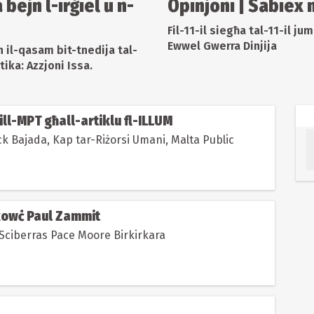
bejn l-irġiel u n-
Opinjoni | Sabiex
Fil-11-il siegħa tal-11-il ju
Ewwel Gwerra Dinjija
 il-qasam bit-tnedija tal-
tika: Azzjoni Issa.
ll-MPT għall-artiklu fl-ILLUM
k Bajada, Kap tar-Riżorsi Umani, Malta Public
 kowċ Paul Zammit
Minn Alfred Sciberras Pace Moore Birkirkara