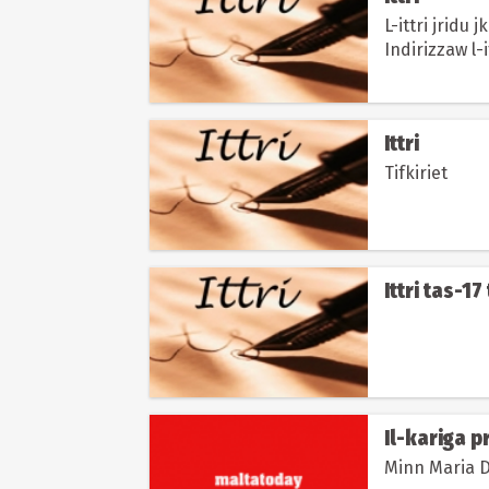
L-ittri jridu
Indirizzaw l-i
Riħan, San Ġ
Ittri
Tifkiriet
Ittri tas-1
Il-kariga p