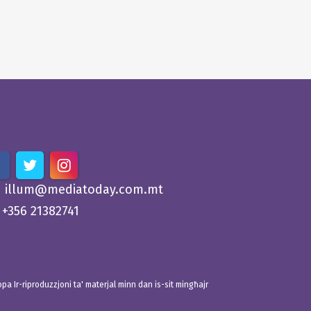
illum@mediatoday.com.mt
+356 21382741
 Ir-riproduzzjoni ta' materjal minn dan is-sit mingħajr