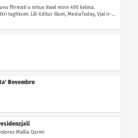
 jkunu ffirmati u mhux itwal minn 400 kelma.
ttri tagħkom: Lill-Editur Illum, MediaToday, Vjal ir-
wann...
7 ta' Novembru
residenzjali
Minn Maria Dolores Mallia Qormi