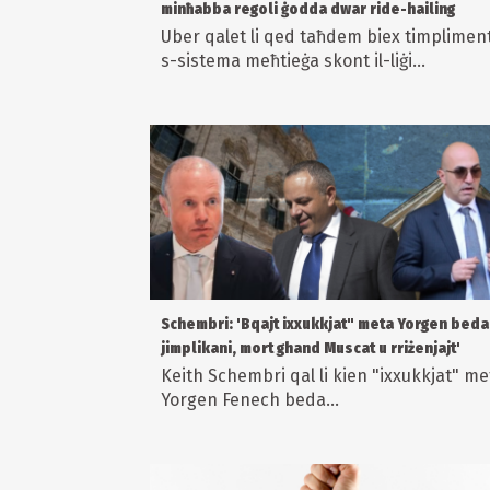
minħabba regoli ġodda dwar ride-hailing
Uber qalet li qed taħdem biex timplimen
s-sistema meħtieġa skont il-liġi...
Schembri: 'Bqajt ixxukkjat" meta Yorgen beda
jimplikani, mort ghand Muscat u rriżenjajt'
Keith Schembri qal li kien "ixxukkjat" me
Yorgen Fenech beda...