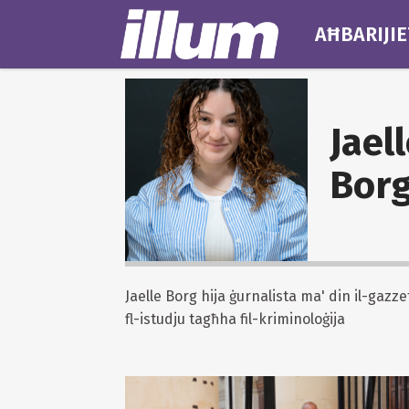
AĦBARIJIE
Jael
Bor
Jaelle Borg hija ġurnalista ma' din il-gazzet
fl-istudju tagħha fil-kriminoloġija