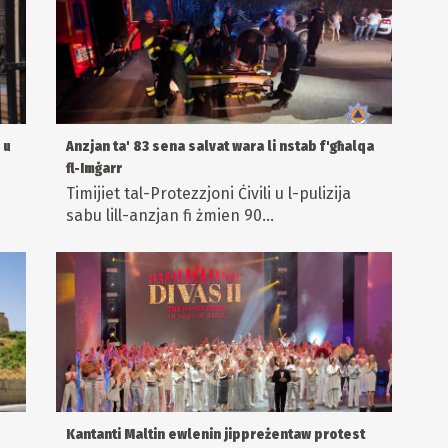
 u
Anzjan ta' 83 sena salvat wara li nstab f'għalqa
fl-Imġarr
Timijiet tal-Protezzjoni Ċivili u l-pulizija
sabu lill-anzjan fi żmien 90...
Kantanti Maltin ewlenin jippreżentaw protest