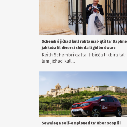
Schembri jiċħad kull rabta mal-qtil ta' Daphne
jakkuża lil diversi xhieda li gidbu dwaru
Keith Schembri qatta' l-biċċa l-kbira tal-
lum jiċħad kull...
Sewwieqa self-employed ta' Uber sospiżi