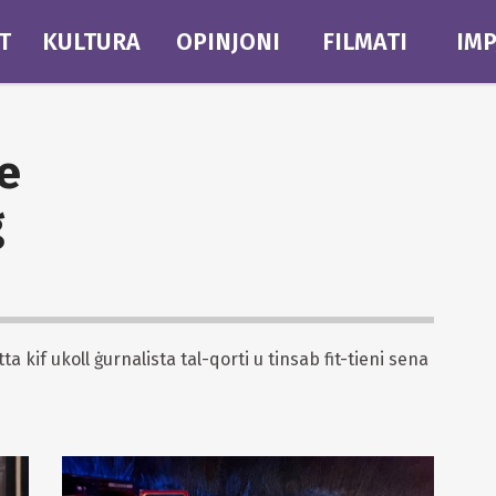
T
KULTURA
OPINJONI
FILMATI
IMP
le
g
ta kif ukoll ġurnalista tal-qorti u tinsab fit-tieni sena