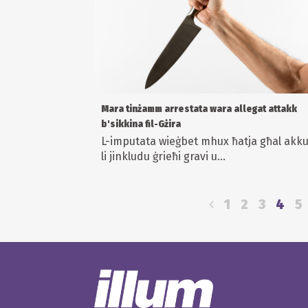
Mara tinżamm arrestata wara allegat attakk
b'sikkina fil-Gżira
L-imputata wieġbet mhux ħatja għal akku
li jinkludu ġrieħi gravi u...
1
2
3
4
5