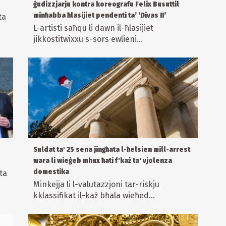
ġudizzjarju kontra koreografu Felix Busuttil
minħabba ħlasijiet pendenti ta’ ‘Divas II’
ta
L-artisti saħqu li dawn il-ħlasijiet
jikkostitwixxu s-sors ewlieni...
Suldat ta' 25 sena jingħata l-ħelsien mill-arrest
wara li wieġeb mhux ħati f'każ ta' vjolenza
domestika
ta
Minkejja li l-valutazzjoni tar-riskju
kklassifikat il-każ bħala wieħed...