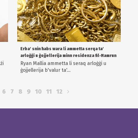
Erba' snin ħabs wara li ammetta serqa ta'
arloġġi u ġojjellerija minn residenza fil-Ħamrun
żi
Ryan Mallia ammetta li seraq arloġġi u
ġojjellerija b'valur ta'...
6
7
8
9
10
11
12