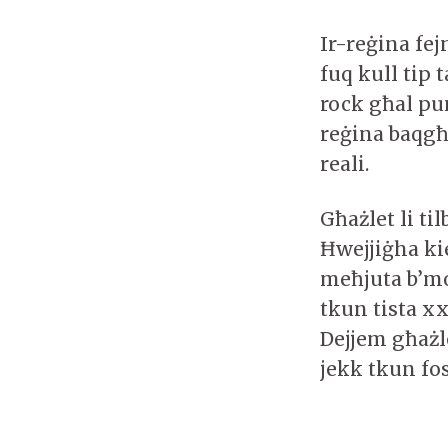
Ir-reġina fej
fuq kull tip
rock għal pun
reġina baqgħe
reali.
Għażlet li ti
Ħwejjiġha k
meħjuta b’mod
tkun tista xx
Dejjem għażl
jekk tkun fos