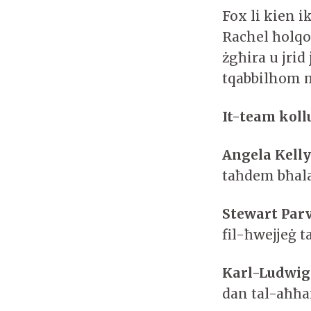
Fox li kien 
Rachel ħolqo
żgħira u jrid
tqabbilhom ma
It-team koll
Angela Kell
taħdem bħala
Stewart Par
fil-ħwejjeġ ta
Karl-Ludwig
dan tal-aħħa