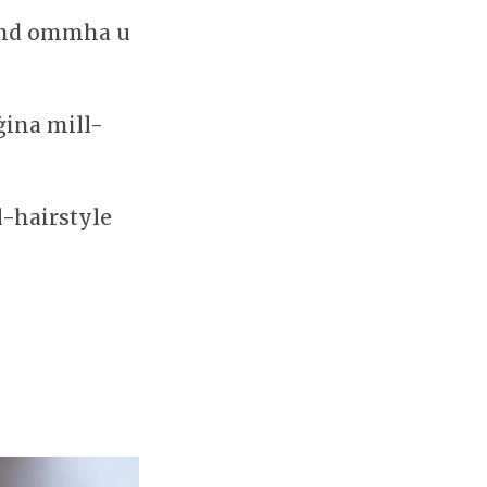
ħand ommha u
eġina mill-
l-hairstyle