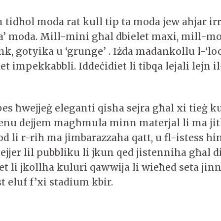
n tidħol moda rat kull tip ta moda jew aħjar ir
 ta’ moda. Mill-mini għal dbielet maxi, mill-m
k, gotyika u ‘grunge’ . Iżda madankollu l-‘loo
t impekkabbli. Iddeċidiet li tibqa lejali lejn i
lbes ħwejjeġ eleganti qisha sejra għal xi tieġ k
ienu dejjem magħmula minn materjal li ma j
 li r-riħ ma jimbarazzaha qatt, u fl-istess ħ
ejjer lil pubbliku li jkun qed jistenniha għal dik
et li jkollha kuluri qawwija li wieħed seta ji
t eluf f’xi stadium kbir.