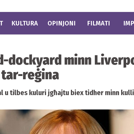
T
KULTURA
OPINJONI
FILMATI
IMP
d-dockyard minn Liverpo
 tar-reġina
l u tilbes kuluri jgħajtu biex tidher minn kul