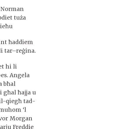
n Norman
bdiet tuża
tieħu
bint ħaddiem
i tar–reġina.
t hi li
bes. Angela
a bħal
i għal ħajja u
fil-qiegħ tad-
ommuhom ‘l
revor Morgan
darju Freddie