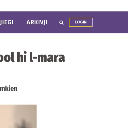
JIEGI
ARKIVJI
LOGIN
ol hi l-mara
limkien