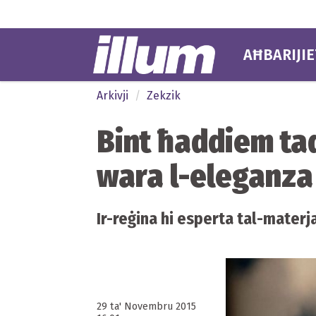
AĦBARIJIE
Arkivji
Zekzik
Bint ħaddiem ta
wara l-eleganza
Ir-reġina hi esperta tal-materja
29 ta' Novembru 2015