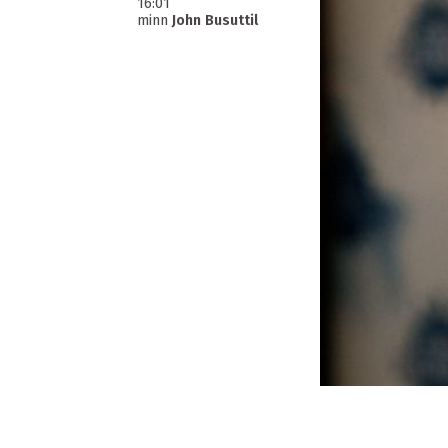
16:01
minn
John Busuttil