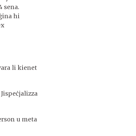
4 sena.
ġina hi
ex
wara li kienet
 Jispeċjalizza
erson u meta