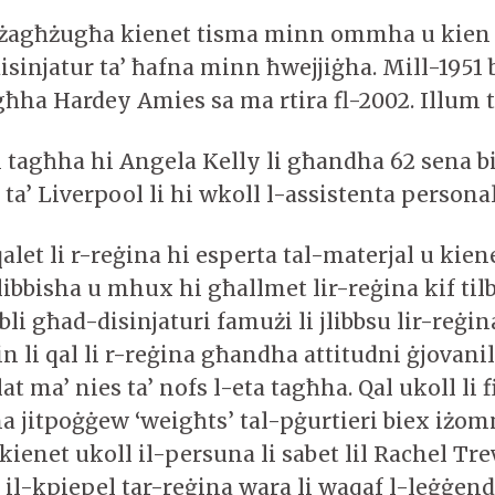
 żagħżugħa kienet tisma minn ommha u kie
isinjatur ta’ ħafna minn ħwejjiġha. Mill-1951 
agħha Hardey Amies sa ma rtira fl-2002. Illum 
m tagħha hi Angela Kelly li għandha 62 sena 
ta’ Liverpool li hi wkoll l-assistenta personal
qalet li r-reġina hi esperta tal-materjal u kiene
libbisha u mhux hi għallmet lir-reġina kif til
li għad-disinjaturi famużi li jlibbsu lir-reġin
n li qal li r-reġina għandha attitudni ġjovanil
lat ma’ nies ta’ nofs l-eta tagħha. Qal ukoll li 
ha jitpoġġew ‘weigħts’ tal-pġurtieri biex iż
 kienet ukoll il-persuna li sabet lil Rachel T
b il-kpiepel tar-reġina wara li waqaf l-leġġen