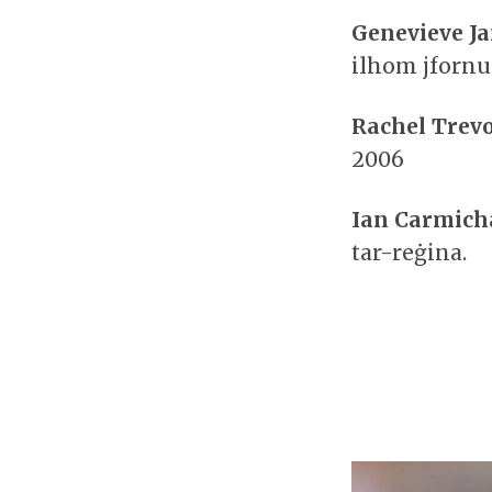
Genevieve J
ilhom jfornu
Rachel Trev
2006
Ian Carmich
tar-reġina.