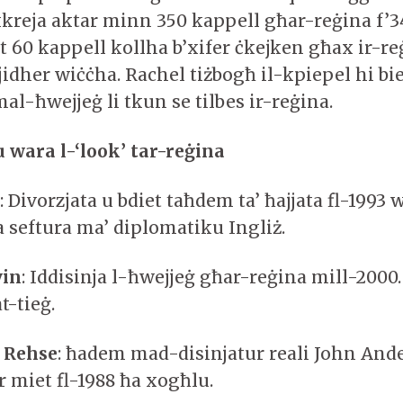
ikkreja aktar minn 350 kappell għar-reġina f’3
t 60 kappell kollha b’xifer ċkejken għax ir-re
 jidher wiċċha. Rachel tiżbogħ il-kpiepel hi bi
l-ħwejjeġ li tkun se tilbes ir-reġina.
u wara l-‘look’ tar-reġina
y
: Divorzjata u bdiet taħdem ta’ ħajjata fl-1993 
 seftura ma’ diplomatiku Ingliż.
vin
: Iddisinja l-ħwejjeġ għar-reġina mill-2000.
t-tieġ.
 Rehse
: ħadem mad-disinjatur reali John And
r miet fl-1988 ħa xogħlu.