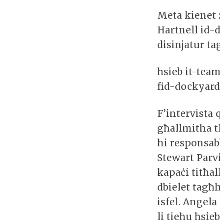
Meta kienet
Hartnell id-d
disinjatur t
ħsieb it-tea
fid-dockyard 
F’intervista 
għallmitha t
hi responsabb
Stewart Parvi
kapaċi titħal
dbielet tagħ
isfel. Angela
li tieħu ħsie