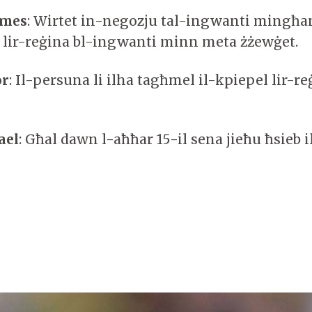
ames
: Wirtet in-negozju tal-ingwanti ming
 lir-reġina bl-ingwanti minn meta żżewġet.
or
: Il-persuna li ilha tagħmel il-kpiepel lir-r
ael
: Għal dawn l-aħħar 15-il sena jieħu ħsieb i