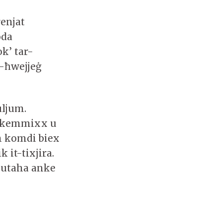
renjat
oda
k’ tar-
l-ħwejjeġ
uljum.
itkemmixx u
in komdi biex
 it-tixjira.
nnutaha anke