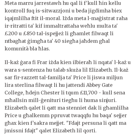
Meta marru jarrestawh hu qal li f'kull ħin kellu
kontroll fuq is-sitwazzjoni u beda jigdimha biex
iqajmlilha ftit il-moral. Iżda meta l-maġistrat raha
ir-ritratti ta' kif immaltrattaha weħlu multa ta'
£200 u £850 tal-ispejjeż li għamlet filwaqt li
ntbagħat ġimgħa ta' 40 siegħa jaħdem għal
komunità bla ħlas.
Il-każ ġara fi Frar iżda kien ilbieraħ li nqata' l-każ u
wara s-sentenza hu talab skuża lil Elizabeth. Il-każ
sar fir-razzett tal-familja ta' Price li jiswa miljun
lira sterlina filwaqt li hu jattendi
Abbey Gate
College, ħdejn Chester li tqum £11,700 - kull sena
mħallsin mill-ġenituri tiegħu li huma sinjuri.
Elizabeth qalet li qatt ma stenniet dak li għamlilha
Price u għalkemm ppruvat twaqqfu hu baqa' sejjer
għax kien f'sakra mejjet. "Fdajt persuna li qatt ma
jmissni fdajt" qalet Elizabeth lil qorti.