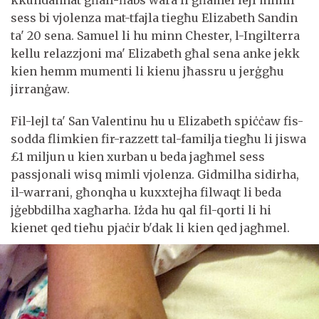
kkundannat għall-ħabs wara li għamel lejl mimli
sess bi vjolenza mat-tfajla tiegħu Elizabeth Sandin
ta' 20 sena. Samuel li hu minn Chester, l-Ingilterra
kellu relazzjoni ma' Elizabeth għal sena anke jekk
kien hemm mumenti li kienu jħassru u jerġgħu
jirranġaw.
Fil-lejl ta' San Valentinu hu u Elizabeth spiċċaw fis-
sodda flimkien fir-razzett tal-familja tiegħu li jiswa
£1 miljun u kien xurban u beda jagħmel sess
passjonali wisq mimli vjolenza. Gidmilha sidirha,
il-warrani, għonqha u kuxxtejha filwaqt li beda
jġebbdilha xagħarha. Iżda hu qal fil-qorti li hi
kienet qed tieħu pjaċir b'dak li kien qed jagħmel.