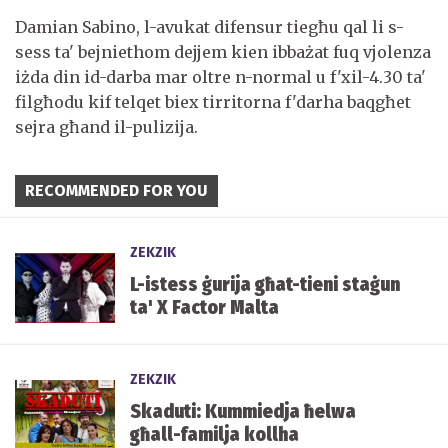
Damian Sabino, l-avukat difensur tiegħu qal li s-
sess ta' bejniethom dejjem kien ibbażat fuq vjolenza
iżda din id-darba mar oltre n-normal u f'xil-4.30 ta'
filgħodu kif telqet biex tirritorna f'darha baqgħet
sejra għand il-pulizija.
RECOMMENDED FOR YOU
ZEKZIK
L-istess ġurija għat-tieni staġun
ta' X Factor Malta
ZEKZIK
Skaduti: Kummiedja ħelwa
għall-familja kollha