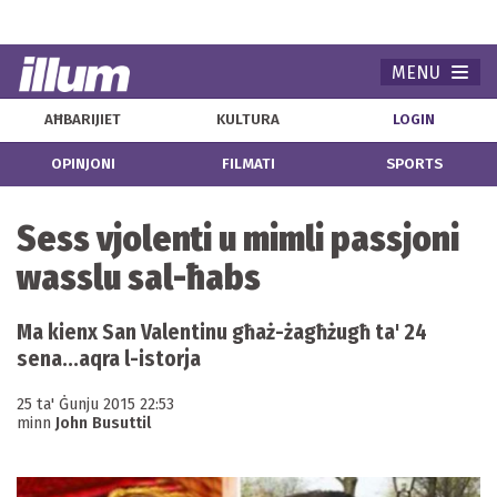
MENU
Navi
AĦBARIJIET
KULTURA
LOGIN
OPINJONI
FILMATI
SPORTS
Sess vjolenti u mimli passjoni
wasslu sal-ħabs
Ma kienx San Valentinu għaż-żagħżugħ ta' 24
sena...aqra l-istorja
25 ta' Ġunju 2015 22:53
minn
John Busuttil