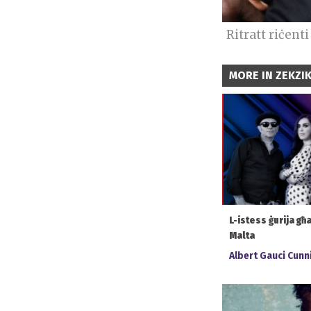
Ritratt riċen
MORE IN ZEKZI
L-istess ġurija għa
Malta
Albert Gauci Cun