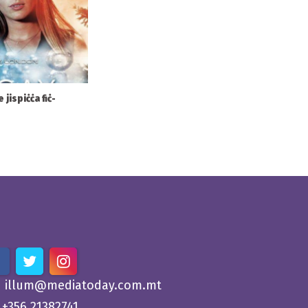
 jispiċċa fiċ-
illum@mediatoday.com.mt
+356 21382741