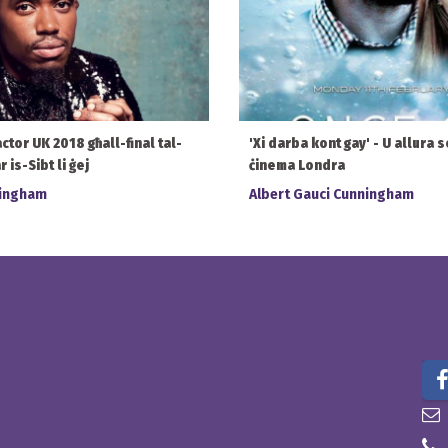
actor UK 2018 għall-final tal-
'Xi darba kont gay' - U allura se
 is-Sibt li ġej
ċinema Londra
ningham
Albert Gauci Cunningham