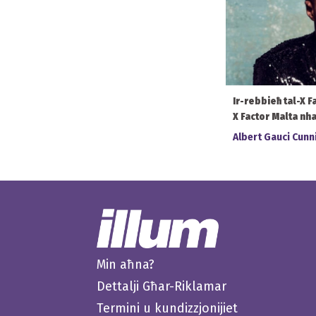
Ir-rebbieħ tal-X F
X Factor Malta nhar
Albert Gauci Cun
Min aħna?
Dettalji Għar-Riklamar
Termini u kundizzjonijiet