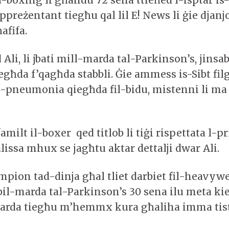
l-boxing li għandu 72 sena ttieħed l-isptar is-S
ppreżentant tiegħu qal lil E! News li ġie djanjo
afifa.
, li jbati mill-marda tal-Parkinson’s, jinsab
iegħda f’qagħda stabbli. Ġie ammess is-Sibt fi
l-pneumonia qiegħda fil-bidu, mistenni li m
familt il-boxer qed titlob li tiġi rispettata l-p
issa mhux se jagħtu aktar dettalji dwar Ali.
ampion tad-dinja għal tliet darbiet fil-heavyw
 bil-marda tal-Parkinson’s 30 sena ilu meta ki
marda tiegħu m’hemmx kura għaliha imma tista
.