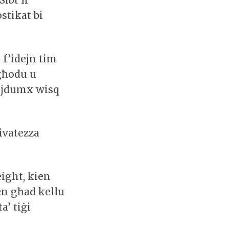
ibt li
stikat bi
 f’idejn tim
lgħodu u
a jdumx wisq
rivatezza
eight, kien
en għad kellu
’ tiġi