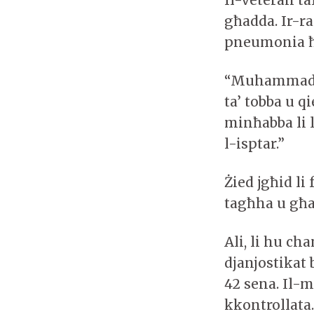
Il-veteran ta
għadda. Ir-ra
pneumonia ħ
“Muhammad Ali
ta’ tobba u q
minħabba li 
l-isptar.”
Żied jgħid li 
tagħha u għal
Ali, li hu ch
djanjostikat
42 sena. Il-
kkontrollata