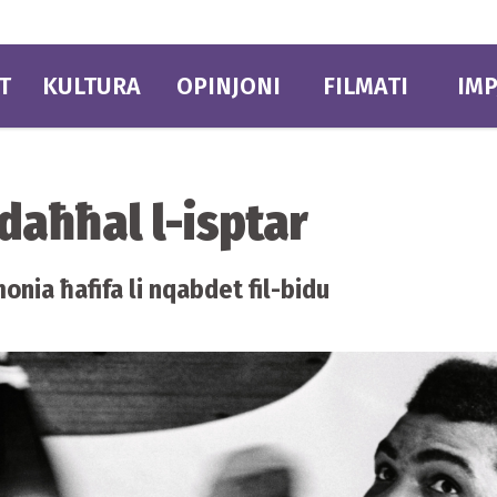
T
KULTURA
OPINJONI
FILMATI
IMP
aħħal l-isptar
nia ħafifa li nqabdet fil-bidu