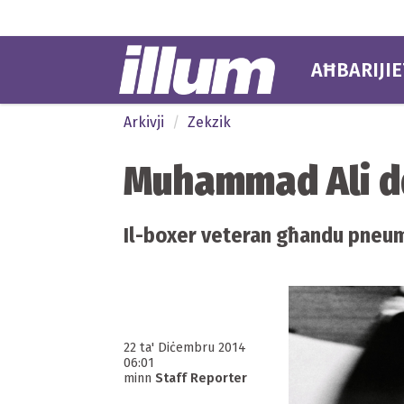
AĦBARIJIE
Arkivji
Zekzik
Muhammad Ali dd
Il-boxer veteran għandu pneumo
22 ta' Diċembru 2014
06:01
minn
Staff Reporter