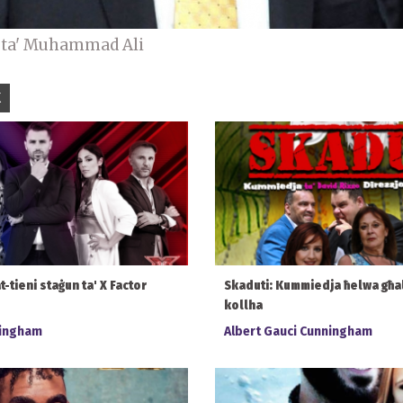
ti ta' Muhammad Ali
K
t-tieni staġun ta' X Factor
Skaduti: Kummiedja ħelwa għal
kollha
ningham
Albert Gauci Cunningham