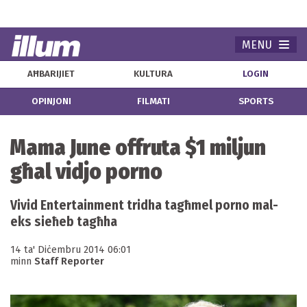
MENU
Navi
AĦBARIJIET
KULTURA
LOGIN
OPINJONI
FILMATI
SPORTS
Mama June offruta $1 miljun
għal vidjo porno
Vivid Entertainment tridha tagħmel porno mal-
eks sieħeb tagħha
14 ta' Diċembru 2014 06:01
minn
Staff Reporter