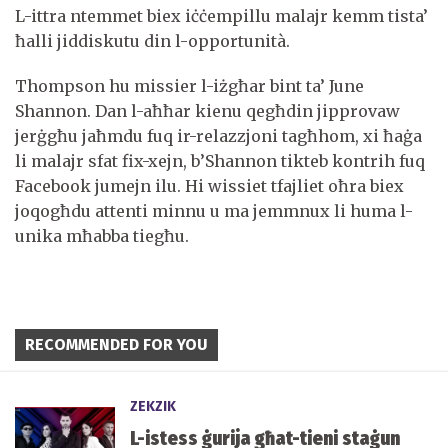
L-ittra ntemmet biex iċċempillu malajr kemm tista’
ħalli jiddiskutu din l-opportunità.
Thompson hu missier l-iżgħar bint ta’ June
Shannon. Dan l-aħħar kienu qegħdin jipprovaw
jerġgħu jaħmdu fuq ir-relazzjoni tagħhom, xi ħaġa
li malajr sfat fix-xejn, b’Shannon tikteb kontrih fuq
Facebook jumejn ilu. Hi wissiet tfajliet oħra biex
joqogħdu attenti minnu u ma jemmnux li huma l-
unika mħabba tiegħu.
RECOMMENDED FOR YOU
ZEKZIK
L-istess ġurija għat-tieni staġun