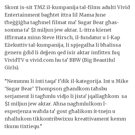
Skont is-sit TMZ il-kumpanija tal-films adulti Vivid
Entertainment bagħtet ittra lil Mama June
tħeġġiġha tagħmel filmat ma’ Sugar Bear għas-
somma ta’ $1 miljun jew aktar. L-ittra kienet
iffirmata minn Steve Hirsch, il-fundatur u l-Kap
Eżekuttiv tal-kumpanija, li spjegalha li bħalissa
ġeneru ġdid li dejjem qed isir aktar imfittex fuq
VividTV u vivid.com hu ta’ BBW (Big Beautiful
Girls).
“Nemmnu li inti taqa’ f’dik il-kategorija. Int u Mike
‘Sugar Bear’ Thompson għandkom taħsbu
serjament li tagħmlu vidjo li jista’ jqallagħkom sa
$1 miljun jew aktar. Aħna nagħmlulkom l-
esperjenza waħda ta’ gost għalikom it-tnejn u
nħallukom tikkontribwixxu kreattivament kemm
tkunu tixtiequ.”