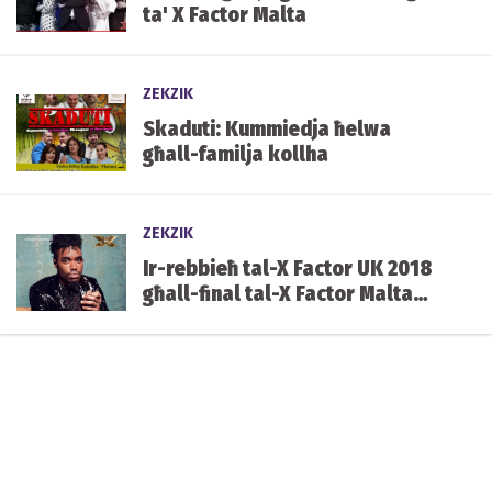
ta' X Factor Malta
ZEKZIK
Skaduti: Kummiedja ħelwa
għall-familja kollha
ZEKZIK
Ir-rebbieħ tal-X Factor UK 2018
għall-final tal-X Factor Malta
nhar is-Sibt li ġej