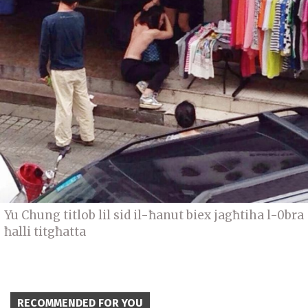
Yu Chung titlob lil sid il-ħanut biex jagħtiha l-0bra
ħalli titgħatta
RECOMMENDED FOR YOU