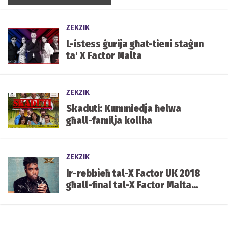
ZEKZIK
L-istess ġurija għat-tieni staġun
ta' X Factor Malta
ZEKZIK
Skaduti: Kummiedja ħelwa
għall-familja kollha
ZEKZIK
Ir-rebbieħ tal-X Factor UK 2018
għall-final tal-X Factor Malta
nhar is-Sibt li ġej