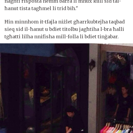
nagħti risposta hemm barra li mhux kull sid tal-
ħanut tista tagħmel li trid bih."
Ħin minnhom it-tfajla niżlet għarrkubtejha taqbad
sieq sid il-ħanut u bdiet titolbu jagħtiha l-bra ħalli
tgħatti lilha nnifisha mill-folla li bdiet tinġabar.