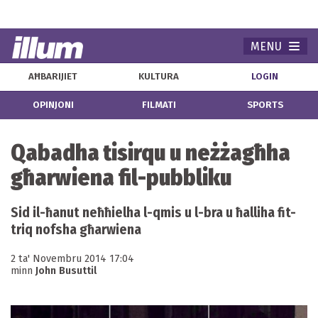
MENU
Navi
AĦBARIJIET
KULTURA
LOGIN
OPINJONI
FILMATI
SPORTS
Qabadha tisirqu u neżżagħha
għarwiena fil-pubbliku
Sid il-ħanut neħħielha l-qmis u l-bra u ħalliha fit-
triq nofsha għarwiena
2 ta' Novembru 2014 17:04
minn
John Busuttil