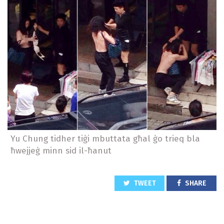
Yu Chung tidher tiġi mbuttata għal ġo trieq bla
ħwejjeġ minn sid il-ħanut
TWEET
SHARE