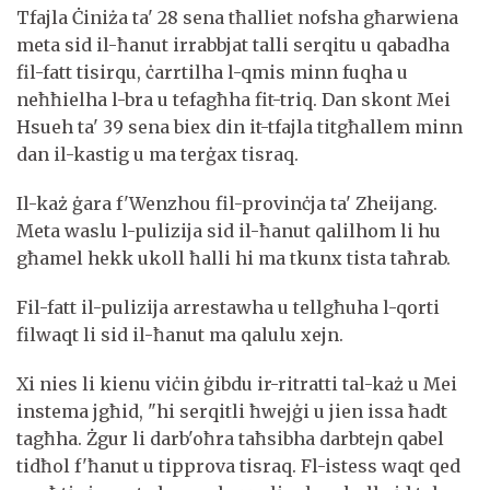
Tfajla Ċiniża ta' 28 sena tħalliet nofsha għarwiena
meta sid il-ħanut irrabbjat talli serqitu u qabadha
fil-fatt tisirqu, ċarrtilha l-qmis minn fuqha u
neħħielha l-bra u tefagħha fit-triq. Dan skont Mei
Hsueh ta' 39 sena biex din it-tfajla titgħallem minn
dan il-kastig u ma terġax tisraq.
Il-każ ġara f'Wenzhou fil-provinċja ta' Zheijang.
Meta waslu l-pulizija sid il-ħanut qalilhom li hu
għamel hekk ukoll ħalli hi ma tkunx tista taħrab.
Fil-fatt il-pulizija arrestawha u tellgħuha l-qorti
filwaqt li sid il-ħanut ma qalulu xejn.
Xi nies li kienu viċin ġibdu ir-ritratti tal-każ u Mei
instema jgħid, "hi serqitli ħwejġi u jien issa ħadt
tagħha. Żgur li darb'oħra taħsibha darbtejn qabel
tidħol f'ħanut u tipprova tisraq. Fl-istess waqt qed