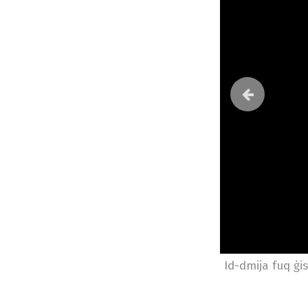
l-awto-operazzjoni
Id-dmija fuq ġis