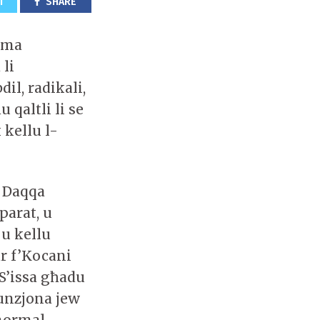
T
SHARE
u ma
 li
il, radikali,
 qaltli li se
 kellu l-
. Daqqa
parat, u
 u kellu
ar f’Kocani
 S’issa għadu
funzjona jew