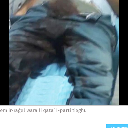
em ir-raġel wara li qata’ l-parti tiegħu