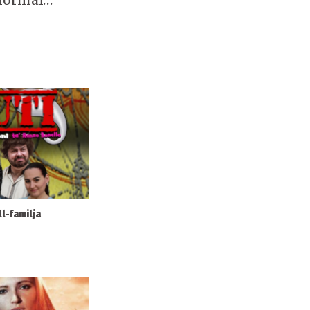
-normal…
l-familja