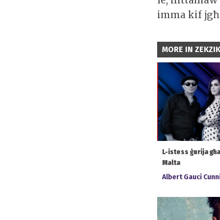
le, nittamaw
imma kif jgħi
MORE IN ZEKZI
L-istess ġurija għa
Malta
Albert Gauci Cun