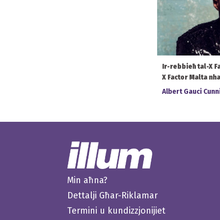
Ir-rebbieħ tal-X F
X Factor Malta nhar
Albert Gauci Cun
Min aħna?
Dettalji Għar-Riklamar
Termini u kundizzjonijiet