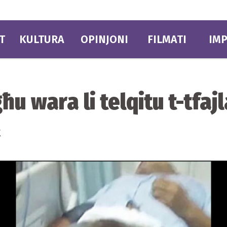
T
KULTURA
OPINJONI
FILMATI
IMP
ħu wara li telqitu t-tfaj
x