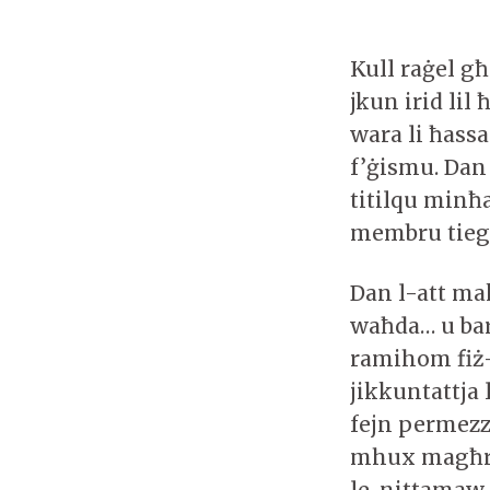
Kull raġel għ
jkun irid lil
wara li ħassa
f’ġismu. Dan 
titilqu minħ
membru tieg
Dan l-att ma
waħda… u bar
ramihom fiż-
jikkuntattja 
fejn permezz 
mhux magħruf