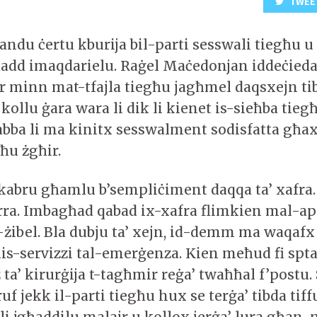
TWEE
andu ċertu kburija bil-parti sesswali tiegħu 
 ħadd imaqdarielu. Raġel Maċedonjan iddeċieda
r minn mat-tfajla tiegħu jagħmel daqsxejn tibd
kollu ġara wara li dik li kienet is-sieħba tiegħu
abba li ma kinitx sesswalment sodisfatta għax
ħu żgħir.
kabru għamlu b’sempliċiment daqqa ta’ xafra
ra. Imbagħad qabad ix-xafra flimkien mal-ap
żibel. Bla dubju ta’ xejn, id-demm ma waqafx
lis-servizzi tal-emerġenza. Kien meħud fi spt
ta’ kirurġija t-tagħmir reġa’ twaħħal f’postu.
 jekk il-parti tiegħu hux se terġa’ tibda tif