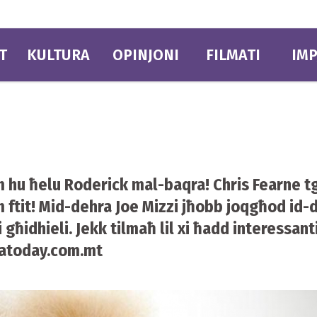
T
KULTURA
OPINJONI
FILMATI
IMP
m hu ħelu Roderick mal-baqra! Chris Fearne 
ftit! Mid-dehra Joe Mizzi jħobb joqgħod id-
 għidhieli. Jekk tilmaħ lil xi ħadd interessanti
today.com.mt