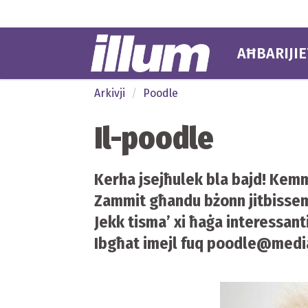
AĦBARIJIE
Arkivji
Poodle
Il-poodle
Kerha jsejħulek bla bajd! Kem
Zammit għandu bżonn jitbissem 
Jekk tisma’ xi ħaġa interessanti
Ibgħat imejl fuq
poodle@media