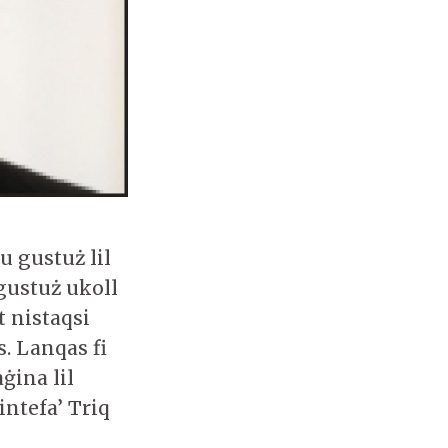
 gustuż lil
gustuż ukoll
t nistaqsi
. Lanqas fi
ġina lil
intefa’ Triq