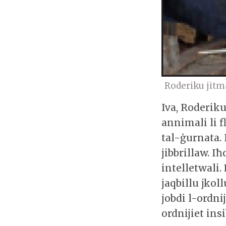
Roderiku jitm
Iva, Roderiku
annimali li 
tal-ġurnata.
jibbrillaw. 
intelletwali.
jaqbillu jkol
jobdi l-ordni
ordnijiet ins