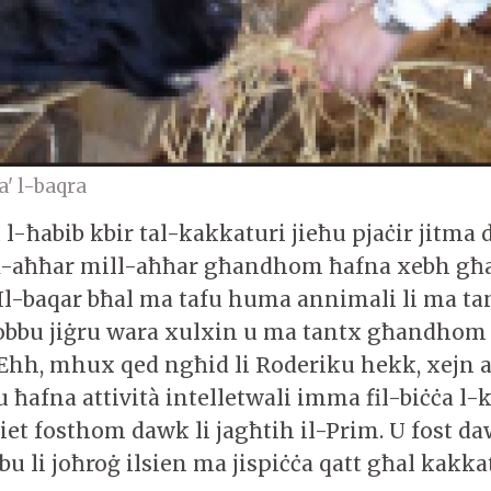
a' l-baqra
 l-ħabib kbir tal-kakkaturi jieħu pjaċir jitma
fl-aħħar mill-aħħar għandhom ħafna xebh għal
 Il-baqar bħal ma tafu huma annimali li ma ta
Iħobbu jiġru wara xulxin u ma tantx għandhom 
 Ehh, mhux qed ngħid li Roderiku hekk, xejn af
lu ħafna attività intelletwali imma fil-biċċa l-
jiet fosthom dawk li jagħtih il-Prim. U fost da
ibu li joħroġ ilsien ma jispiċċa qatt għal kakka