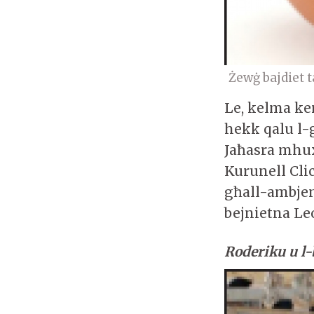
Żewġ bajdiet t
Le, kelma ke
hekk qalu l-
Jaħasra mhux
Kurunell Cli
għall-ambjen
bejnietna Le
Roderiku u l