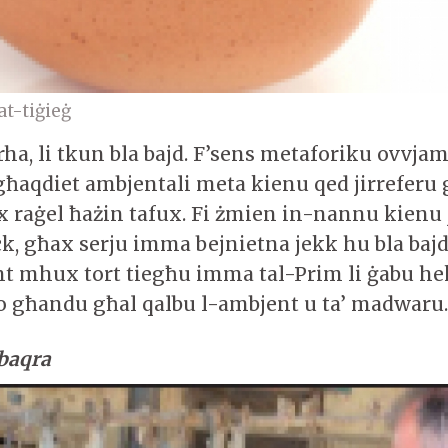
at-tiġieġ
rha, li tkun bla bajd. F’sens metaforiku ovvj
għaqdiet ambjentali meta kienu qed jirreferu 
 raġel ħażin tafux. Fi żmien in-nannu kienu
ck, għax serju imma bejnietna jekk hu bla bajd
t mhux tort tiegħu imma tal-Prim li ġabu he
o għandu għal qalbu l-ambjent u ta’ madwaru.
-baqra