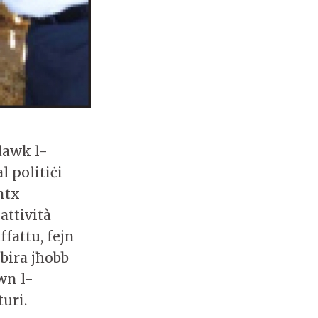
 dawk l-
 politiċi
ntx
attività
fattu, fejn
kbira jħobb
wn l-
turi.