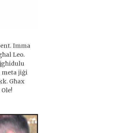
ament. Imma
għal Leo.
 jgħidulu
 meta jiġi
kk. Għax
 Ole!