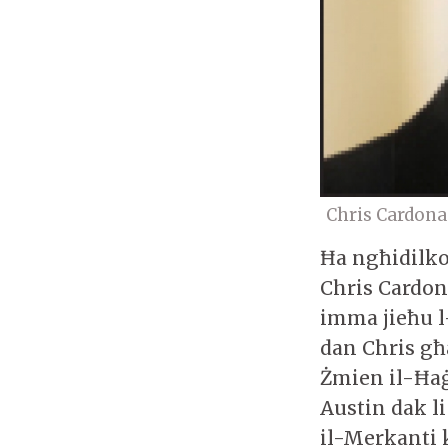
Chris Cardona
Ħa ngħidilko
Chris Cardon
imma jieħu l-
dan Chris għa
Żmien il-Ħaġ
Austin dak li
il-Merkanti 