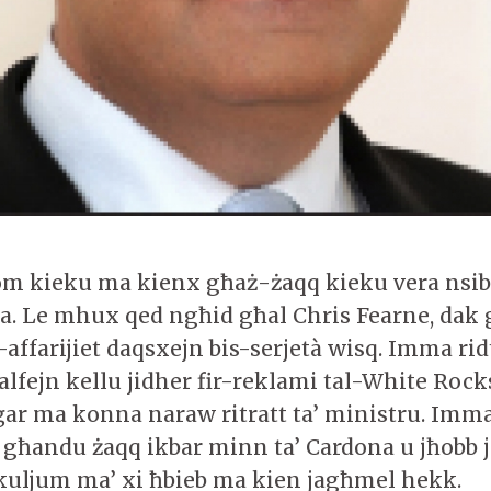
m kieku ma kienx għaż-żaqq kieku vera nsibu
a. Le mhux qed ngħid għal Chris Fearne, dak 
affarijiet daqsxejn bis-serjetà wisq. Imma rid
lfejn kellu jidher fir-reklami tal-White Rocks
ar ma konna naraw ritratt ta’ ministru. Imma
 għandu żaqq ikbar minn ta’ Cardona u jħobb j
kuljum ma’ xi ħbieb ma kien jagħmel hekk.