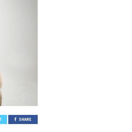
T
SHARE