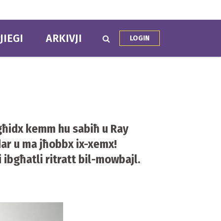
JIEGI
ARKIVJI
LOGIN
tgħidx kemm hu sabiħ u Ray
dar u ma jħobbx ix-xemx!
 ibgħatli ritratt bil-mowbajl.