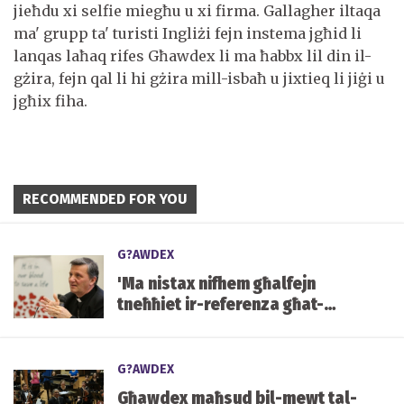
jieħdu xi selfie miegħu u xi firma. Gallagher iltaqa
ma' grupp ta' turisti Ingliżi fejn instema jgħid li
lanqas laħaq rifes Għawdex li ma ħabbx lil din il-
gżira, fejn qal li hi gżira mill-isbaħ u jixtieq li jiġi u
jgħix fiha.
RECOMMENDED FOR YOU
G?AWDEX
'Ma nistax nifhem għalfejn
tneħħiet ir-referenza għat-
tarbija fil-ġuf'
G?AWDEX
Għawdex maħsud bil-mewt tal-