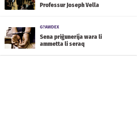
Professur Joseph Vella
G?AWDEX
Sena priġunerija wara li
ammetta li seraq