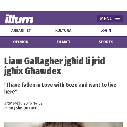
MENU
Navi
AĦBARIJIET
KULTURA
LOGIN
OPINJONI
FILMATI
SPORTS
Liam Gallagher jgħid li jrid
jgħix Għawdex
"I have fallen in Love with Gozo and want to live
here"
3 ta' Mejju 2016 14:52
minn
John Busuttil