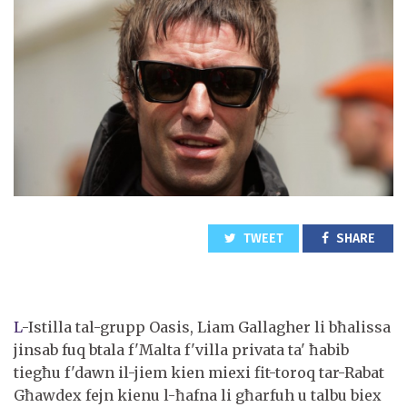
TWEET
SHARE
L
-Istilla tal-grupp Oasis, Liam Gallagher li bħalissa
jinsab fuq btala f'Malta f'villa privata ta' ħabib
tiegħu f'dawn il-jiem kien miexi fit-toroq tar-Rabat
Għawdex fejn kienu l-ħafna li għarfuh u talbu biex