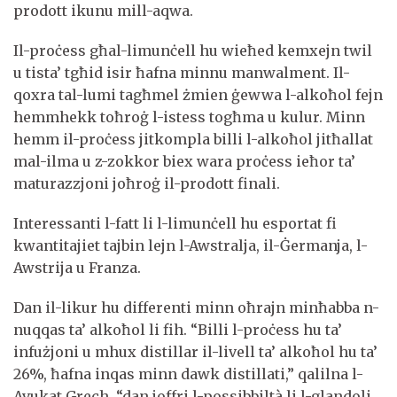
prodott ikunu mill-aqwa.
Il-proċess għal-limunċell hu wieħed kemxejn twil
u tista’ tgħid isir ħafna minnu manwalment. Il-
qoxra tal-lumi tagħmel żmien ġewwa l-alkoħol fejn
hemmhekk toħroġ l-istess togħma u kulur. Minn
hemm il-proċess jitkompla billi l-alkoħol jitħallat
mal-ilma u z-zokkor biex wara proċess ieħor ta’
maturazzjoni joħroġ il-prodott finali.
Interessanti l-fatt li l-limunċell hu esportat fi
kwantitajiet tajbin lejn l-Awstralja, il-Ġermanja, l-
Awstrija u Franza.
Dan il-likur hu differenti minn oħrajn minħabba n-
nuqqas ta’ alkoħol li fih. “Billi l-proċess hu ta’
infużjoni u mhux distillar il-livell ta’ alkoħol hu ta’
26%, ħafna inqas minn dawk distillati,” qalilna l-
Avukat Grech, “dan joffri l-possibbiltà li l-glandoli