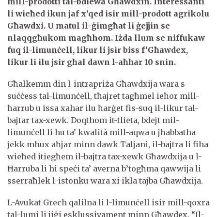
mill-prodotti tal-bdiewa Għawdxin. Interessanti
li wieħed ikun jaf x’qed isir mill-prodott agrikolu
Għawdxi. U matul il-ġimgħat li ġejjin se
nlaqqgħukom magħhom. Iżda llum se niffukaw
fuq il-limunċell, likur li jsir biss f’Għawdex,
likur li ilu jsir għal dawn l-aħħar 10 snin.
Għalkemm din l-intrapriża Għawdxija wara s-
suċċess tal-limunċell, tħajret tagħmel ieħor mill-
ħarrub u issa xahar ilu ħarġet fis-suq il-likur tal-
bajtar tax-xewk. Doqthom it-tlieta, bdejt mil-
limunċell li hu ta’ kwalità mill-aqwa u jħabbatha
jekk mhux aħjar minn dawk Taljani, il-bajtra li fiha
wieħed itiegħem il-bajtra tax-xewk Għawdxija u l-
Ħarruba li hi speċi ta’ averna b’togħma qawwija li
sserraħlek l-istonku wara xi ikla tajba Għawdxija.
L-Avukat Grech qalilna li l-limunċell isir mill-qoxra
tal-lumi li jiġi esklussivament minn Għawdex. “Il-