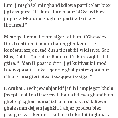
lumi jintagħżel mingħand bdiewa partikolari biex
jiġi assigurat li l-lumi jkun matur biżżejjed biex
jingħata l-kulur u t-togħma partikolari tal-
limunċell.”
Mistoqsi kemm hemm siġar tal-lumi f’Għawdex,
Grech qalilna li hemm ħafna, għalkemm il-
konċentrazzjoni taċ-ċitru tinsab fil-widien ta’ San
Blas, Daħlet Qorrot, ir-Ramla u f’dik ix-xaqliba tal-
gżira. “F’dan il-post iċ-ċitru jiġi kultivat bil-mod
tradizzjonali li juża l-qanniċ għal protezzjoni mir-
riħ u l-ilma ġieri biex jissaqqew is-siġar.”
L-Avukat Grech jew aħjar kif jafuh l-impjegati bħala
Joseph, qalilna li peress li ħafna bdiewa għandhom
għelieqi żgħar huma jixtru minn diversi bdiewa
għalkemm dejjem jagħżlu l-aħjar prodott biex
jassiguraw li kemm il-kulur kif ukoll it-togħma tal-