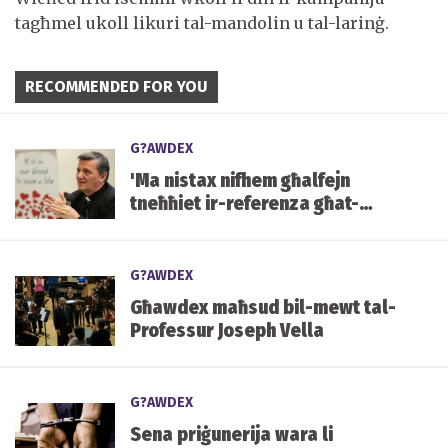
tagħmel ukoll likuri tal-mandolin u tal-larinġ.
RECOMMENDED FOR YOU
G?AWDEX
'Ma nistax nifhem għalfejn
tneħħiet ir-referenza għat-
tarbija fil-ġuf'
G?AWDEX
Għawdex maħsud bil-mewt tal-
Professur Joseph Vella
G?AWDEX
Sena priġunerija wara li