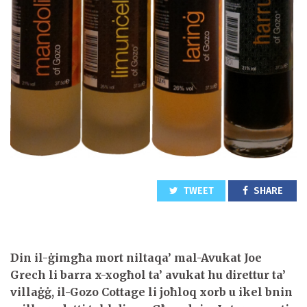
TWEET
SHARE
Din il-ġimgħa mort niltaqa’ mal-Avukat Joe
Grech li barra x-xogħol ta’ avukat hu direttur ta’
villaġġ, il-Gozo Cottage li joħloq xorb u ikel bnin