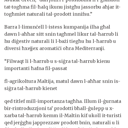
tat-togħma fil-ħalq ikunu jistgħu jassorbu aħjar it-
togħmiet naturali tal-prodott innifsu.”
Barra l-limunċell l-istess kumpanija ilha għal
dawn l-aħħar sitt snin tagħmel likur tal-ħarrub li
hu diġestiv naturali li l-bażi tiegħu hu l-ħarrub u
diversi ħxejjex aromatiċi oħra Mediterranji.
“Filwaqt li l-ħarrub u s-siġra tal-ħarrub kienu
importanti ħafna fil-passat
fl-agrikoltura Maltija, matul dawn l-aħħar snin is-
siġra tal-ħarrub kienet
qed titlef mill-importanza tagħha. Illum il-ġurnata
bir-rintroduzzjoni ta’ prodotti bħall-ġulepp u x-
xarba tal-ħarrub kemm il-Maltin kif ukoll it-turisti
qed jerġgħu japprezzaw prodott bnin, naturali u li