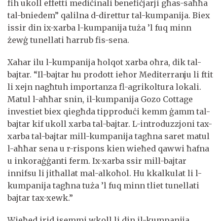
fih ukoll effetti mediċinali benefiċjarji għas-saħħa
tal-bniedem” qalilna d-direttur tal-kumpanija. Biex
issir din ix-xarba l-kumpanija tuża ’l fuq minn
żewġ tunellati ħarrub fis-sena.
Xahar ilu l-kumpanija ħolqot xarba oħra, dik tal-
bajtar. “Il-bajtar hu prodott ieħor Mediterranju li ftit
li xejn nagħtuh importanza fl-agrikoltura lokali.
Matul l-aħħar snin, il-kumpanija Gozo Cottage
investiet biex qiegħda tipproduċi kemm ġamm tal-
bajtar kif ukoll xarba tal-bajtar. L-introduzzjoni tax-
xarba tal-bajtar mill-kumpanija tagħna saret matul
l-aħħar sena u r-rispons kien wieħed qawwi ħafna
u inkoraġġanti ferm. Ix-xarba ssir mill-bajtar
innifsu li jitħallat mal-alkoħol. Hu kkalkulat li l-
kumpanija tagħna tuża ’l fuq minn tliet tunellati
bajtar tax-xewk.”
Wieħed irid isemmi wkoll li din il-kumpanija