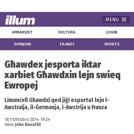
MENU
Navi
AĦBARIJIET
KULTURA
LOGIN
OPINJONI
FILMATI
SPORTS
Għawdex jesporta iktar
xarbiet Għawdxin lejn swieq
Ewropej
Limunċell Għawdxi qed jiġi esportat lejn l-
Awstralja, il-Ġermanja, l-Awstrija u Franza
16 t'Ottubru 2014 19:24
minn
John Busuttil