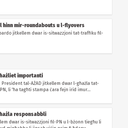
Lil hinn mir-roundabouts u l-flyovers
rdo jitkellem dwar is-sitwazzjoni tat-traffiku fil-
Għażliet importanti
, President tal-AŻAD jitkellem dwar l-għażla tat-
PN, li 'ħa tagħti stampa ċara fejn irid imur...
Għażla responsabbli
ellem dwar is-sitwazzjoni fil-PN u l-bżonn tiegħu li