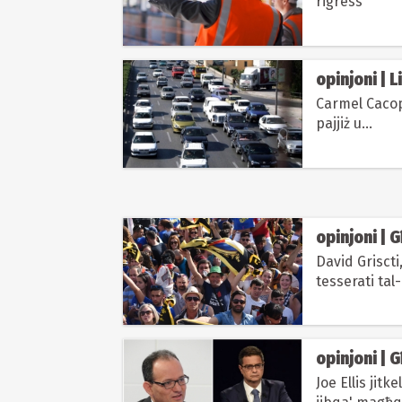
rigress
opinjoni | 
Carmel Cacopa
pajjiż u...
opinjoni | 
David Griscti
tesserati tal-
opinjoni | 
Joe Ellis jitk