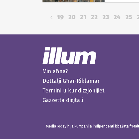
19
20
21
22
23
24
25
Min aħna?
Dettalji Għar-Riklamar
Termini u kundizzjonijiet
Gazzetta diġitali
MediaToday hija kumpanija indipendenti bbażata f'Malta