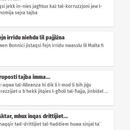
aqsi jekk in-nies jagħtux każ tal-korruzzjoni jew l-
nomija sejra tajba
ejn irridu nieħdu lil pajjiżna
wen Bonnici jistaqsi fejn irridu nwasslu lil Malta fi
Proposti tajba imma...
-aqwa tal-Alleanza hi dik li l-mod li bih jiġu
rezzijiet u b’hekk jitqies l-gћoli tal-ћajja, jinbidel u
Aktar, mhux inqas drittijiet...
qqir tad-drittijiet tal-ħaddiem huwa sinjal ta’