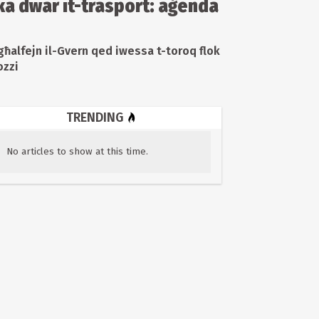
ika dwar it-trasport: aġenda
ħalfejn il-Gvern qed iwessa t-toroq flok
ozzi
TRENDING