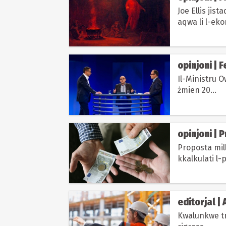
Joe Ellis jist
aqwa li l-eko
opinjoni | F
Il-Ministru O
żmien 20...
opinjoni | 
Proposta mill
kkalkulati l-p
jiġi jirrifletti...
editorjal | 
Kwalunkwe tna