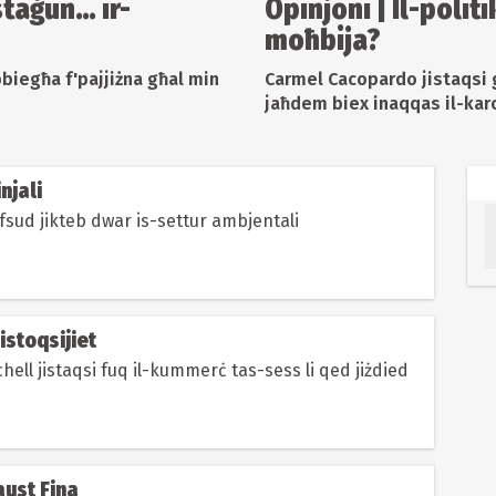
staġun… ir-
Opinjoni | Il-polit
moħbija?
bbiegħa f'pajjiżna għal min
Carmel Cacopardo jistaqsi g
jaħdem biex inaqqas il-kar
injali
sud jikteb dwar is-settur ambjentali
istoqsijiet
ell jistaqsi fuq il-kummerċ tas-sess li qed jiżdied
aust Fina