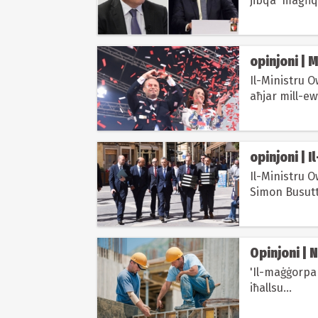
jibqa' magħq
opinjoni | M
Il-Ministru O
aħjar mill-e
opinjoni | I
Il-Ministru Ow
Simon Busutti
kien...
Opinjoni |
'Il-maġġorpa
iħallsu...