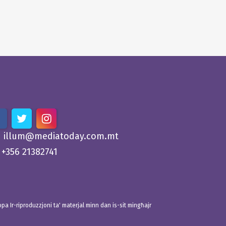
illum@mediatoday.com.mt
+356 21382741
 Ir-riproduzzjoni ta' materjal minn dan is-sit mingħajr