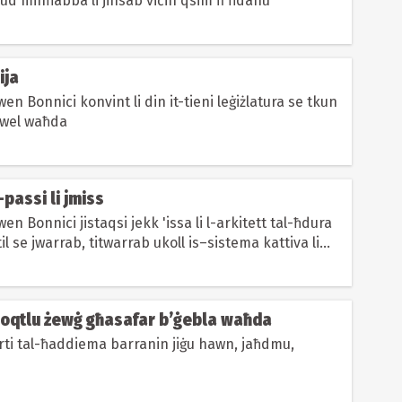
ud minħabba li jinsab viċin qsim fi ħdanu
ija
wen Bonnici konvint li din it-tieni leġiżlatura se tkun
wwel waħda
l-passi li jmiss
en Bonnici jistaqsi jekk 'issa li l-arkitett tal-ħdura
l se jwarrab, titwarrab ukoll is–sistema kattiva li
 Noqtlu żewġ għasafar b’ġebla waħda
rti tal-ħaddiema barranin jiġu hawn, jaħdmu,