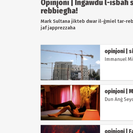
Opinjoni | Ingawdu l-isbaħ 
rebbiegħa!
Mark Sultana jikteb dwar il-ġmiel tar-re
jaf japprezzaha
opinjoni | s
Immanuel Mif
opinjoni | M
Dun Anġ Seych
opinjoni | F