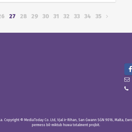
26
27
28
29
30
31
32
33
34
35
. Copyright © MediaToday Co. Ltd, Vjal ir-Riħan, San Ġwann SĠN 9016, Malta, Ewropa
permess bil-miktub huwa totalment projbit.