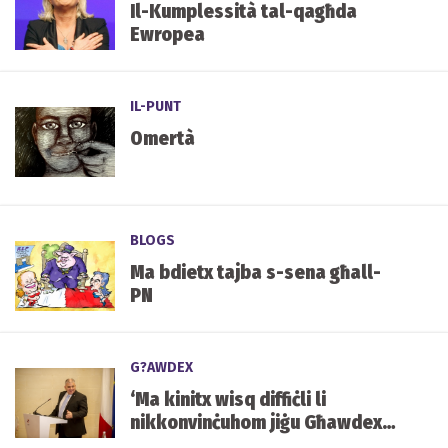
Il-Kumplessità tal-qagħda
Ewropea
IL-PUNT
Omertà
BLOGS
Ma bdietx tajba s-sena għall-
PN
G?AWDEX
‘Ma kinitx wisq diffiċli li
nikkonvinċuhom jiġu Għawdex
għax kollha xtaqu jiġu’