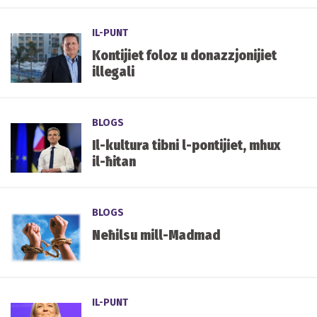
IL-PUNT
Kontijiet foloz u donazzjonijiet
illegali
BLOGS
Il-kultura tibni l-pontijiet, mhux
il-ħitan
BLOGS
Neħilsu mill-Madmad
IL-PUNT