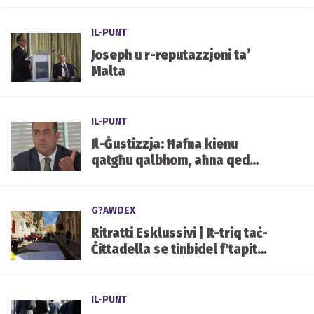
IL-PUNT
Joseph u r-reputazzjoni ta’
Malta
IL-PUNT
Il-Ġustizzja: Ħafna kienu
qatgħu qalbhom, aħna qed
inġibu r-riżultati
G?AWDEX
Ritratti Esklussivi | It-triq taċ-
Ċittadella se tinbidel f'tapit
spettakolari ta' fjuri
IL-PUNT