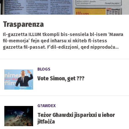
Trasparenza
Il-gazzetta ILLUM tkompli bis-sensiela bl-isem ‘Mawra
fil-memorja’ fejn qed inħarsu xi nkiteb fl-istess
gazzetta fil-passat. F’dil-edizzjoni, qed nipproduċu...
BLOGS
Vote Simon, get ???
G?AWDEX
Teżor Għawdxi jisparixxi u ieħor
jitfaċċa