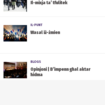
Il-mixja ta’ tfulitek
IL-PUNT
Wasal iż-żmien
BLOGS
Opinjoni | B’impenn għal aktar
ħidma
ZEKZIK
L-istess ġurija għat-tieni staġun
ta' X Factor Malta