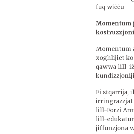
fuq wiċċu
Momentum jit
kostruzzjon
Momentum ap
xogħlijiet k
qawwa lill-i
kundizzjoniji
Fi stqarrija
irringrazzjat 
lill-Forzi Ar
lill-edukatur
jiffunzjona 