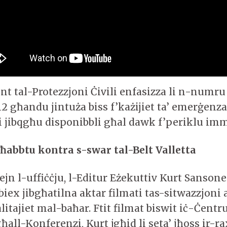
t tal-Protezzjoni Ċivili enfasizza li n-numru 
2 għandu jintuża biss f’każijiet ta’ emerġenz
ji jibqgħu disponibbli għal dawk f’periklu imm
ħabbtu kontra s-swar tal-Belt Valletta
jn l-uffiċċju, l-Editur Eżekuttiv Kurt Sansone 
 biex jibgħatilna aktar filmati tas-sitwazzjoni 
litajiet mal-baħar. Ftit filmat biswit iċ-Ċentru
all-Konferenzi, Kurt jgħid li seta’ jħoss ir-r