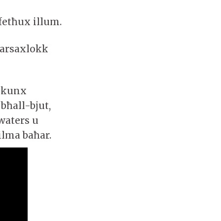
 fetħux illum.
Marsaxlokk
 jkunx
bħall-bjut,
kwaters u
ilma baħar.