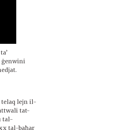
ta’
a ġenwini
edjat.
telaq lejn il-
attwali tat-
 tal-
axx tal-baħar