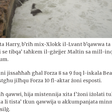
a Harry, b’riħ mix-Xlokk il-Lvant b’qawwa ta 
 se tibqa’ taħkem il-gżejjer Maltin sa mill-in
lum.
ni jissaħħaħ għal Forza 8 sa 9 fuq l-iskala Bea
istgħu jilħqu Forza 10 fl-aktar żoni esposti.
ħ qawwi, hija mistennija xita f’żoni iżolati tu
xita li tista’ tkun qawwija u akkumpanjata mi
silġ.