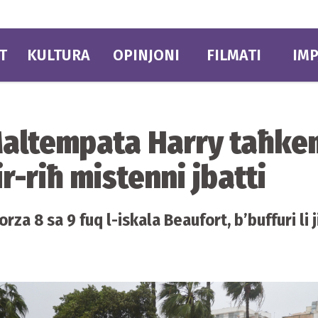
T
KULTURA
OPINJONI
FILMATI
IMP
ltempata Harry taħkem 
ir-riħ mistenni jbatti
rza 8 sa 9 fuq l-iskala Beaufort, b’buffuri li 