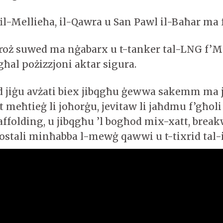
 fil-Mellieħa, il-Qawra u San Pawl il-Baħar ma
oroż suwed ma nġabarx u t-tanker tal-LNG f’
ħal pożizzjoni aktar sigura.
d jiġu avżati biex jibqgħu ġewwa sakemm ma
meħtieġ li joħorġu, jevitaw li jaħdmu f’għoli 
kaffolding, u jibqgħu ’l bogħod mix-xatt, brea
ostali minħabba l-mewġ qawwi u t-tixrid tal-