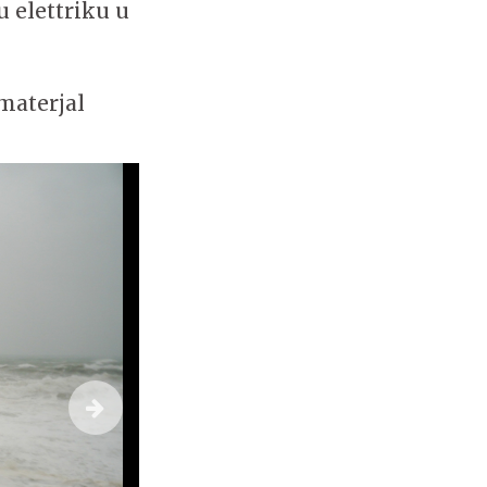
u elettriku u
 materjal