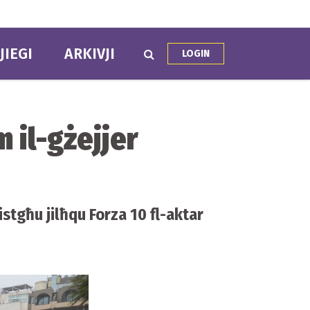
JIEGI
ARKIVJI
LOGIN
il-gżejjer
jistgħu jilħqu Forza 10 fl-aktar