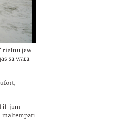
' riefnu jew
qas sa wara
ufort,
l il-jum
nn maltempati