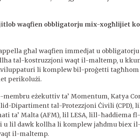
lob waqfien obbligatorju mix-xogħlijiet ko
i
pella għal waqfien immedjat u obbligatorju
ollha tal-kostruzzjoni waqt il-maltemp, u kku
żviluppaturi li komplew bil-proġetti tagħhom
et perikolużi.
, il-membru eżekuttiv ta’ Momentum, Katya C
lid-Dipartiment tal-Protezzjoni Ċivili (CPD), lil
mati ta’ Malta (AFM), lil LESA, lill-ħaddiema fl-
i u lil dawk kollha li komplew jaħdmu biex il-p
waqt il-maltemp.