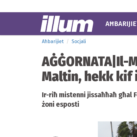
AĦBARIJIE
Aħbarijiet
Socjali
AĠĠORNATA|Il-Ma
Maltin, hekk kif 
Ir-riħ mistenni jissaħħaħ għal Fo
żoni esposti