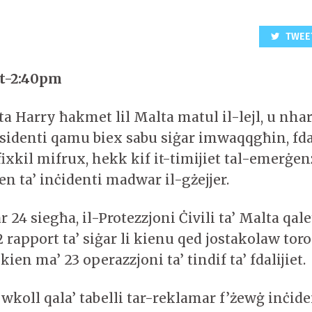
TWEE
it-2:40pm
 Harry ħakmet lil Malta matul il-lejl, u nhar 
esidenti qamu biex sabu siġar imwaqqgħin, fdal
fixkil mifrux, hekk kif it-timijiet tal-emerġe
n ta’ inċidenti madwar il-gżejjer.
 24 siegħa, il-Protezzjoni Ċivili ta’ Malta qalet
 rapport ta’ siġar li kienu qed jostakolaw toro
kien ma’ 23 operazzjoni ta’ tindif ta’ fdalijiet.
wkoll qala’ tabelli tar-reklamar f’żewġ inċide