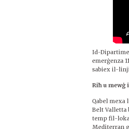
Id-Dipartimen
emerġenza 11
sabiex il-lin
Riħ u mewġ i
Qabel mexa le
Belt Valletta
temp fil-loka
Mediterran għ