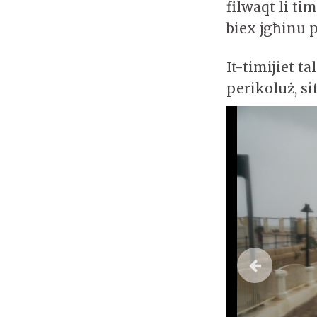
filwaqt li ti
biex jgħinu p
It-timijiet t
perikoluż, si