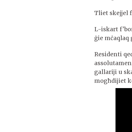
Tliet skejjel
L-iskart f’b
ġie mċaqlaq g
Residenti qe
assolutament 
gallariji u s
mogħdijiet k