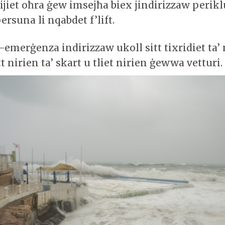
mijiet oħra ġew imsejħa biex jindirizzaw perikl
ersuna li nqabdet f’lift.
al-emerġenza indirizzaw ukoll sitt tixridiet ta’
tt nirien ta’ skart u tliet nirien ġewwa vetturi.