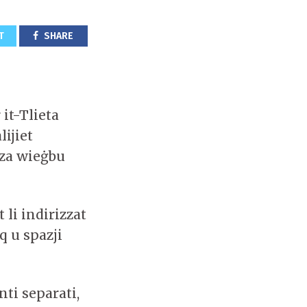
T
SHARE
it-Tlieta
ijiet
nza wieġbu
 li indirizzat
q u spazji
nti separati,