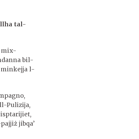
llha tal-
 mix-
ndanna bil-
 minkejja l-
ompagno,
l-Pulizija,
isptarijiet,
ajjiż jibqa’