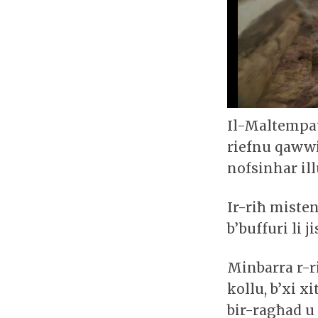
Il-Maltempat
riefnu qawwi
nofsinhar il
Ir-riħ misten
b’buffuri li j
Minbarra r-ri
kollu, b’xi 
bir-ragħad u 