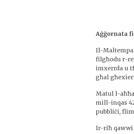
Aġġornata f
Il-Maltempata
filgħodu r-r
imxerrda u t
għal għexiere
Matul l-aħħar
mill-inqas 42
pubbliċi, flim
Ir-riħ qawwi 