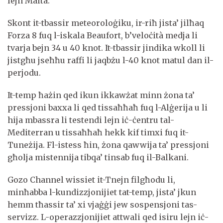
lejn Malta.
Skont it-tbassir meteoroloġiku, ir-riħ jista’ jilħaq
Forza 8 fuq l-iskala Beaufort, b’veloċità medja li
tvarja bejn 34 u 40 knot. It-tbassir jindika wkoll li
jistgħu jseħħu raffi li jaqbżu l-40 knot matul dan il-
perjodu.
It-temp ħażin qed ikun ikkawżat minn żona ta’
pressjoni baxxa li qed tissaħħaħ fuq l-Alġerija u li
hija mbassra li testendi lejn iċ-ċentru tal-
Mediterran u tissaħħaħ hekk kif timxi fuq it-
Tuneżija. Fl-istess ħin, żona qawwija ta’ pressjoni
għolja mistennija tibqa’ tinsab fuq il-Balkani.
Gozo Channel wissiet it-Tnejn filgħodu li,
minħabba l-kundizzjonijiet tat-temp, jista’ jkun
hemm tħassir ta’ xi vjaġġi jew sospensjoni tas-
servizz. L-operazzjonijiet attwali qed isiru lejn iċ-