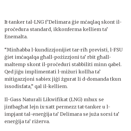
It-tanker tal-LNG f’Delimara ġie mċaqlaq skont il-
proċedura standard, ikkonferma kelliem ta’
Enemalta.
“Minħabba l-kundizzjonijiet tar-riħ previsti, l-FSU
ġiet imċaqalqa għall-pożizzjoni ta’ rbit għall-
maltemp skont il-proċeduri stabbiliti minn qabel.
Qed jiġu implimentati l-miżuri kollha ta’
mitigazzjoni sabiex jiġi żgurat li d-domanda tkun
issodisfata,” qal il-kelliem.
Il-Gass Naturali Likwifikat (LNG) mhux se
jintbagħat lejn ix-xatt permezz tat-tanker u l-
impjant tal-enerġija ta’ Delimara se juża sorsi ta’
enerġija ta’ riżerva.