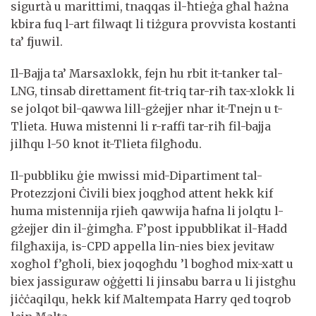
sigurtà u marittimi, tnaqqas il-ħtieġa għal ħażna
kbira fuq l-art filwaqt li tiżgura provvista kostanti
ta’ fjuwil.
Il-Bajja ta’ Marsaxlokk, fejn hu rbit it-tanker tal-
LNG, tinsab direttament fit-triq tar-riħ tax-xlokk li
se jolqot bil-qawwa lill-gżejjer nhar it-Tnejn u t-
Tlieta. Huwa mistenni li r-raffi tar-riħ fil-bajja
jilħqu l-50 knot it-Tlieta filgħodu.
Il-pubbliku ġie mwissi mid-Dipartiment tal-
Protezzjoni Ċivili biex joqgħod attent hekk kif
huma mistennija rjieħ qawwija ħafna li jolqtu l-
gżejjer din il-ġimgħa. F’post ippubblikat il-Ħadd
filgħaxija, is-CPD appella lin-nies biex jevitaw
xogħol f’għoli, biex joqogħdu ’l bogħod mix-xatt u
biex jassiguraw oġġetti li jinsabu barra u li jistgħu
jiċċaqilqu, hekk kif Maltempata Harry qed toqrob