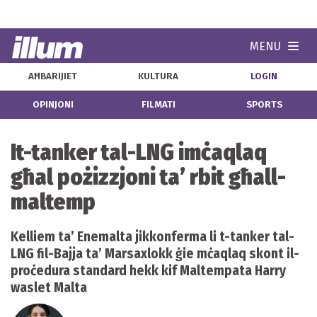
MENU
Navi
AĦBARIJIET
KULTURA
LOGIN
OPINJONI
FILMATI
SPORTS
It-tanker tal-LNG imċaqlaq
għal pożizzjoni ta’ rbit għall-
maltemp
Kelliem ta’ Enemalta jikkonferma li t-tanker tal-
LNG fil-Bajja ta’ Marsaxlokk ġie mċaqlaq skont il-
proċedura standard hekk kif Maltempata Harry
waslet Malta