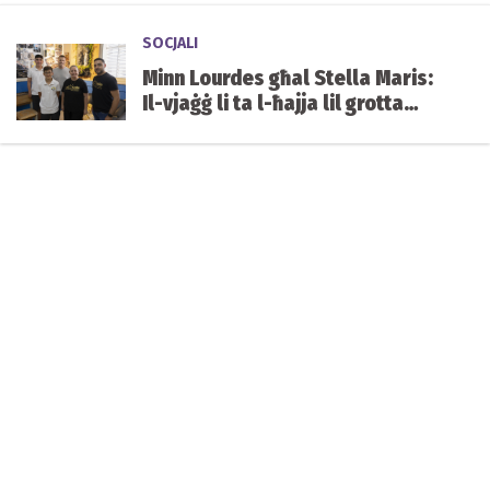
SOCJALI
Minn Lourdes għal Stella Maris:
Il-vjaġġ li ta l-ħajja lil grotta
mibnija mill-istudenti