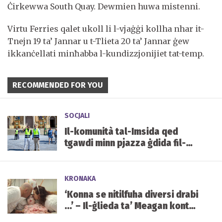
Ċirkewwa South Quay. Dewmien huwa mistenni.
Virtu Ferries qalet ukoll li l-vjaġġi kollha nhar it-
Tnejn 19 ta’ Jannar u t-Tlieta 20 ta’ Jannar ġew
ikkanċellati minħabba l-kundizzjonijiet tat-temp.
RECOMMENDED FOR YOU
SOCJALI
Il-komunità tal-Imsida qed
tgawdi minn pjazza ġdida fil-
qalba tal-lokalità
KRONAKA
‘Konna se nitilfuha diversi drabi
...’ – Il-ġlieda ta’ Meagan kontra
kundizzjoni ġenetika ultrarari