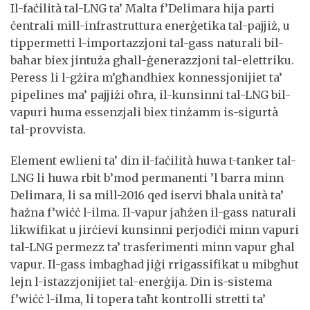
Il-faċilità tal-LNG ta’ Malta f’Delimara hija parti
ċentrali mill-infrastruttura enerġetika tal-pajjiż, u
tippermetti l-importazzjoni tal-gass naturali bil-
baħar biex jintuża għall-ġenerazzjoni tal-elettriku.
Peress li l-gżira m’għandhiex konnessjonijiet ta’
pipelines ma’ pajjiżi oħra, il-kunsinni tal-LNG bil-
vapuri huma essenzjali biex tinżamm is-sigurtà
tal-provvista.
Element ewlieni ta’ din il-faċilità huwa t-tanker tal-
LNG li huwa rbit b’mod permanenti ’l barra minn
Delimara, li sa mill-2016 qed iservi bħala unità ta’
ħażna f’wiċċ l-ilma. Il-vapur jaħżen il-gass naturali
likwifikat u jirċievi kunsinni perjodiċi minn vapuri
tal-LNG permezz ta’ trasferimenti minn vapur għal
vapur. Il-gass imbagħad jiġi rrigassifikat u mibgħut
lejn l-istazzjonijiet tal-enerġija. Din is-sistema
f’wiċċ l-ilma, li topera taħt kontrolli stretti ta’