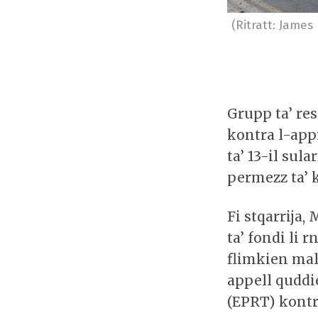
(Ritratt: Jame
Grupp ta’ res
kontra l-app
ta’ 13-il sul
permezz ta’ 
Fi stqarrija,
ta’ fondi li 
flimkien mal-
appell quddi
(EPRT) kontr