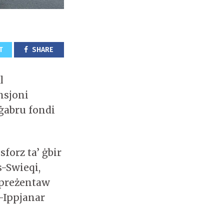
T
SHARE
l
nsjoni
 ġabru fondi
sforz ta’ ġbir
s-Swieqi,
ippreżentaw
l-Ippjanar