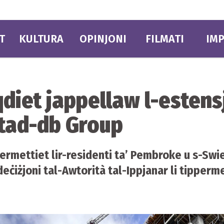
T
KULTURA
OPINJONI
FILMATI
IMP
diet jappellaw l-estensjo
p tad-db Group
rmettiet lir-residenti ta’ Pembroke u s-Swi
deċiżjoni tal-Awtorità tal-Ippjanar li tippermet