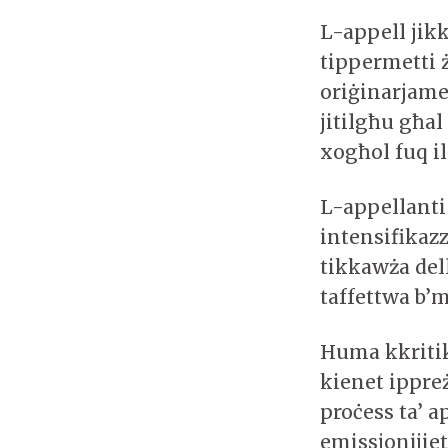
L-appell jikk
tippermetti żi
oriġinarjamen
jitilgħu għal
xogħol fuq i
L-appellanti
intensifikazz
tikkawża del
taffettwa b’m
Huma kkritik
kienet ippre
proċess ta’ ap
emissjonijiet