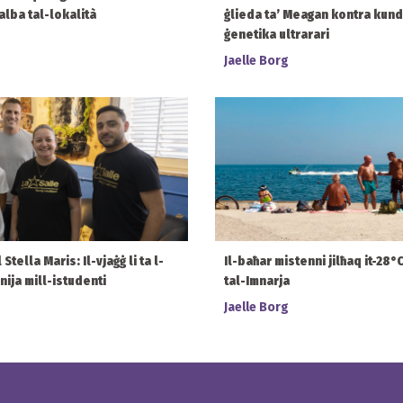
alba tal-lokalità
ġlieda ta’ Meagan kontra kund
ġenetika ultrarari
Jaelle Borg
tella Maris: Il-vjaġġ li ta l-
Il-baħar mistenni jilħaq it-28
bnija mill-istudenti
tal-Imnarja
Jaelle Borg