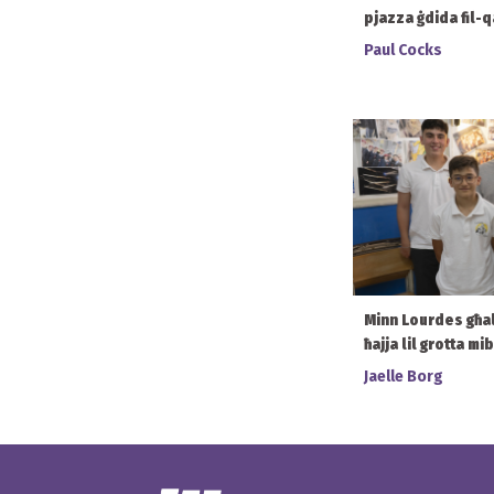
pjazza ġdida fil-q
Paul Cocks
Minn Lourdes għal S
ħajja lil grotta mi
Jaelle Borg