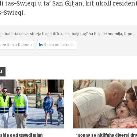
li tas-Swieqi u ta’ San Ġiljan, kif ukoll reside
-Swieqi.
ja studenta universitarja li qed tiffoka l-istudji tagħha fuq l-ekonomija, il-po...
rom Ilenia Debono
Ilenia on Linkedin
I
msida qed tgawdi minn
‘Konna se nitilfuha diversi drabi