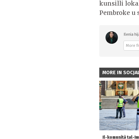
kunsilli loka
Pembroke u s
Ilenia hi
More f
MORE IN SOCJAL
Il-komunità tal-I