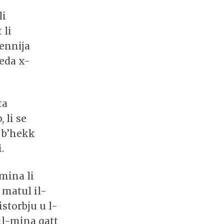
li
 li
tennija
beda x-
ta
 li se
u b’hekk
.
mina li
 matul il-
istorbju u l-
 il-mina qatt