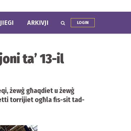
JIEGI
ARKIVJI
LOGIN
ni ta’ 13-il
eqi, żewġ għaqdiet u żewġ
ti torrijiet ogħla fis-sit tad-