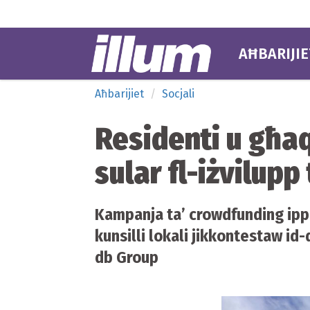
AĦBARIJIE
Aħbarijiet
Socjali
Residenti u għaq
sular fl-iżvilup
Kampanja ta’ crowdfunding ippe
kunsilli lokali jikkontestaw id-
db Group