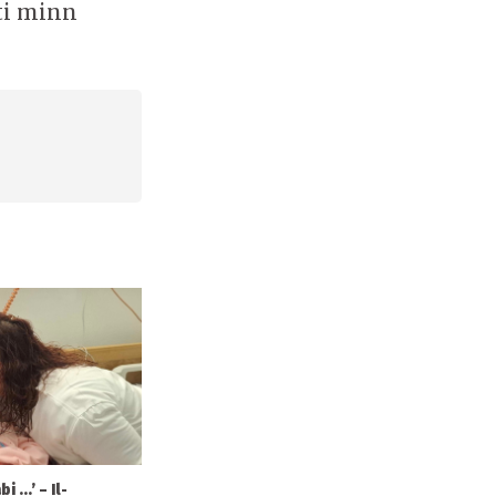
nti minn
 ...’ – Il-