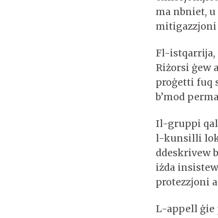
ma nbniet, u 
mitigazzjoni 
Fl-istqarrija
Riżorsi ġew a
proġetti fuq 
b’mod perman
Il-gruppi qalu
l-kunsilli lo
ddeskrivew bħ
iżda insistew
protezzjoni a
L-appell ġie