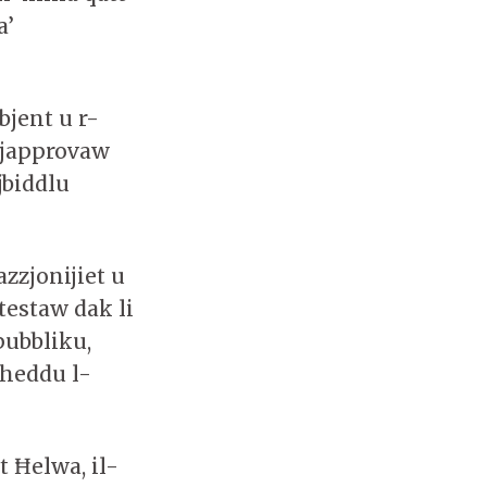
a’
bjent u r-
i japprovaw
jbiddlu
azzjonijiet u
testaw dak li
pubbliku,
jheddu l-
t Ħelwa, il-