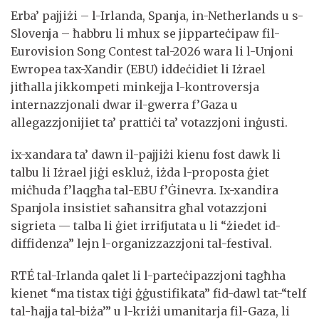
Erba’ pajjiżi – l-Irlanda, Spanja, in-Netherlands u s-
Slovenja – ħabbru li mhux se jipparteċipaw fil-
Eurovision Song Contest tal-2026 wara li l-Unjoni
Ewropea tax-Xandir (EBU) iddeċidiet li Iżrael
jitħalla jikkompeti minkejja l-kontroversja
internazzjonali dwar il-gwerra f’Gaza u
allegazzjonijiet ta’ prattiċi ta’ votazzjoni inġusti.
ix-xandara ta’ dawn il-pajjiżi kienu fost dawk li
talbu li Iżrael jiġi eskluż, iżda l-proposta ġiet
miċħuda f’laqgħa tal-EBU f’Ġinevra. Ix-xandira
Spanjola insistiet saħansitra għal votazzjoni
sigrieta — talba li ġiet irrifjutata u li “żiedet id-
diffidenza” lejn l-organizzazzjoni tal-festival.
RTÉ tal-Irlanda qalet li l-parteċipazzjoni tagħha
kienet “ma tistax tiġi ġġustifikata” fid-dawl tat-“telf
tal-ħajja tal-biża’” u l-kriżi umanitarja fil-Gaza, li