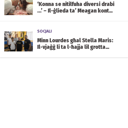
‘Konna se nitilfuha diversi drabi
...’ – Il-ġlieda ta’ Meagan kontra
kundizzjoni ġenetika ultrarari
SOCJALI
Minn Lourdes għal Stella Maris:
Il-vjaġġ li ta l-ħajja lil grotta
mibnija mill-istudenti