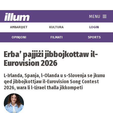
MENU
Navi
AĦBARIJIET
KULTURA
LOGIN
OPINJONI
FILMATI
SPORTS
Erba’ pajjiżi jibbojkottaw il-
Eurovision 2026
L-Irlanda, Spanja, l-Olanda u s-Slovenja se jkunu
qed jibbojkottjaw il-Eurovision Song Contest
2026, wara li l-Iżrael tħalla jikkompeti