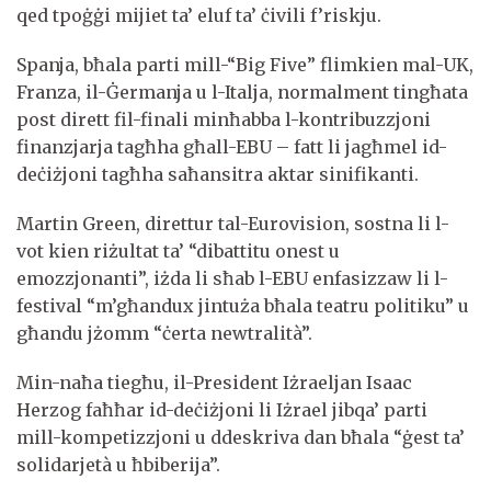
qed tpoġġi mijiet ta’ eluf ta’ ċivili f’riskju.
Spanja, bħala parti mill-“Big Five” flimkien mal-UK,
Franza, il-Ġermanja u l-Italja, normalment tingħata
post dirett fil-finali minħabba l-kontribuzzjoni
finanzjarja tagħha għall-EBU – fatt li jagħmel id-
deċiżjoni tagħha saħansitra aktar sinifikanti.
Martin Green, direttur tal-Eurovision, sostna li l-
vot kien riżultat ta’ “dibattitu onest u
emozzjonanti”, iżda li sħab l-EBU enfasizzaw li l-
festival “m’għandux jintuża bħala teatru politiku” u
għandu jżomm “ċerta newtralità”.
Min-naħa tiegħu, il-President Iżraeljan Isaac
Herzog faħħar id-deċiżjoni li Iżrael jibqa’ parti
mill-kompetizzjoni u ddeskriva dan bħala “ġest ta’
solidarjetà u ħbiberija”.