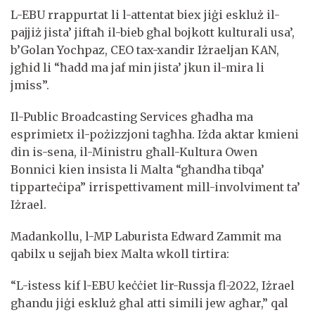
L-EBU rrappurtat li l-attentat biex jiġi eskluż il-
pajjiż jista’ jiftaħ il-bieb għal bojkott kulturali usa’,
b’Golan Yochpaz, CEO tax-xandir Iżraeljan KAN,
jgħid li “ħadd ma jaf min jista’ jkun il-mira li
jmiss”.
Il-Public Broadcasting Services għadha ma
esprimietx il-pożizzjoni tagħha. Iżda aktar kmieni
din is-sena, il-Ministru għall-Kultura Owen
Bonnici kien insista li Malta “għandha tibqa’
tipparteċipa” irrispettivament mill-involviment ta’
Iżrael.
Madankollu, l-MP Laburista Edward Zammit ma
qabilx u sejjaħ biex Malta wkoll tirtira:
“L-istess kif l-EBU keċċiet lir-Russja fl-2022, Iżrael
għandu jiġi eskluż għal atti simili jew agħar,” qal