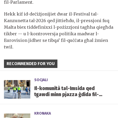
fil-Parlament.
Hekk kif id-deċiżjonijiet dwar il-Festival tal-
Kanzunetta tal-2026 qed jittieħdu, il-pressjoni fuq
Malta biex tiddefinixxi l-pożizzjoni tagħha qiegħda
tikber — u l-kontroversja politika madwar l-
Eurovision jidher se tibqa’ fil-quċċata għal żmien
twil.
RECOMMENDED FOR YOU
SOCJALI
Il-komunità tal-Imsida qed
tgawdi minn pjazza ġdida fil-
qalba tal-lokalità
KRONAKA