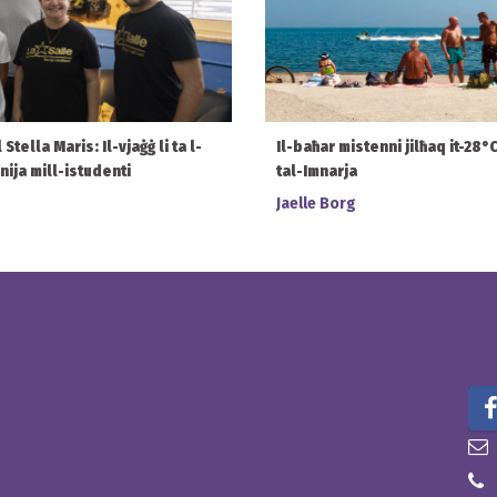
tella Maris: Il-vjaġġ li ta l-
Il-baħar mistenni jilħaq it-28
bnija mill-istudenti
tal-Imnarja
Jaelle Borg