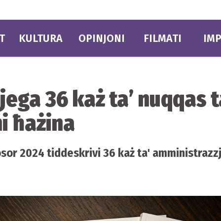
T
KULTURA
OPINJONI
FILMATI
IMP
ga 36 każ ta’ nuqqas ta
i ħażina
osor 2024 tiddeskrivi 36 każ ta' amministrazzjo