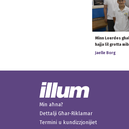
Minn Lourdes għal S
ħajja lil grotta mi
Jaelle Borg
Min aħna?
Dettalji Għar-Riklamar
Termini u kundizzjonijiet