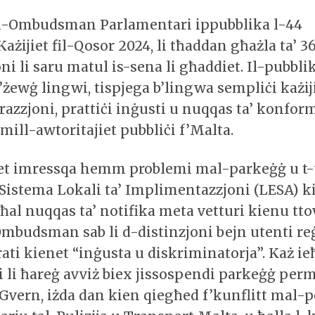
al-Ombudsman Parlamentari ippubblika l-44
 Każijiet fil-Qosor 2024, li tħaddan għażla ta’ 3
ni li saru matul is-sena li għaddiet. Il-pubbli
’żewġ lingwi, tispjega b’lingwa sempliċi każiji
azzjoni, prattiċi inġusti u nuqqas ta’ konfor
ill-awtoritajiet pubbliċi f’Malta.
jiet imressqa hemm problemi mal-parkeġġ u t-
-Sistema Lokali ta’ Implimentazzjoni (LESA) k
al nuqqas ta’ notifika meta vetturi kienu ttow
Ombudsman sab li d-distinzjoni bejn utenti reġ
ati kienet “inġusta u diskriminatorja”. Każ ie
i li ħareġ avviż biex jissospendi parkeġġ perm
Gvern, iżda dan kien qiegħed f’kunflitt mal-po