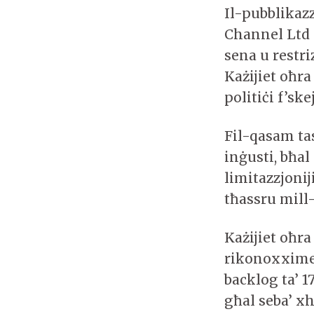
Il-pubblikazz
Channel Ltd l
sena u restri
Każijiet oħra
politiċi f’skej
Fil-qasam ta
inġusti, bħal 
limitazzjonij
tħassru mill
Każijiet oħra
rikonoxximent
backlog ta’ 
għal seba’ xh