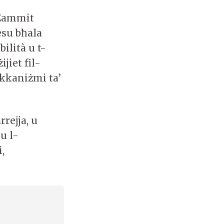
 Zammit
esu bħala
ilità u t-
jiet fil-
ekkaniżmi ta’
rejja, u
u l-
,