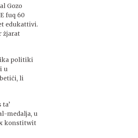
ħal Gozo
UE fuq 60
et edukattivi.
 żjarat
ka politiki
i u
etiċi, li
 ta’
al-medalja, u
x konstitwit