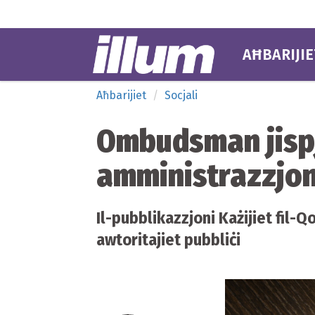
AĦBARIJIE
Aħbarijiet
Socjali
Ombudsman jispje
amministrazzjon
Il-pubblikazzjoni Każijiet fil-Q
awtoritajiet pubbliċi