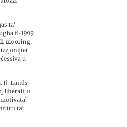
karozzi
as ta’
ugħa fl-1999,
 li mooring
izzjonijiet
ċċessiva u
. Il-Lands
 liberali, u
t motivata”
flitti ta’