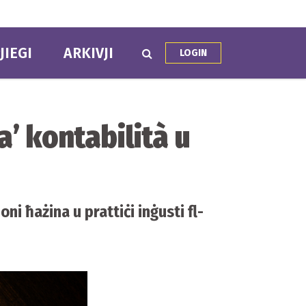
JIEGI
ARKIVJI
LOGIN
’ kontabilità u
ni ħażina u prattiċi inġusti fl-