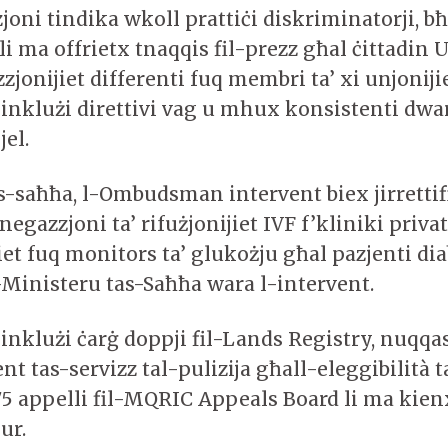
joni tindika wkoll prattiċi diskriminatorji, b
i ma offrietx tnaqqis fil-prezz għal ċittadin 
zzjonijiet differenti fuq membri ta’ xi unjoniji
 inklużi direttivi vag u mhux konsistenti dwar
jel.
s-saħħa, l-Ombudsman intervent biex jirrettifi
negazzjoni ta’ rifużjonijiet IVF f’kliniki privat
iet fuq monitors ta’ glukożju għal pazjenti diab
-Ministeru tas-Saħħa wara l-intervent.
 inklużi ċarġ doppji fil-Lands Registry, nuqqas
 tas-servizz tal-pulizija għall-eleggibilità t
175 appelli fil-MQRIC Appeals Board li ma kien
ur.