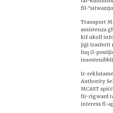
tal-Kummissar
fil-“sitwazzj
Transport Mal
assistenza għ
kif ukoll in
jiġi trasfer
fuq il-postij
insostenibbli
Ir-reklutamen
Authority Sel
MCAST spiċċa 
fir-rigward t
interess fl-a