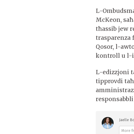
L-Ombudsman
McKeon, saħa
tħassib jew r
trasparenza f
Qosor, l-awt
kontroll u l-
L-edizzjoni t
tipprovdi ta
amministrazz
responsabbli 
Jaelle Bo
More f