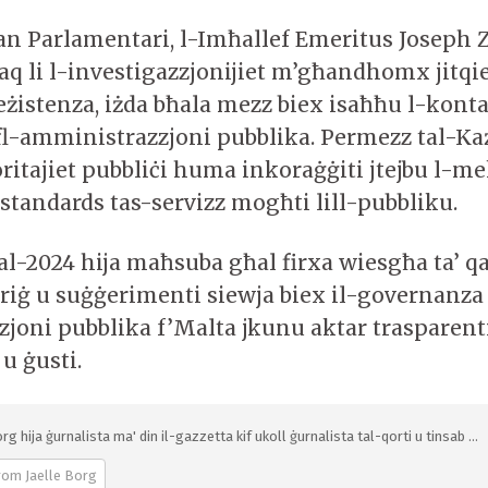
 Parlamentari, l-Imħallef Emeritus Joseph
q li l-investigazzjonijiet m’għandhomx jitqi
eżistenza, iżda bħala mezz biex isaħħu l-kontab
l-amministrazzjoni pubblika. Permezz tal-Każi
oritajiet pubbliċi huma inkoraġġiti jtejbu l-m
istandards tas-servizz mogħti lill-pubbliku.
al-2024 hija maħsuba għal firxa wiesgħa ta’ qar
ħriġ u suġġerimenti siewja biex il-governanza 
joni pubblika f’Malta jkunu aktar trasparenti
u ġusti.
rg hija ġurnalista ma' din il-gazzetta kif ukoll ġurnalista tal-qorti u tinsab ...
rom Jaelle Borg