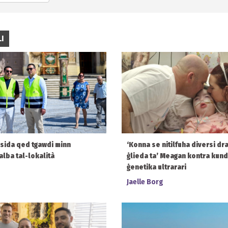
I
msida qed tgawdi minn
‘Konna se nitilfuha diversi drabi
alba tal-lokalità
ġlieda ta’ Meagan kontra kund
ġenetika ultrarari
Jaelle Borg