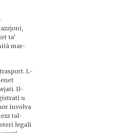
6
kazzjoni,
et ta’
mità mar-
trasport. L-
ienet
jati. Il-
istrati u
ħor involva
ezz tal-
teri legali