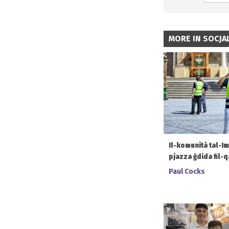
MORE IN SOCJAL
Il-komunità tal-I
pjazza ġdida fil-q
Paul Cocks