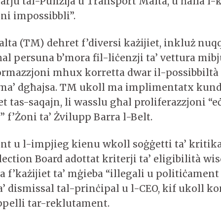
ju tal-Pulizija u Transport Malta, u ħalla l-
oni impossibbli”.
ta (TM) dehret f’diversi każijiet, inkluż nuqq
al persuna b’mora fil-liċenzji ta’ vettura mibj
formazzjoni mhux korretta dwar il-possibbiltà
it ma’ dgħajsa. TM ukoll ma implimentatx kund
iet tas-saqajn, li wasslu għal proliferazzjoni “e
” f’Żoni ta’ Żvilupp Barra l-Belt.
t u l-impjieg kienu wkoll soġġetti ta’ kritika
ection Board adottat kriterji ta’ eligibilità wisq
f’każijiet ta’ mġieba “illegali u politiċamen
a’ dismissal tal-prinċipal u l-CEO, kif ukoll kon
ppelli tar-reklutament.