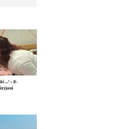
 ...’ – Il-
izzjoni