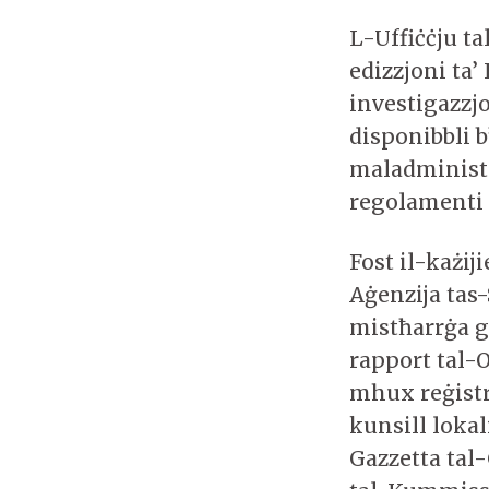
L-Uffiċċju t
edizzjoni ta’
investigazzjo
disponibbli b
maladministr
regolamenti m
Fost il-każi
Aġenzija tas
mistħarrġa għ
rapport tal-
mhux reġistr
kunsill lokal
Gazzetta tal-