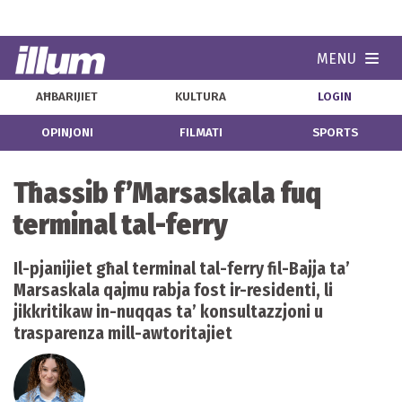
MENU
Navi
AĦBARIJIET
KULTURA
LOGIN
OPINJONI
FILMATI
SPORTS
Tħassib f’Marsaskala fuq
terminal tal-ferry
Il-pjanijiet għal terminal tal-ferry fil-Bajja ta’
Marsaskala qajmu rabja fost ir-residenti, li
jikkritikaw in-nuqqas ta’ konsultazzjoni u
trasparenza mill-awtoritajiet