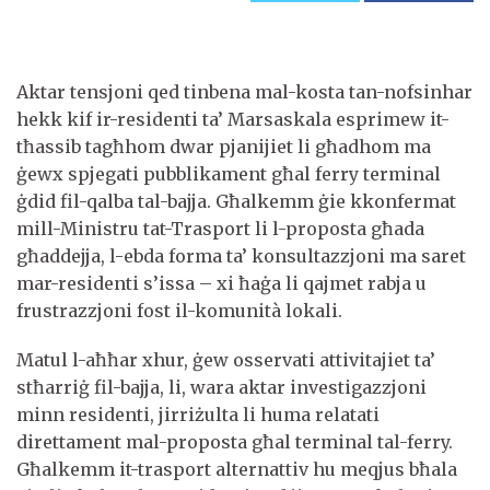
Aktar tensjoni qed tinbena mal-kosta tan-nofsinhar
hekk kif ir-residenti ta’ Marsaskala esprimew it-
tħassib tagħhom dwar pjanijiet li għadhom ma
ġewx spjegati pubblikament għal ferry terminal
ġdid fil-qalba tal-bajja. Għalkemm ġie kkonfermat
mill-Ministru tat-Trasport li l-proposta għada
għaddejja, l-ebda forma ta’ konsultazzjoni ma saret
mar-residenti s’issa – xi ħaġa li qajmet rabja u
frustrazzjoni fost il-komunità lokali.
Matul l-aħħar xhur, ġew osservati attivitajiet ta’
stħarriġ fil-bajja, li, wara aktar investigazzjoni
minn residenti, jirriżulta li huma relatati
direttament mal-proposta għal terminal tal-ferry.
Għalkemm it-trasport alternattiv hu meqjus bħala