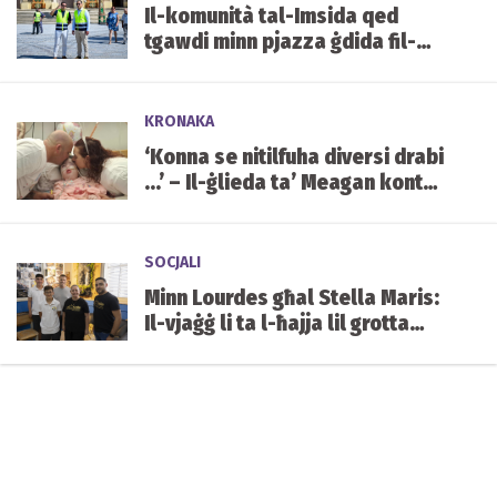
Il-komunità tal-Imsida qed
tgawdi minn pjazza ġdida fil-
qalba tal-lokalità
KRONAKA
‘Konna se nitilfuha diversi drabi
...’ – Il-ġlieda ta’ Meagan kontra
kundizzjoni ġenetika ultrarari
SOCJALI
Minn Lourdes għal Stella Maris:
Il-vjaġġ li ta l-ħajja lil grotta
mibnija mill-istudenti