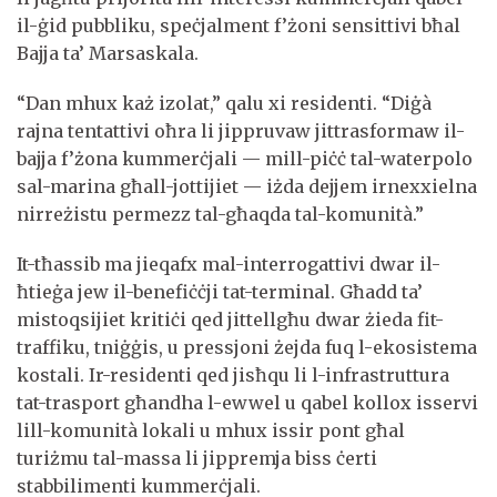
il-ġid pubbliku, speċjalment f’żoni sensittivi bħal
Bajja ta’ Marsaskala.
“Dan mhux każ izolat,” qalu xi residenti. “Diġà
rajna tentattivi oħra li jippruvaw jittrasformaw il-
bajja f’żona kummerċjali — mill-piċċ tal-waterpolo
sal-marina għall-jottijiet — iżda dejjem irnexxielna
nirreżistu permezz tal-għaqda tal-komunità.”
It-tħassib ma jieqafx mal-interrogattivi dwar il-
ħtieġa jew il-benefiċċji tat-terminal. Għadd ta’
mistoqsijiet kritiċi qed jittellgħu dwar żieda fit-
traffiku, tniġġis, u pressjoni żejda fuq l-ekosistema
kostali. Ir-residenti qed jisħqu li l-infrastruttura
tat-trasport għandha l-ewwel u qabel kollox isservi
lill-komunità lokali u mhux issir pont għal
turiżmu tal-massa li jippremja biss ċerti
stabbilimenti kummerċjali.