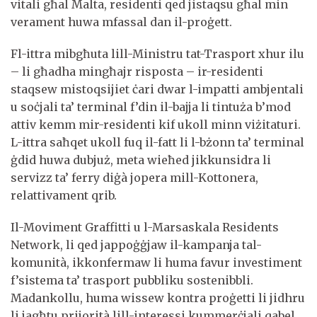
vitali għal Malta, residenti qed jistaqsu għal min
verament huwa mfassal dan il-proġett.
Fl-ittra mibgħuta lill-Ministru tat-Trasport xhur ilu
– li għadha mingħajr risposta – ir-residenti
staqsew mistoqsijiet ċari dwar l-impatti ambjentali
u soċjali ta’ terminal f’din il-bajja li tintuża b’mod
attiv kemm mir-residenti kif ukoll minn viżitaturi.
L-ittra saħqet ukoll fuq il-fatt li l-bżonn ta’ terminal
ġdid huwa dubjuż, meta wieħed jikkunsidra li
servizz ta’ ferry diġà jopera mill-Kottonera,
relattivament qrib.
Il-Moviment Graffitti u l-Marsaskala Residents
Network, li qed jappoġġjaw il-kampanja tal-
komunità, ikkonfermaw li huma favur investiment
f’sistema ta’ trasport pubbliku sostenibbli.
Madankollu, huma wissew kontra proġetti li jidhru
li jagħtu prijorità lill-interessi kummerċjali qabel