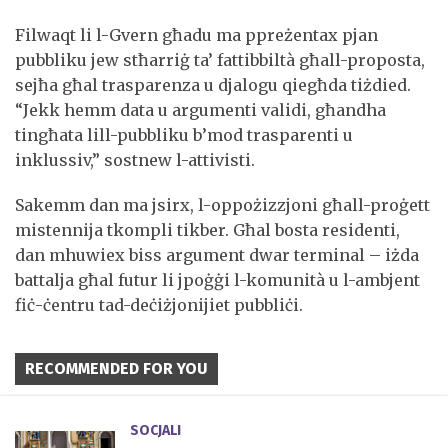
Filwaqt li l-Gvern għadu ma ppreżentax pjan
pubbliku jew stħarriġ ta’ fattibbiltà għall-proposta,
sejħa għal trasparenza u djalogu qiegħda tiżdied.
“Jekk hemm data u argumenti validi, għandha
tingħata lill-pubbliku b’mod trasparenti u
inklussiv,” sostnew l-attivisti.
Sakemm dan ma jsirx, l-oppożizzjoni għall-proġett
mistennija tkompli tikber. Għal bosta residenti,
dan mhuwiex biss argument dwar terminal – iżda
battalja għal futur li jpoġġi l-komunità u l-ambjent
fiċ-ċentru tad-deċiżjonijiet pubbliċi.
RECOMMENDED FOR YOU
SOCJALI