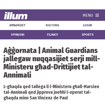
MENU
Navi
AĦBARIJIET
KULTURA
LOGIN
OPINJONI
FILMATI
SPORTS
Aġġornata | Animal Guardians
jallegaw nuqqasijiet serji mill-
Ministeru għad-Drittijiet tal-
Annimali
L-għaqda qed tallega li l-Ministeru għall-Ħarsien
tal-Annimali qed jipprova jneħħi l-operat tal-
għaqda minn San Vinċenz de Paul