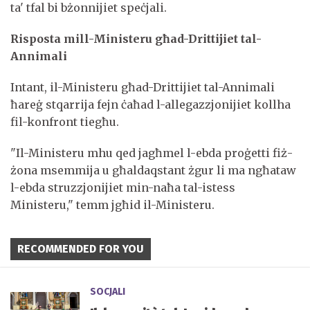
ta' tfal bi bżonnijiet speċjali.
Risposta mill-Ministeru għad-Drittijiet tal-
Annimali
Intant, il-Ministeru għad-Drittijiet tal-Annimali
ħareġ stqarrija fejn ċaħad l-allegazzjonijiet kollha
fil-konfront tiegħu.
"Il-Ministeru mhu qed jagħmel l-ebda proġetti fiż-
żona msemmija u għaldaqstant żgur li ma ngħataw
l-ebda struzzjonijiet min-naħa tal-istess
Ministeru," temm jgħid il-Ministeru.
RECOMMENDED FOR YOU
SOCJALI