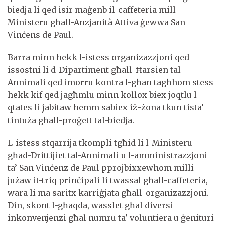
biedja li qed isir maġenb il-caffeteria mill-
Ministeru għall-Anzjanità Attiva ġewwa San
Vinċens de Paul.
Barra minn hekk l-istess organizazzjoni qed
issostni li d-Dipartiment għall-Ħarsien tal-
Annimali qed imorru kontra l-għan tagħhom stess
hekk kif qed jagħmlu minn kollox biex joqtlu l-
qtates li jabitaw hemm sabiex iż-żona tkun tista’
tintuża għall-proġett tal-biedja.
L-istess stqarrija tkompli tgħid li l-Ministeru
għad-Drittijiet tal-Annimali u l-amministrazzjoni
ta’ San Vinċenz de Paul pprojbixxewhom milli
jużaw it-triq prinċipali li twassal għall-caffeteria,
wara li ma saritx karriġjata għall-organizazzjoni.
Din, skont l-għaqda, wasslet għal diversi
inkonvenjenzi għal numru ta' voluntiera u ġenituri