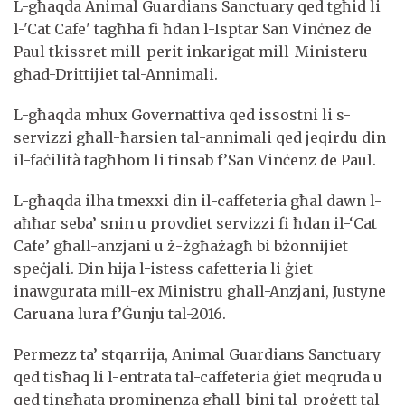
L-għaqda Animal Guardians Sanctuary qed tgħid li
l-'Cat Cafe' tagħha fi ħdan l-Isptar San Vinċnez de
Paul tkissret mill-perit inkarigat mill-Ministeru
għad-Drittijiet tal-Annimali.
L-għaqda mhux Governattiva qed issostni li s-
servizzi għall-ħarsien tal-annimali qed jeqirdu din
il-faċilità tagħhom li tinsab f’San Vinċenz de Paul.
L-għaqda ilha tmexxi din il-caffeteria għal dawn l-
aħħar seba’ snin u provdiet servizzi fi ħdan il-‘Cat
Cafe’ għall-anzjani u ż-żgħażagħ bi bżonnijiet
speċjali. Din hija l-istess cafetteria li ġiet
inawgurata mill-ex Ministru għall-Anzjani, Justyne
Caruana lura f’Ġunju tal-2016.
Permezz ta’ stqarrija, Animal Guardians Sanctuary
qed tisħaq li l-entrata tal-caffeteria ġiet meqruda u
qed tingħata prominenza għall-bini tal-proġett tal-