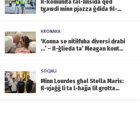
Il-komunità tal-Imsida qed
tgawdi minn pjazza ġdida fil-
qalba tal-lokalità
KRONAKA
‘Konna se nitilfuha diversi drabi
...’ – Il-ġlieda ta’ Meagan kontra
kundizzjoni ġenetika ultrarari
SOCJALI
Minn Lourdes għal Stella Maris:
Il-vjaġġ li ta l-ħajja lil grotta
mibnija mill-istudenti