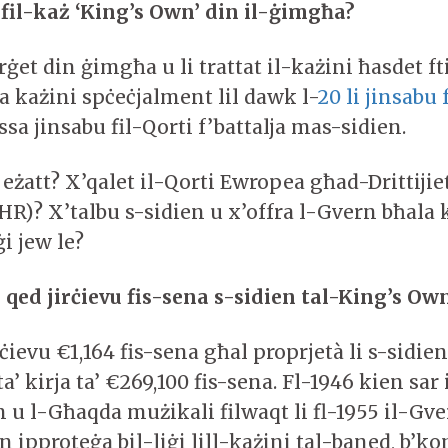
 fil-każ ‘King’s Own’ din il-ġimgħa?
rġet din ġimgħa u li trattat il-każini ħasdet f
ta każini spċeċjalment lil dawk l-
20 li jinsabu 
ssa jinsabu fil-Qorti f’battalja mas-sidien.
żatt? X’qalet il-Qorti Ewropea għad-Drittijiet
R)? X’talbu s-sidien u x’offra l-Gvern bħal
ġi jew le?
ed jirċievu fis-sena s-sidien tal-King’s Own
ċievu €1,164 fis-sena għal proprjetà li s-sidien
ta’ kirja ta’ €269,100 fis-sena. Fl-1946 kien sar
n u l-Għaqda mużikali filwaqt li fl-1955 il-Gve
 ipproteġa bil-liġi lill-każini tal-baned, b’k