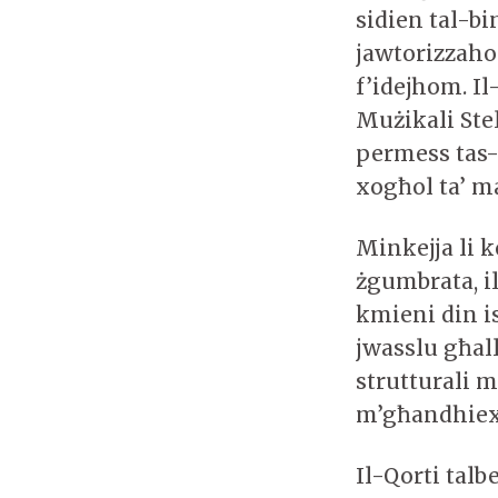
sidien tal-bin
jawtorizzaho
f’idejhom. Il
Mużikali Ste
permess tas-
xogħol ta’ m
Minkejja li k
żgumbrata, i
kmieni din is
jwasslu għal
strutturali m
m’għandhiex
Il-Qorti talb