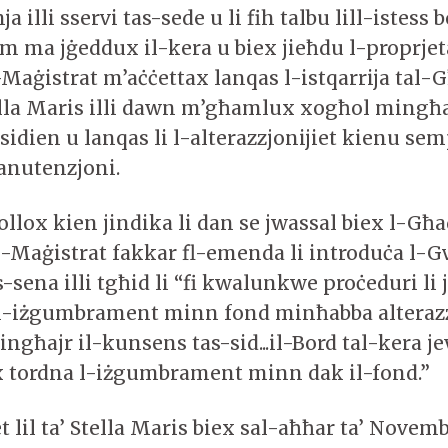
ja illi sservi tas-sede u li fih talbu lill-istess 
m ma jġeddux il-kera u biex jieħdu l-proprjet
-Maġistrat m’aċċettax lanqas l-istqarrija tal-
lla Maris illi dawn m’għamlux xogħol mingħaj
sidien u lanqas li l-alterazzjonijiet kienu se
anutenzjoni.
ollox kien jindika li dan se jwassal biex l-Għ
l-Maġistrat fakkar fl-emenda li introduċa l-G
-sena illi tgħid li “fi kwalunkwe proċeduri li 
l-iżgumbrament minn fond minħabba alterazz
ingħajr il-kunsens tas-sid...il-Bord tal-kera je
 tordna l-iżgumbrament minn dak il-fond.”
et lil ta’ Stella Maris biex sal-aħħar ta’ Novem