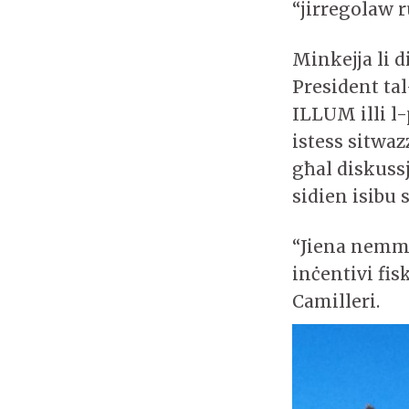
“jirregolaw 
Minkejja li 
President ta
ILLUM illi l-p
istess sitwa
għal diskuss
sidien isibu 
“Jiena nemme
inċentivi fis
Camilleri.