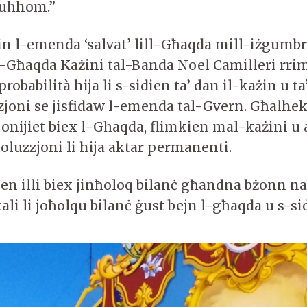
ruħhom.”
din l-emenda ‘salvat’ lill-Għaqda mill-iżgumb
l-Għaqda Każini tal-Banda Noel Camilleri rr
robabilità hija li s-sidien ta’ dan il-każin u ta
zzjoni se jisfidaw l-emenda tal-Gvern. Għalhe
jonijiet biex l-Għaqda, flimkien mal-każini u 
soluzzjoni li hija aktar permanenti.
n illi biex jinħoloq bilanċ għandna bżonn n
kali li joħolqu bilanċ ġust bejn l-għaqda u s-si