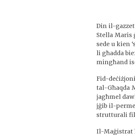
Din il-gazzett
Stella Maris 
sede u kien ‘
li għadda bi
mingħand is
Fid-deċiżjon
tal-Għaqda Mu
jagħmel dawk 
jġib il-permes
strutturali fi
Il-Maġistrat 