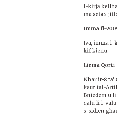
l-kirja kell
ma setax jitlo
Imma fl-2009
Iva, imma l-
kif kienu.
Liema Qorti
Nhar it-8 ta’
ksur tal-Arti
Bniedem u li 
qalu li l-val
s-sidien għ