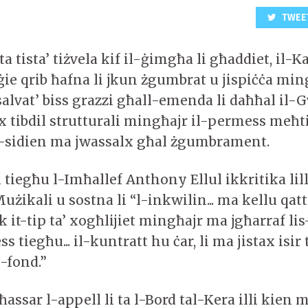
TWEE
a tista’ tiżvela kif il-ġimgħa li għaddiet, il-Ka
ġie qrib ħafna li jkun żgumbrat u jispiċċa min
salvat’ biss grazzi għall-emenda li daħħal il-G
ex tibdil strutturali mingħajr il-permess meħt
-sidien ma jwassalx għal żgumbrament.
i tiegħu l-Imħallef Anthony Ellul ikkritika li
żikali u sostna li “l-inkwilin... ma kellu qatt
it-tip ta’ xogħlijiet mingħajr ma jgħarraf lis
s tiegħu... il-kuntratt hu ċar, li ma jistax isir 
l-fond.”
ħassar l-appell li ta l-Bord tal-Kera illi kien 