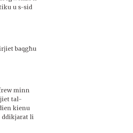
iku u s-sid
irjiet baqgħu
sofrew minn
iet tal-
idien kienu
 ddikjarat li