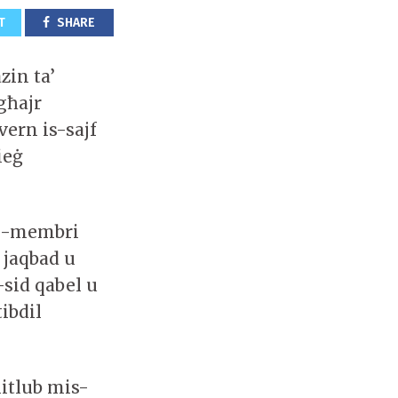
T
SHARE
zin ta’
għajr
vern is-sajf
ieġ
ll-membri
 jaqbad u
-sid qabel u
tibdil
mitlub mis-