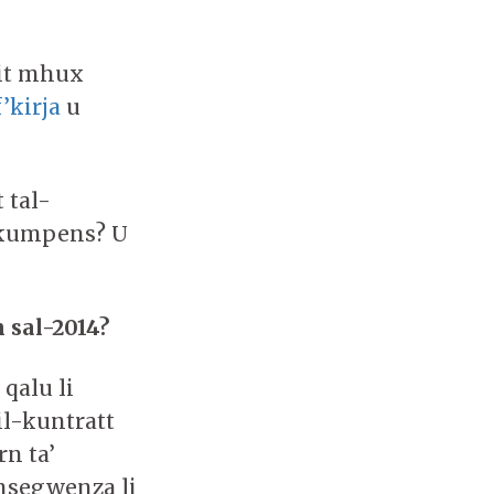
tit mhux
f’kirja
u
 tal-
a kumpens? U
 sal-2014?
 qalu li
 il-kuntratt
rn ta’
onsegwenza li