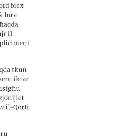
bord biex
à lura
Għaqda
r il-
mpliċiment
aqda tkun
vern iktar
jistgħu
jonijiet
w il-Qorti
bru