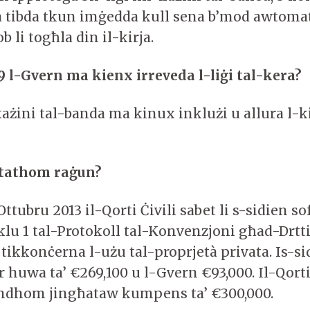
ha tibda tkun imġedda kull sena b’mod awtomat
b li togħla din il-kirja.
 l-Gvern ma kienx irreveda l-liġi tal-kera?
każini tal-banda ma kinux inklużi u allura l-k
 tathom raġun?
 Ottubru 2013 il-Qorti Ċivili sabet li s-sidien 
klu 1 tal-Protokoll tal-Konvenzjoni għad-Drttij
tikkonċerna l-użu tal-proprjetà privata. Is-s
ur huwa ta’ €269,100 u l-Gvern €93,000. Il-Qorti
andhom jingħataw kumpens ta’ €300,000.