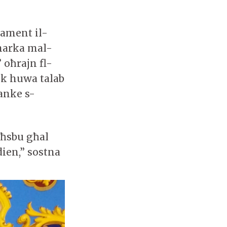
rament il-
imarka mal-
’ oħrajn fl-
kk huwa talab
anke s-
aħsbu għal
dien,” sostna