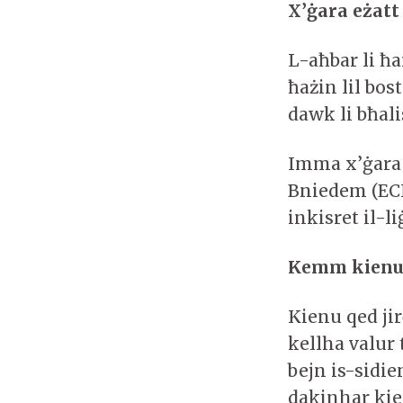
X’ġara eżatt
L-aħbar li ħa
ħażin lil bos
dawk li bħali
Imma x’ġara e
Bniedem (ECH
inkisret il-li
Kemm kienu q
Kienu qed jir
kellha valur 
bejn is-sidie
dakinhar kien