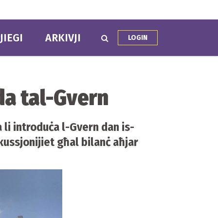
JIEGI
ARKIVJI
LOGIN
nda tal-Gvern
li introduċa l-Gvern dan is-
ussjonijiet għal bilanċ aħjar