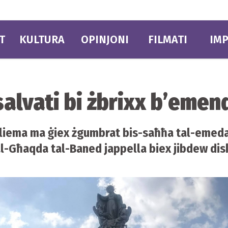
T
KULTURA
OPINJONI
FILMATI
IMP
 salvati bi żbrixx b’eme
-Sliema ma ġiex żgumbrat bis-saħħa tal-emeda 
tal-Għaqda tal-Baned jappella biex jibdew disk