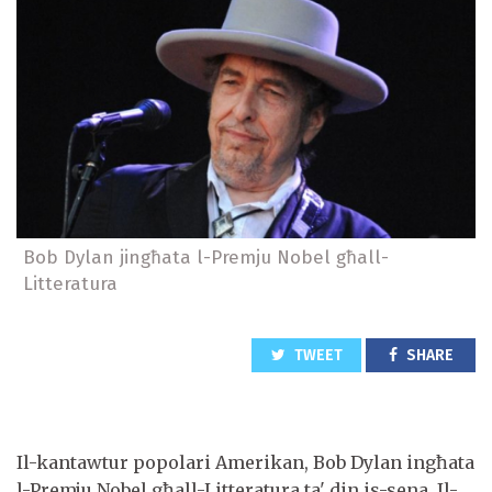
Bob Dylan jingħata l-Premju Nobel għall-
Litteratura
TWEET
SHARE
Il-kantawtur popolari Amerikan, Bob Dylan ingħata
l-Premju Nobel għall-Litteratura ta' din is-sena. Il-