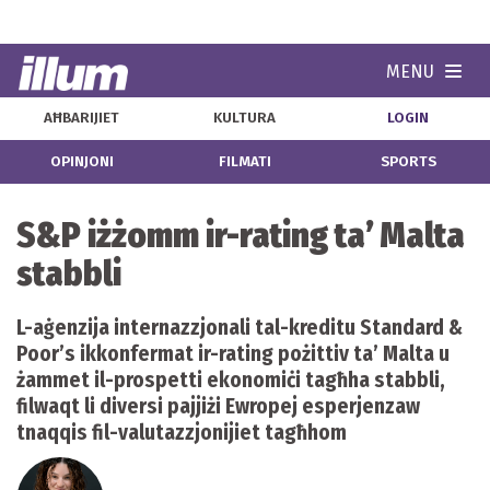
MENU
Navi
AĦBARIJIET
KULTURA
LOGIN
OPINJONI
FILMATI
SPORTS
S&P iżżomm ir-rating ta’ Malta
stabbli
L-aġenzija internazzjonali tal-kreditu Standard &
Poor’s ikkonfermat ir-rating pożittiv ta’ Malta u
żammet il-prospetti ekonomiċi tagħha stabbli,
filwaqt li diversi pajjiżi Ewropej esperjenzaw
tnaqqis fil-valutazzjonijiet tagħhom