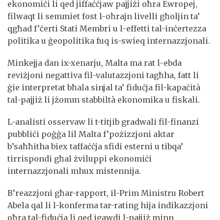
ekonomiċi li qed jiffaċċjaw pajjiżi oħra Ewropej,
filwaqt li semmiet fost l-oħrajn livelli għoljin ta’
qgħad f’ċerti Stati Membri u l-effetti tal-inċertezza
politika u ġeopolitika fuq is-swieq internazzjonali.
Minkejja dan ix-xenarju, Malta ma rat l-ebda
reviżjoni negattiva fil-valutazzjoni tagħha, fatt li
ġie interpretat bħala sinjal ta’ fiduċja fil-kapaċità
tal-pajjiż li jżomm stabbiltà ekonomika u fiskali.
L-analisti osservaw li t-titjib gradwali fil-finanzi
pubbliċi poġġa lil Malta f’pożizzjoni aktar
b’saħħitha biex taffaċċja sfidi esterni u tibqa’
tirrispondi għal żviluppi ekonomiċi
internazzjonali mhux mistennija.
B’reazzjoni għar-rapport, il-Prim Ministru Robert
Abela qal li l-konferma tar-rating hija indikazzjoni
oħra tal-fiduċja li qed igawdi l-pajjiż minn