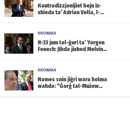
Kontradizzjonijiet bejn ix-
xhieda ta’ Adrian Vella, l-
istqarrija tiegħu tal-2019 u x-
xhieda ta’ Keith Schembri
KRONAKA
It-33 jum tal-ġuri ta’ Yorgen
Fenech: Jibda jixhed Melvin
Theuma
KRONAKA
Ħames snin jiġri wara ħolma
waħda: “Ġorġ tal-Mużew
jixraqlu bust f’Mater Dei”