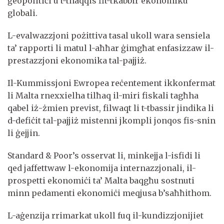
ġeopolitiċi u t-tnaqqis fit-tkabbir ekonomiku
globali.
L-evalwazzjoni pożittiva tasal ukoll wara sensiela
ta’ rapporti li matul l-aħħar ġimgħat enfasizzaw il-
prestazzjoni ekonomika tal-pajjiż.
Il-Kummissjoni Ewropea reċentement ikkonfermat
li Malta rnexxielha tilħaq il-miri fiskali tagħha
qabel iż-żmien previst, filwaqt li t-tbassir jindika li
d-defiċit tal-pajjiż mistenni jkompli jonqos fis-snin
li ġejjin.
Standard & Poor’s osservat li, minkejja l-isfidi li
qed jaffettwaw l-ekonomija internazzjonali, il-
prospetti ekonomiċi ta’ Malta baqgħu sostnuti
minn pedamenti ekonomiċi meqjusa b’saħħithom.
L-aġenzija rrimarkat ukoll fuq il-kundizzjonijiet