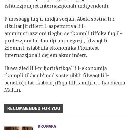
istituzzjonijiet internazzjonali indipendenti.
F’messaġġ fuq il-midja soċjali, Abela sostna li r-
riżultat jirrifletti l-aspettattiva li l-
amministrazzjoni tiegħu se tkompli tiffoka fuq il-
protezzjoni tal-familji u n-negozji, filwaqt li
żżomm l-istabbiltà ekonomika f’kuntest
internazzjonali dejjem aktar inċert.
Huwa żied li l-prijorità tibqa’ li l-ekonomija
tkompli tikber b’mod sostenibbli filwaqt li l-
benefiċċji tat-tkabbir jilħqu lill-familji u l-ħaddiema
Maltin.
RECOMMENDED FOR YOU
KRONAKA