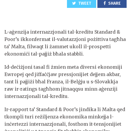
TWEET
SHARE
L-aġenzija internazzjonali tal-kreditu Standard &
Poor’s ikkonfermat il-valutazzjoni pożittiva tagħha
ta’ Malta, filwaqt li żammet ukoll il-prospetti
ekonomiċi tal-pajjiż bħala stabbli.
Id-deċiżjoni tasal fi żmien meta diversi ekonomiji
Ewropej qed jiffaċċjaw pressjonijiet dejjem akbar,
tant li pajjiżi bħal Franza, il-Belġju u s-Slovakkja
raw ir-ratings tagħhom jitnaqqsu minn aġenziji
internazzjonali tal-kreditu.
Ir-rapport ta’ Standard & Poor’s jindika li Malta qed
tkompli turi reżiljenza ekonomika minkejja l-
inċertezzi internazzjonali, fosthom it-tensjonijiet