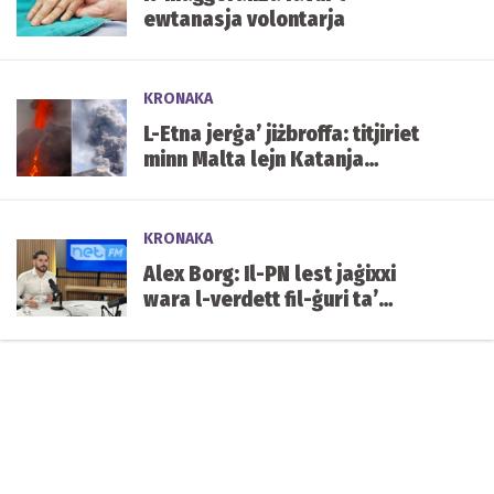
ewtanasja volontarja
KRONAKA
L-Etna jerġa’ jiżbroffa: titjiriet
minn Malta lejn Katanja
affettwati mill-irmied
KRONAKA
Alex Borg: Il-PN lest jaġixxi
wara l-verdett fil-ġuri ta’
Yorgen Fenech