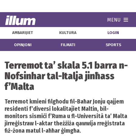
MENU
Navi
AĦBARIJIET
KULTURA
LOGIN
OPINJONI
FILMATI
SPORTS
Terremot ta’ skala 5.1 barra n-
Nofsinhar tal-Italja jinħass
f’Malta
Terremot kmieni filgħodu fil-Baħar Jonju qajjem
residenti f’diversi lokalitajiet Maltin, bil-
monitors sismiċi f’Ruma u fl-Università ta’ Malta
jirreġistraw l-aktar theżżiża qawwija rreġistrata
fiż-żona matul l-aħħar ġimgħa.