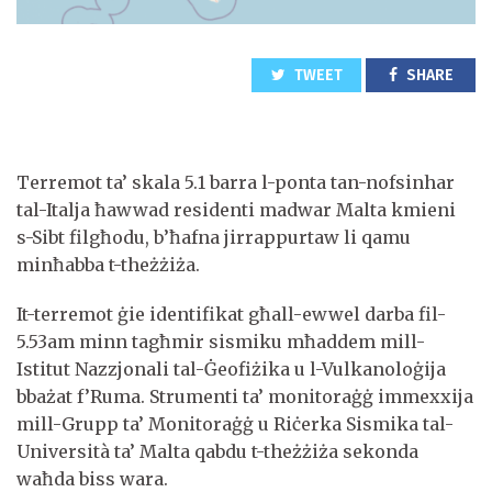
TWEET
SHARE
Terremot ta’ skala 5.1 barra l-ponta tan-nofsinhar
tal-Italja ħawwad residenti madwar Malta kmieni
s-Sibt filgħodu, b’ħafna jirrappurtaw li qamu
minħabba t-theżżiża.
It-terremot ġie identifikat għall-ewwel darba fil-
5.53am minn tagħmir sismiku mħaddem mill-
Istitut Nazzjonali tal-Ġeofiżika u l-Vulkanoloġija
bbażat f’Ruma. Strumenti ta’ monitoraġġ immexxija
mill-Grupp ta’ Monitoraġġ u Riċerka Sismika tal-
Università ta’ Malta qabdu t-theżżiża sekonda
waħda biss wara.