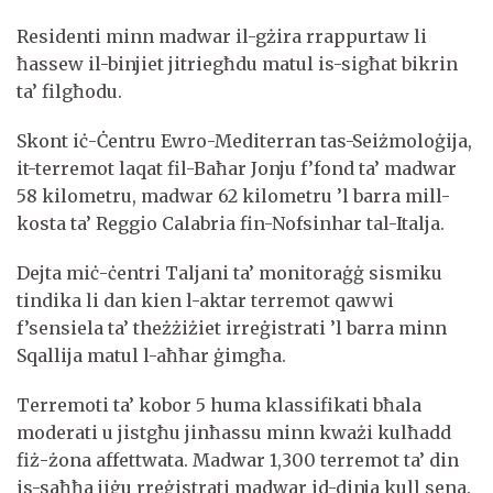
Residenti minn madwar il-gżira rrappurtaw li
ħassew il-binjiet jitriegħdu matul is-sigħat bikrin
ta’ filgħodu.
Skont iċ-Ċentru Ewro-Mediterran tas-Seiżmoloġija,
it-terremot laqat fil-Baħar Jonju f’fond ta’ madwar
58 kilometru, madwar 62 kilometru ’l barra mill-
kosta ta’ Reggio Calabria fin-Nofsinhar tal-Italja.
Dejta miċ-ċentri Taljani ta’ monitoraġġ sismiku
tindika li dan kien l-aktar terremot qawwi
f’sensiela ta’ theżżiżiet irreġistrati ’l barra minn
Sqallija matul l-aħħar ġimgħa.
Terremoti ta’ kobor 5 huma klassifikati bħala
moderati u jistgħu jinħassu minn kważi kulħadd
fiż-żona affettwata. Madwar 1,300 terremot ta’ din
is-saħħa jiġu rreġistrati madwar id-dinja kull sena.