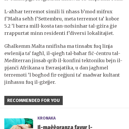
L-aħħar terremot simili li nħass b’mod mifrux
f’Malta seħħ f’Settembru, meta terremot ta’ kobor
5.2 ’l barra mill-kosta tan-nofsinhar tal-gżira ġie
rrappurtat minn residenti f’diversi lokalitajiet.
Għalkemm Malta nnifisha ma tinsabx fuq linja
ewlenija ta’ fagħl, il-qiegħ tal-baħar fiċ-ċentru tal-
Mediterran jinsab qrib il-konfini tektoniku bejn il-
pjanċi Afrikana u Ewrasjatika, u dan jagħmel
terremoti ’l bogħod fir-reġjuni ta’ madwar kultant
jinħassu fuq il-gżejjer.
RECOMMENDED FOR YOU
KRONAKA
Il-maġġoranza favur l-