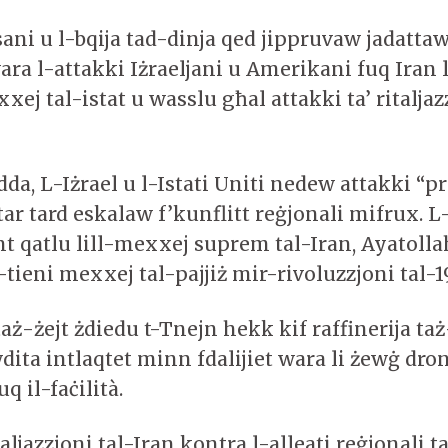
ani u l-bqija tad-dinja qed jippruvaw jadatta
ra l-attakki Iżraeljani u Amerikani fuq Iran l
xxej tal-istat u wasslu għal attakki ta’ ritaljaz
adda, L-Iżrael u l-Istati Uniti nedew attakki “p
tar tard eskalaw f’kunflitt reġjonali mifrux. L
 qatlu lill-mexxej suprem tal-Iran, Ayatolla
tieni mexxej tal-pajjiż mir-rivoluzzjoni tal-1
 taż-żejt żdiedu t-Tnejn hekk kif raffinerija taż
dita intlaqtet minn fdalijiet wara li żewġ dro
uq il-faċilità.
italjazzjoni tal-Iran kontra l-alleati reġjonali t