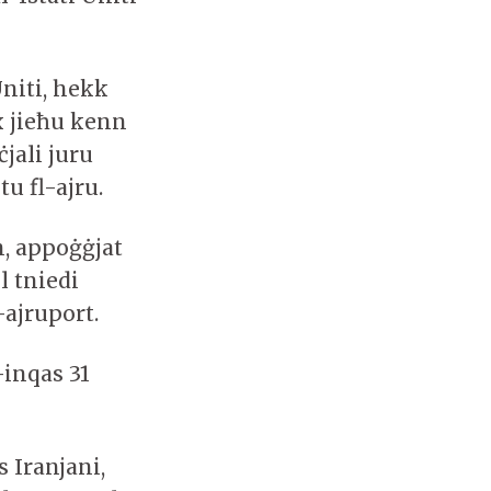
Uniti, hekk
x jieħu kenn
ċjali juru
u fl-ajru.
h, appoġġjat
l tniedi
-ajruport.
-inqas 31
s Iranjani,