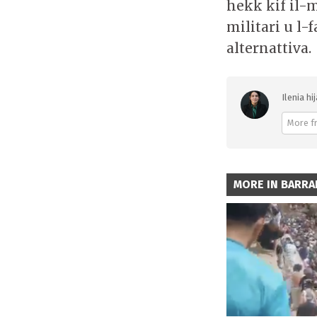
hekk kif il-
militari u l
alternattiva.
Ilenia hi
More f
MORE IN BARRA