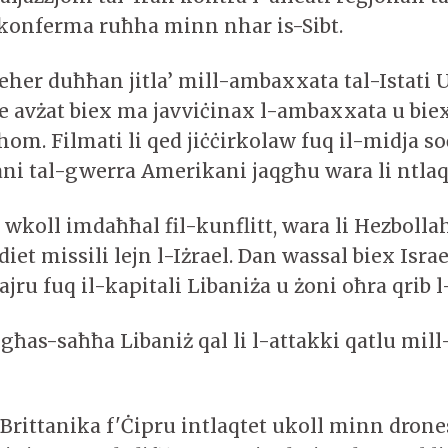
konferma ruħha minn nhar is-Sibt.
eher duħħan jitla’ mill-ambaxxata tal-Istati 
ġie avżat biex ma javviċinax l-ambaxxata u bie
hom. Filmati li qed jiċċirkolaw fuq il-midja so
ani tal-gwerra Amerikani jaqgħu wara li ntlaqt
 wkoll imdaħħal fil-kunflitt, wara li Hezbolla
diet missili lejn l-Iżrael. Dan wassal biex Israe
ajru fuq il-kapitali Libaniża u żoni oħra qrib l
għas-saħħa Libaniż qal li l-attakki qatlu mill
 Brittanika f'Ċipru intlaqtet ukoll minn drone