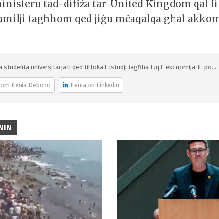
ministeru tad-difiża tar-United Kingdom qal li
-familji tagħhom qed jiġu mċaqalqa għal akko
ja studenta universitarja li qed tiffoka l-istudji tagħha fuq l-ekonomija, il-po...
rom Ilenia Debono
Ilenia on Linkedin
NIN