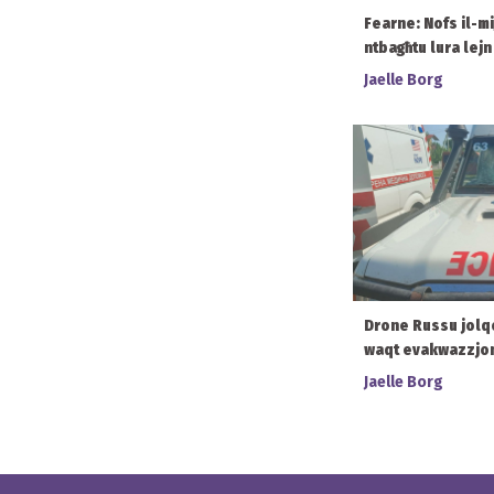
Fearne: Nofs il-mi
ntbagħtu lura lej
Jaelle Borg
Drone Russu jolq
waqt evakwazzjoni
Jaelle Borg