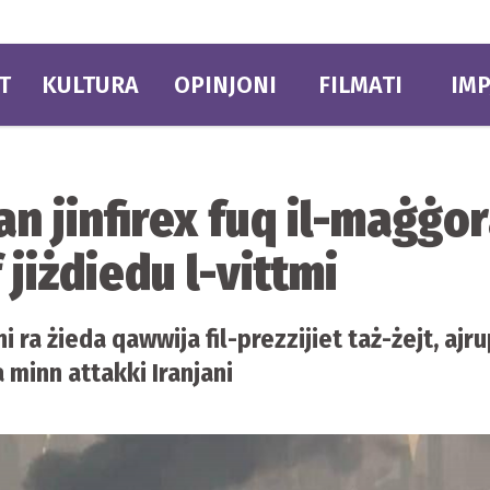
T
KULTURA
OPINJONI
FILMATI
IMP
ran jinfirex fuq il-maġġo
jiżdiedu l-vittmi
ni ra żieda qawwija fil-prezzijiet taż-żejt, aj
 minn attakki Iranjani