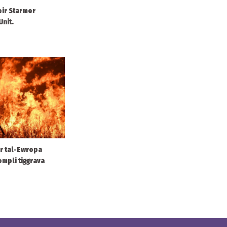
eir Starmer
Unit.
ar tal-Ewropa
ompli tiggrava