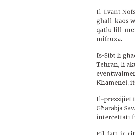
Il-Lvant Nofs
għall-kaos wa
qatlu lill-me
mifruxa.
Is-Sibt li għ
Tehran, li ak
eventwalment
Khamenei, it-
Il-prezzijiet
Għarabja Saw
interċettati f
Fil-fatt, ir-r