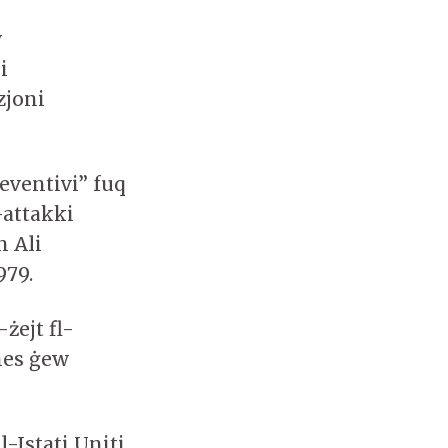
w
i
zjoni
reventivi” fuq
-attakki
h Ali
979.
-żejt fl-
nes ġew
al-Istati Uniti