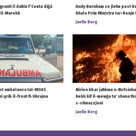
granti li daħlu f'Ceuta diġà
Andy Burnham se jieħu post K
n il-Marokk
bħala Prim Ministru tar-Renju 
Jaelle Borg
ot ambulanza tal-MOAS
Nirien kbar jaħkmu n-Nofsinh
 qrib il-front fl-Ukrajna
hekk kif il-mewġa ta' sħana tk
s-sitwazzjoni
Jaelle Borg