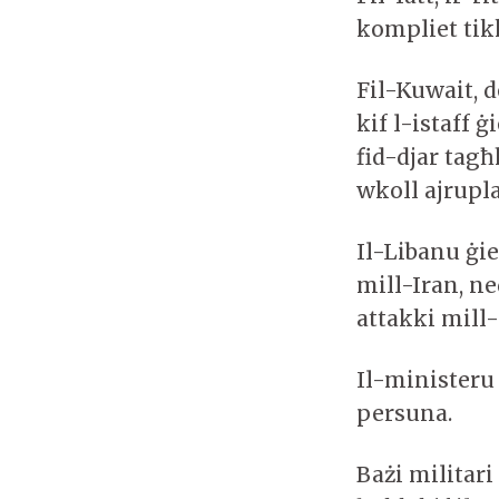
kompliet tik
Fil-Kuwait, d
kif l-istaff 
fid-djar tagħ
wkoll ajrupl
Il-Libanu ġie
mill-Iran, ne
attakki mill-
Il-ministeru 
persuna.
Bażi militari