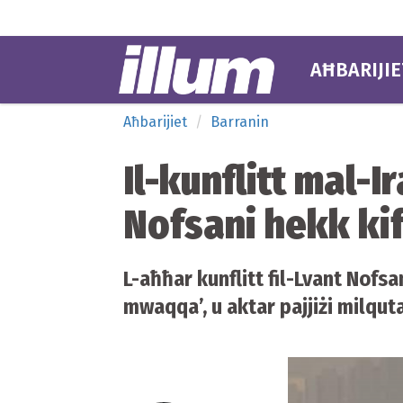
AĦBARIJIE
Aħbarijiet
Barranin
Il-kunflitt mal-I
Nofsani hekk kif 
L-aħħar kunflitt fil-Lvant Nofsa
mwaqqa’, u aktar pajjiżi milquta