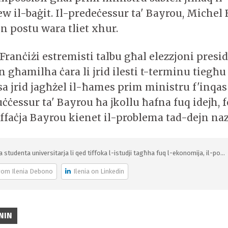
jew il-baġit. Il-predeċessur ta' Bayrou, Michel 
n postu wara tliet xhur.
 Franċiżi estremisti talbu għal elezzjoni presi
għamilha ċara li jrid ilesti t-terminu tiegħu 
sa jrid jagħżel il-ħames prim ministru f'inqa
uċċessur ta' Bayrou ħa jkollu ħafna fuq idejh, f
affaċja Bayrou kienet il-problema tad-dejn naz
ja studenta universitarja li qed tiffoka l-istudji tagħha fuq l-ekonomija, il-po...
rom Ilenia Debono
Ilenia on Linkedin
NIN