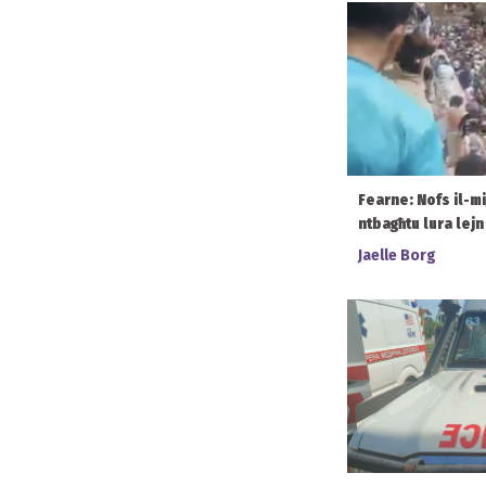
Fearne: Nofs il-mi
ntbagħtu lura lej
Jaelle Borg