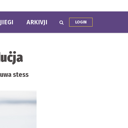
JIEGI
ARKIVJI
LOGIN
duċja
 huwa stess