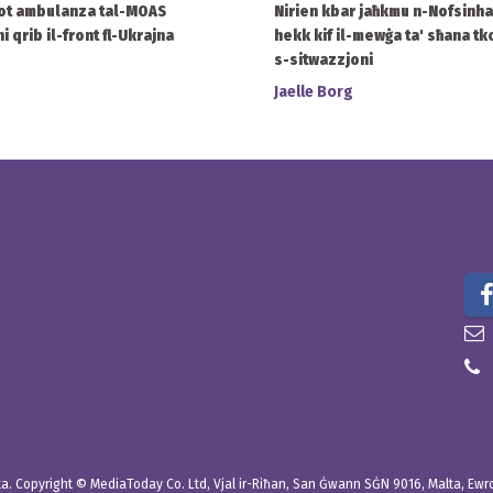
ot ambulanza tal-MOAS
Nirien kbar jaħkmu n-Nofsinh
 qrib il-front fl-Ukrajna
hekk kif il-mewġa ta' sħana tk
s-sitwazzjoni
Jaelle Borg
. Copyright © MediaToday Co. Ltd, Vjal ir-Riħan, San Ġwann SĠN 9016, Malta, Ewropa