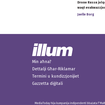
Drone Russu jolq
waqt evakwazzjoni
Jaelle Borg
Min aħna?
Dettalji Għar-Riklamar
Termini u kundizzjonijiet
Gazzetta diġitali
MediaToday hija kumpanija indipendenti bbażata f'Malta