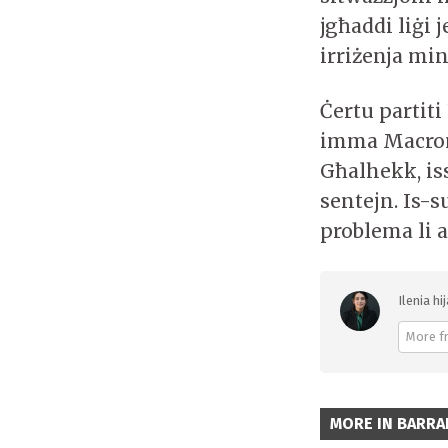
jgħaddi liġi 
irriżenja min
Ċertu partiti
imma Macron 
Għalhekk, is
sentejn. Is-s
problema li 
Ilenia hi
More f
MORE IN BARRA