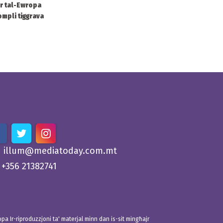
ar tal-Ewropa
ompli tiggrava
illum@mediatoday.com.mt
+356 21382741
 Ir-riproduzzjoni ta' materjal minn dan is-sit mingħajr