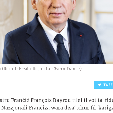
(Ritratt: Is-sit uffiċjali tal-Gvern Franċiż)
TWEE
tru Franċiż François Bayrou tilef il vot ta' fid
Nazzjonali Franċiża wara disa' xhur fil-kariga