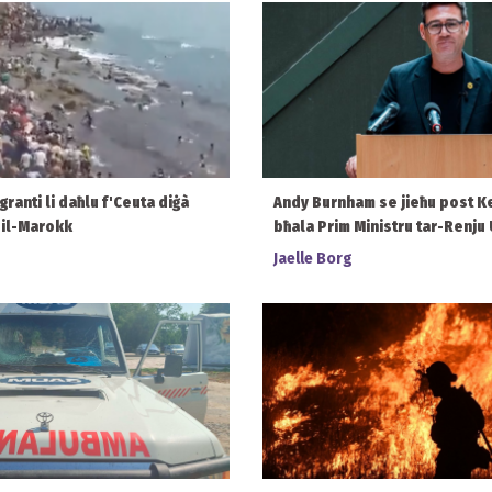
granti li daħlu f'Ceuta diġà
Andy Burnham se jieħu post K
n il-Marokk
bħala Prim Ministru tar-Renju 
Jaelle Borg