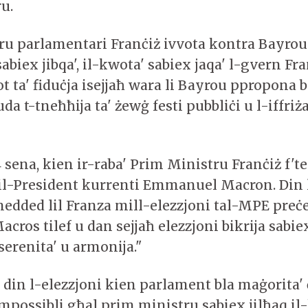
ru.
u parlamentari Franċiż ivvota kontra Bayrou 
abiex jibqa', il-kwota' sabiex jaqa' l-gvern Fr
ot ta' fiduċja isejjaħ wara li Bayrou ppropona b
uda t-tneħħija ta' żewġ festi pubbliċi u l-iffriż
4 sena, kien ir-raba' Prim Ministru Franċiż f'
 il-President kurrenti Emmanuel Macron. Din l
thedded lil Franza mill-elezzjoni tal-MPE preċ
Macros tilef u dan sejjaħ elezzjoni bikrija sabie
serenita' u armonija."
a' din l-elezzjoni kien parlament bla maġorita' 
impossibli għal prim ministru sabiex jilħaq il