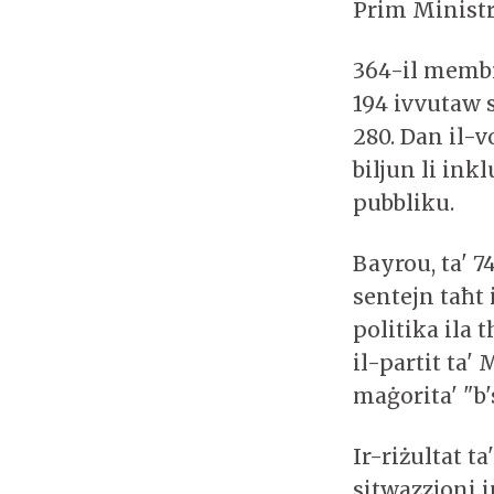
Prim Minist
364-il membr
194 ivvutaw s
280. Dan il-v
biljun li inkl
pubbliku.
Bayrou, ta' 7
sentejn taħt
politika ila 
il-partit ta' 
maġorita' "b'
Ir-riżultat t
sitwazzjoni 