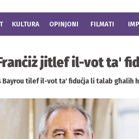
T
KULTURA
OPINJONI
FILMATI
IMP
ranċiż jitlef il-vot ta' fi
 Bayrou tilef il-vot ta' fiduċja li talab għalih