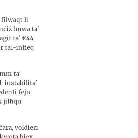
filwaqt li
anċiż huwa ta'
aġit ta' €44
ar tal-infieq
temm ta'
-instabilita'
edenti fejn
x jilħqu
ċara, voldieri
-kwota biex