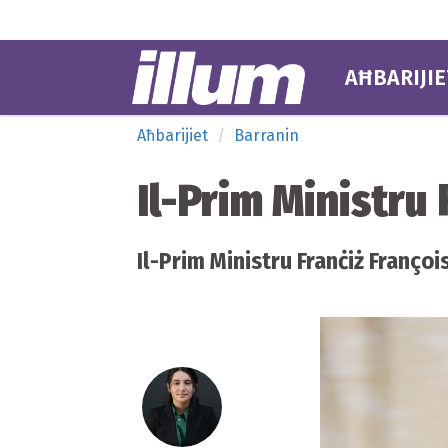
AĦBARIJIE
Aħbarijiet
Barranin
Il-Prim Ministru F
Il-Prim Ministru Franċiż François