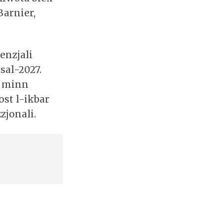
Barnier,
denzjali
sal-2027.
s minn
ost l-ikbar
zjonali.