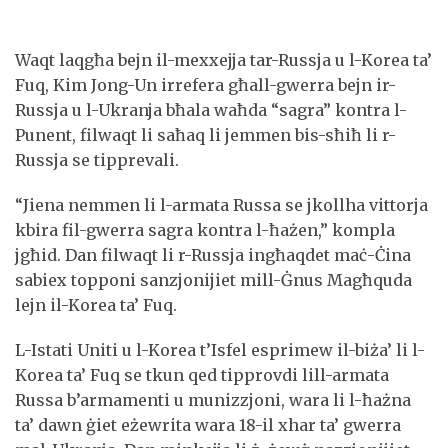
Waqt laqgħa bejn il-mexxejja tar-Russja u l-Korea ta’
Fuq, Kim Jong-Un irrefera għall-gwerra bejn ir-
Russja u l-Ukranja bħala waħda “sagra” kontra l-
Punent, filwaqt li saħaq li jemmen bis-sħiħ li r-
Russja se tipprevali.
“Jiena nemmen li l-armata Russa se jkollha vittorja
kbira fil-gwerra sagra kontra l-ħażen,” kompla
jgħid. Dan filwaqt li r-Russja ingħaqdet maċ-Ċina
sabiex topponi sanzjonijiet mill-Ġnus Magħquda
lejn il-Korea ta’ Fuq.
L-Istati Uniti u l-Korea t’Isfel esprimew il-biża’ li l-
Korea ta’ Fuq se tkun qed tipprovdi lill-armata
Russa b’armamenti u munizzjoni, wara li l-ħażna
ta’ dawn ġiet eżewrita wara 18-il xhar ta’ gwerra