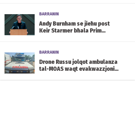
BARRANIN
Andy Burnham se jieħu post
Keir Starmer bħala Prim
Ministru tar-Renju Unit.
BARRANIN
Drone Russu jolqot ambulanza
tal-MOAS waqt evakwazzjoni
qrib il-front fl-Ukrajna