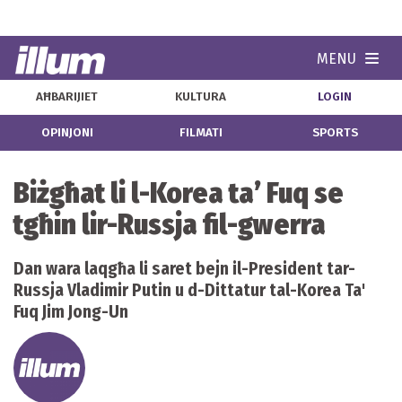
MENU
Navi
AĦBARIJIET
KULTURA
LOGIN
OPINJONI
FILMATI
SPORTS
Biżgħat li l-Korea ta’ Fuq se
tgħin lir-Russja fil-gwerra
Dan wara laqgħa li saret bejn il-President tar-
Russja Vladimir Putin u d-Dittatur tal-Korea Ta'
Fuq Jim Jong-Un