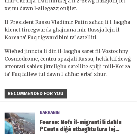
mal-Ukranja. Dan minkejja li ż-żewġ nazzjonijiet
xejnu dawn l-allegazzjonijiet.
Il-President Russu Vladimir Putin saħaq li l-laqgħa
kienet tirregwarda għajnuna mir-Russja lejn il-
Korea ta’ Fuq rigward bini ta’ satelliti.
Wieħed jinnota li din il-laqgħa saret fil-Vostochny
Cosmodrome, ċentru spazjali Russu, hekk kif żewġ
attentati sabiex jittellgħu satellite spijji mill-Korea
ta’ Fuq fallew tul dawn l-aħħar erba’ xhur.
RECOMMENDED FOR YOU
BARRANIN
Fearne: Nofs il-migranti li daħlu
f'Ceuta diġà ntbagħtu lura lejn
il-Marokk