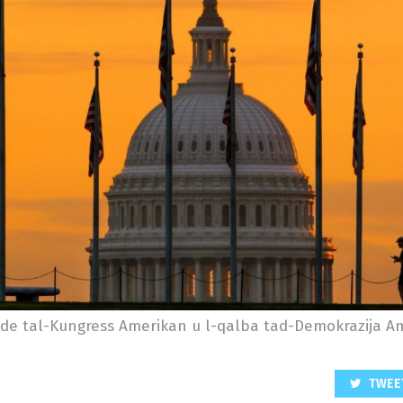
-sede tal-Kungress Amerikan u l-qalba tad-Demokrazija 
TWEE