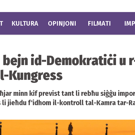
T
KULTURA
OPINJONI
FILMATI
IMP
 bejn id-Demokratiċi u 
al-Kungress
ħjar minn kif previst tant li rebħu siġġu impor
li jieħdu f'idhom il-kontroll tal-Kamra tar-