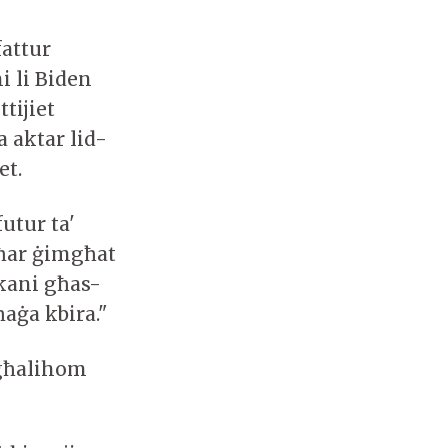
fattur
i li Biden
ttijiet
a aktar lid-
et.
futur ta'
ħħar ġimgħat
kani għas-
ħaġa kbira."
 għalihom