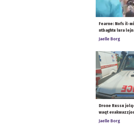
Fearne: Nofs il-mi
ntbagħtu lura lej
Jaelle Borg
Drone Russu jolq
waqt evakwazzjoni
Jaelle Borg