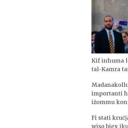
Kif inhuma l-
tal-Kamra ta
Madanakollu,
importanti ħ
iżommu kontr
Fi stati kruċ
wisq biex ik