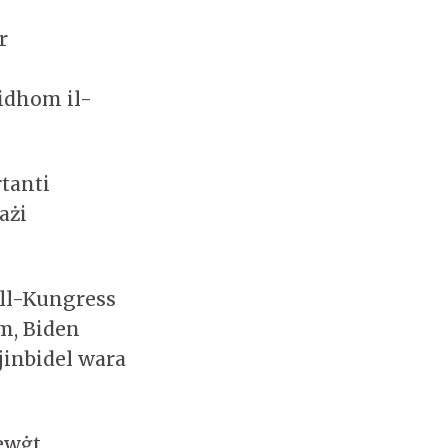
r
idhom il-
rtanti
ażi
all-Kungress
m, Biden
 jinbidel wara
żewġt