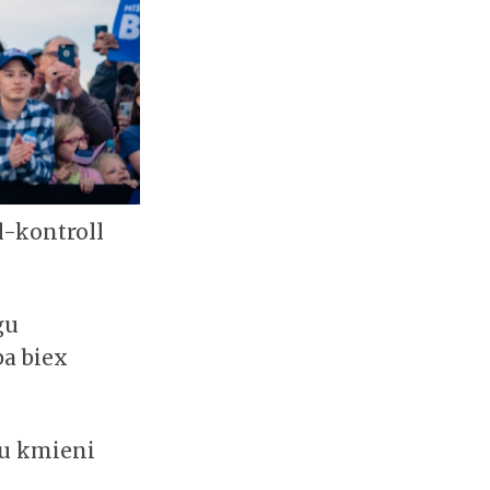
 l-kontroll
ġu
ba biex
du kmieni