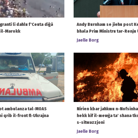
granti li daħlu f'Ceuta diġà
Andy Burnham se jieħu post K
n il-Marokk
bħala Prim Ministru tar-Renju 
Jaelle Borg
ot ambulanza tal-MOAS
Nirien kbar jaħkmu n-Nofsinh
 qrib il-front fl-Ukrajna
hekk kif il-mewġa ta' sħana tk
s-sitwazzjoni
Jaelle Borg