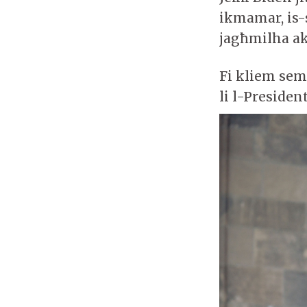
ikmamar, is-s
jagħmilha akt
Fi kliem semp
li l-Presiden