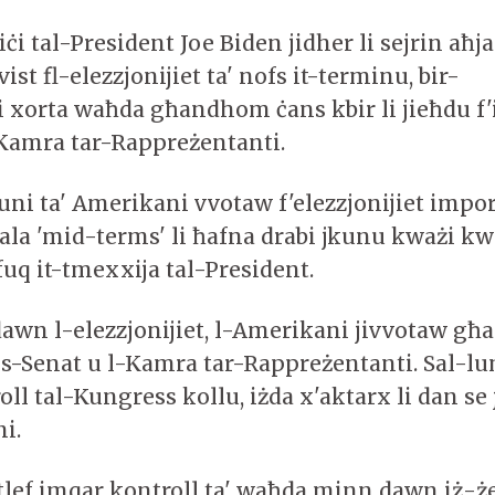
i tal-President Joe Biden jidher li sejrin aħja
ist fl-elezzjonijiet ta' nofs it-terminu, bir-
 xorta waħda għandhom ċans kbir li jieħdu f'
-Kamra tar-Rappreżentanti.
juni ta' Amerikani vvotaw f'elezzjonijiet impo
la 'mid-terms' li ħafna drabi jkunu kważi kw
uq it-tmexxija tal-President.
dawn l-elezzjonijiet, l-Amerikani jivvotaw għ
Senat u l-Kamra tar-Rappreżentanti. Sal-lu
oll tal-Kungress kollu, iżda x'aktarx li dan se
ni.
itlef imqar kontroll ta' waħda minn dawn iż-