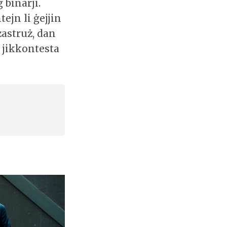
 binarji.
tejn li ġejjin
żastruż, dan
' jikkontesta
.