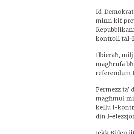
Id-Demokratiċ
minn kif prev
Repubblikani
kontroll tal
Ilbieraħ, mil
magħrufa bħa
referendum f
Permezz ta' 
magħmul mis-
kellu l-kontr
din l-elezzjo
Jekk Biden j