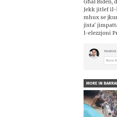
Għal Biden, 
Jekk jitlef i
mhux se jkunu
jista' jimpat
l-elezzjoni P
Yendrick 
More fr
MORE IN BARRA