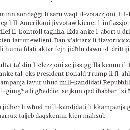
nn sondaġġi li saru waqt il-votazzjoni, li l-
reġ lill-Amerikani jivvotaw kienet l-inflazzjon
tilef il-kontroll tagħha. Iżda anke l-abort u dri
kien fattur ewlieni. Dan x'aktarx li ffavorixxx
i huma fdati aktar fejn jidħlu dawn id-drittiji
ultat ta' din l-elezzjoni se jissiġġilla kemm il-
nke tal-eks President Donald Trump li fl-a
kampanja favur uħud mill-kandidati Repubbli
i l-ġimgħa li għaddiet se jkun qed iħabbar "xi 
jidher li wħud mill-kandidati li kkampanja
arrux tajjeb daqskemm kien maħsub.