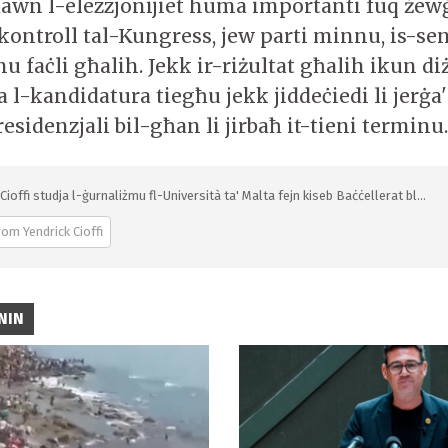
dawn l-elezzjonijiet huma importanti fuq żewġ
l-kontroll tal-Kungress, jew parti minnu, is-sen
 faċli għalih. Jekk ir-riżultat għalih ikun di
ta l-kandidatura tiegħu jekk jiddeċiedi li jerġa
residenzjali bil-għan li jirbaħ it-tieni terminu
Cioffi studja l-ġurnaliżmu fl-Università ta' Malta fejn kiseb Baċċellerat bl...
om Yendrick Cioffi
NIN