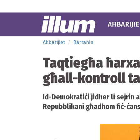
AĦBARIJIE
Aħbarijiet
Barranin
Taqtiegħa ħarxa
għall-kontroll t
Id-Demokratiċi jidher li sejrin a
Repubblikani għadhom fiċ-ċans 