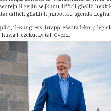
entejn li ġejjin se jkunu diffiċli għalih hekk 
ar diffiċli għalih li jimbotta l-aġenda tiegħu.
liċi, il-Kungress jirrappreżenta l-korp leġisl
t huwa l-eżekuttiv tal-Gvern.