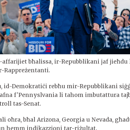
affarijiet bħalissa, ir-Repubblikani jaf jieħdu
r-Rappreżentanti.
 id-Demokratiċi rebħu mir-Repubblikani siġ
afna f'Pennyslvania li tahom imbutattura taj
oll tas-Senat.
jali oħra, bħal Arizona, Georgia u Nevada, għa
un hemm indikazzjoni tar-riżultat.