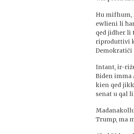
Hu mifhum, mi
ewlieni li ħa
qed jidher li 
riproduttivi 
Demokratiċi l
Intant, ir-riż
Biden imma a
kien qed jik
senat u qal l
Madanakollu 
Trump, ma m