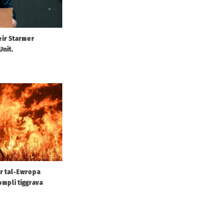
eir Starmer
Unit.
ar tal-Ewropa
ompli tiggrava