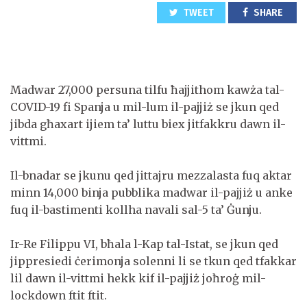
TWEET
SHARE
Madwar 27,000 persuna tilfu ħajjithom kawża tal-
COVID-19 fi Spanja u mil-lum il-pajjiż se jkun qed
jibda għaxart ijiem ta’ luttu biex jitfakkru dawn il-
vittmi.
Il-bnadar se jkunu qed jittajru mezzalasta fuq aktar
minn 14,000 binja pubblika madwar il-pajjiż u anke
fuq il-bastimenti kollha navali sal-5 ta’ Ġunju.
Ir-Re Filippu VI, bħala l-Kap tal-Istat, se jkun qed
jippresiedi ċerimonja solenni li se tkun qed tfakkar
lil dawn il-vittmi hekk kif il-pajjiż joħroġ mil-
lockdown ftit ftit.