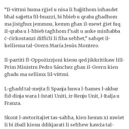
“Il-vittmi huma rġiel u nisa li ħajjithom inħasdet
bħal sajjetta fil-bnazzi, bi ħbieb u qraba għadhom
ma jistgħux jemmnu, kemm għax il-mewt ġiet fuq
il-qraba u l-ħbieb tagħhom f’salt u anke minħabba
ċ-ċirkostanzi diffiċli li fiha seħħet,” saħqet il-
kelliema tal-Gvern María Jesús Montero.
Il-partiti fl-Oppożizzjoni kienu qed jikkritikaw lill-
Prim Ministru Pedro Sánchez għax il-Gvern kien
għadu ma sellimx lil-vittmi.
L-għadd tal-mejta fi Spanja huwa l-ħames l-akbar
fid-dinja wara l-Istati Uniti, ir-Renju Unit, l-Italja u
Franza.
Skont l-awtoritajiet tas-saħħa, kien hemm xi mwiet
li bi żball kienu ddikjarati li seħħew kawża tal-