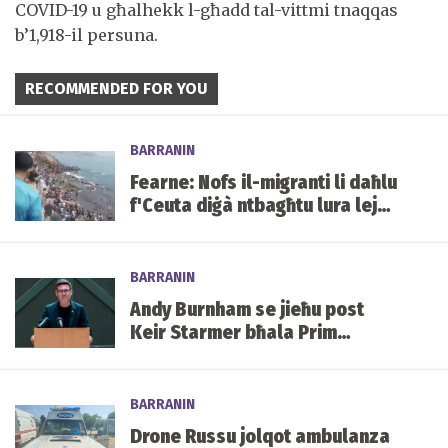
COVID-19 u għalhekk l-għadd tal-vittmi tnaqqas
b’1,918-il persuna.
RECOMMENDED FOR YOU
BARRANIN
Fearne: Nofs il-migranti li daħlu
f'Ceuta diġà ntbagħtu lura lejn
il-Marokk
BARRANIN
Andy Burnham se jieħu post
Keir Starmer bħala Prim
Ministru tar-Renju Unit.
BARRANIN
Drone Russu jolqot ambulanza