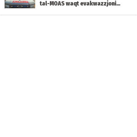
tal-MOAS waqt evakwazzjoni
qrib il-front fl-Ukrajna