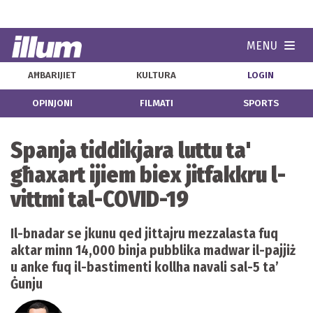
MENU
Navi
AĦBARIJIET
KULTURA
LOGIN
OPINJONI
FILMATI
SPORTS
Spanja tiddikjara luttu ta'
għaxart ijiem biex jitfakkru l-
vittmi tal-COVID-19
Il-bnadar se jkunu qed jittajru mezzalasta fuq
aktar minn 14,000 binja pubblika madwar il-pajjiż
u anke fuq il-bastimenti kollha navali sal-5 ta’
Ġunju