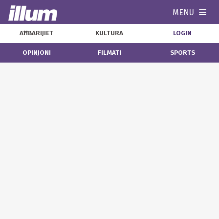
MENU
Navi
AĦBARIJIET
KULTURA
LOGIN
OPINJONI
FILMATI
SPORTS