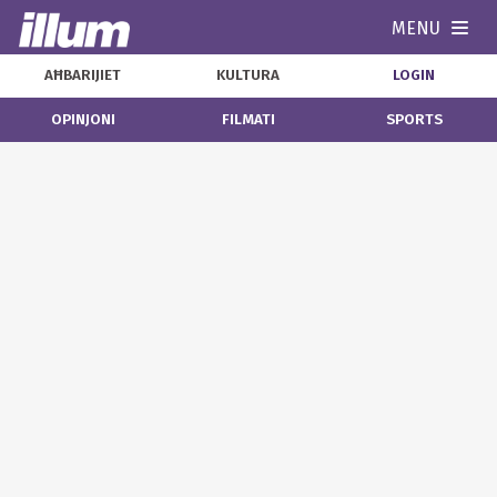
MENU
Navi
AĦBARIJIET
KULTURA
LOGIN
OPINJONI
FILMATI
SPORTS