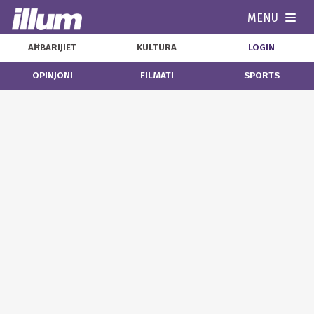
MENU
Navi
AĦBARIJIET
KULTURA
LOGIN
OPINJONI
FILMATI
SPORTS