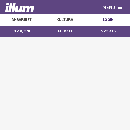
MENU
Navi
AĦBARIJIET
KULTURA
LOGIN
OPINJONI
FILMATI
SPORTS