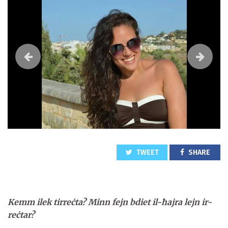
TWEET
SHARE
Kemm ilek tirreċta? Minn fejn bdiet il-ħajra lejn ir-
reċtar?