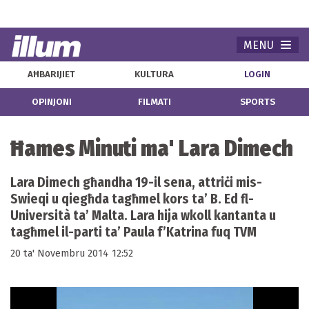
MENU
Navi
AĦBARIJIET
KULTURA
LOGIN
OPINJONI
FILMATI
SPORTS
Ħames Minuti ma' Lara Dimech
Lara Dimech għandha 19-il sena, attriċi mis-
Swieqi u qiegħda tagħmel kors ta’ B. Ed fl-
Università ta’ Malta. Lara hija wkoll kantanta u
tagħmel il-parti ta’ Paula f’Katrina fuq TVM
20 ta' Novembru 2014 12:52