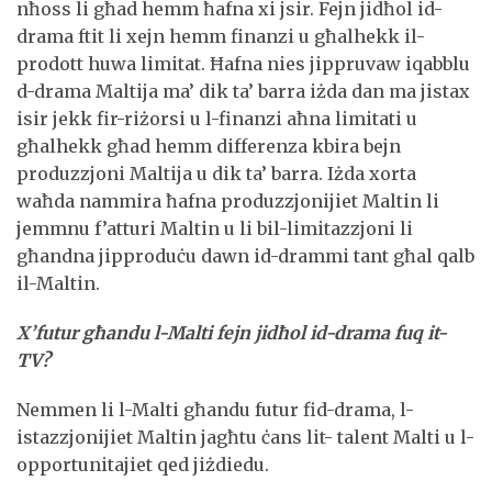
nħoss li għad hemm ħafna xi jsir. Fejn jidħol id-
drama ftit li xejn hemm finanzi u għalhekk il-
prodott huwa limitat. Ħafna nies jippruvaw iqabblu
d-drama Maltija ma’ dik ta’ barra iżda dan ma jistax
isir jekk fir-riżorsi u l-finanzi aħna limitati u
għalhekk għad hemm differenza kbira bejn
produzzjoni Maltija u dik ta’ barra. Iżda xorta
waħda nammira ħafna produzzjonijiet Maltin li
jemmnu f’atturi Maltin u li bil-limitazzjoni li
għandna jipproduċu dawn id-drammi tant għal qalb
il-Maltin.
X’futur għandu l-Malti fejn jidħol id-drama fuq it-
TV?
Nemmen li l-Malti għandu futur fid-drama, l-
istazzjonijiet Maltin jagħtu ċans lit- talent Malti u l-
opportunitajiet qed jiżdiedu.