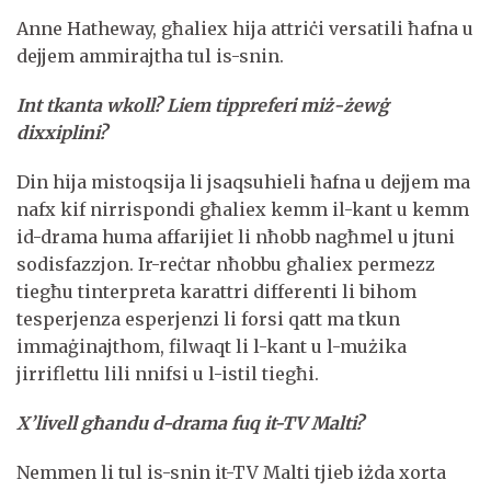
Anne Hatheway, għaliex hija attriċi versatili ħafna u
dejjem ammirajtha tul is-snin.
Int tkanta wkoll? Liem tippreferi miż-żewġ
dixxiplini?
Din hija mistoqsija li jsaqsuhieli ħafna u dejjem ma
nafx kif nirrispondi għaliex kemm il-kant u kemm
id-drama huma affarijiet li nħobb nagħmel u jtuni
sodisfazzjon. Ir-reċtar nħobbu għaliex permezz
tiegħu tinterpreta karattri differenti li bihom
tesperjenza esperjenzi li forsi qatt ma tkun
immaġinajthom, filwaqt li l-kant u l-mużika
jirriflettu lili nnifsi u l-istil tiegħi.
X’livell għandu d-drama fuq it-TV Malti?
Nemmen li tul is-snin it-TV Malti tjieb iżda xorta