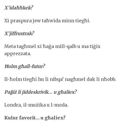
X’idaħħkek?
Xi praspura jew taħwida minn tiegħi.
X’jiffrustrak?
Meta tagħmel xi ħaġa mill-qalb u ma tiġix
apprezzata.
Ħolm għall-futur?
Il-ħolm tiegħi hu li nibqa’ nagħmel dak li nħobb.
Pajjiż li jiddeskrivik… u għaliex?
Londra, il-mużika u l-moda.
Kulur favorit… u għaliex?