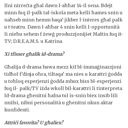
Ilni nirreċta għal dawn l-aħħar 14-il sena. Bdejt
minn fuq il-palk tal-iskola meta kelli ħames snin u
naħseb minn hemm baqa’ jikber l-interes għal palk
u t-teatru. Dawn l-aħħar 4 snin kelli l-opportunità
li nieħu sehem f żewġ produzzjonijiet Maltin fuq it-
TV; D.R.E.A.M.S. u Katrina.
Xi tfisser għalik id-drama?
Għalija d-drama huwa mezz kif bl-immaġinazzjoni
tidħol f’dinja oħra, tiltaqa’ ma nies u karattri ġodda
u toħloq esperjenzi ġodda mhux biss bl-esperjenzi
fuq il- palk/TV iżda wkoll bil-karattri li tinterpreta.
Id-drama għenitni ħafna tul is-snin biex insib lili
nnifsi, nibni personalità u għenitni nkun aktar
kunfidenti.
Attriċi favorita? U għaliex?