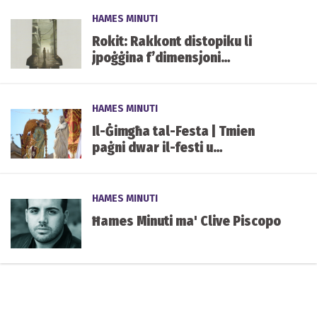
HAMES MINUTI
Rokit: Rakkont distopiku li
jpoġġina f’dimensjoni
alternattiva ta’ spazju u ħin
HAMES MINUTI
Il-Ġimgħa tal-Festa | Tmien
paġni dwar il-festi u
tradizzjonijiet marbutin
magħhom
HAMES MINUTI
Ħames Minuti ma' Clive Piscopo