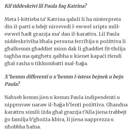
Kif tiddeskrivi lil Paula fuq Katrina?
Meta l-kittieba ta’ Katrina qaluli li ha ninterpreta
din il-parti u bdejt nirrevedi l-ewwel sripts mill-
ewwel ħadt grazzja ma’ dan il-karattru. Lil Paula
niddeskriviha bħala persuna ferriħija u pożittiva li
għalkemm għaddiet minn dak li għaddiet fit-tfulija
tagħha ma qatgħetx qalbha u kienet kapaċi tfendi
għal rasha u tikkumbatti mal-ħajja.
X’hemm differenti u x’hemm l-istess bejnek u bejn
Paula?
Naħseb kemm jien u kemm Paula indipendenti u
nippruvaw naraw il-ħajja b’lenti pożittiva. Għandna
karattru simili iżda għal grazzja t’Alla jiena trabbejt
ġo familja b’għożża kbira, li jiena napprezza u
nħobbha ħafna.