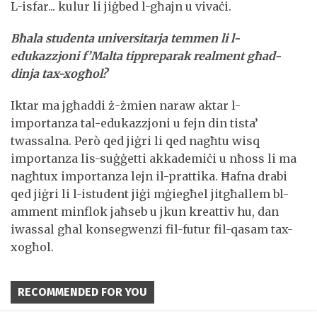
L-isfar... kulur li jiġbed l-għajn u vivaċi.
Bħala studenta universitarja temmen li l-
edukazzjoni f’Malta tippreparak realment għad-
dinja tax-xogħol?
Iktar ma jgħaddi ż-żmien naraw aktar l-
importanza tal-edukazzjoni u fejn din tista’
twassalna. Però qed jiġri li qed nagħtu wisq
importanza lis-suġġetti akkademiċi u nħoss li ma
nagħtux importanza lejn il-prattika. Ħafna drabi
qed jiġri li l-istudent jiġi mġiegħel jitgħallem bl-
amment minflok jaħseb u jkun kreattiv hu, dan
iwassal għal konsegwenzi fil-futur fil-qasam tax-
xogħol.
RECOMMENDED FOR YOU