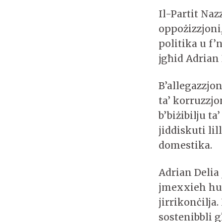
Il-Partit Naz
oppożizzjoni,
politika u f’
jgħid Adrian
B’allegazzjon
ta’ korruzzjo
b’biżibilju t
jiddiskuti li
domestika.
Adrian Delia 
jmexxieh hu h
jirrikonċilja
sostenibbli g