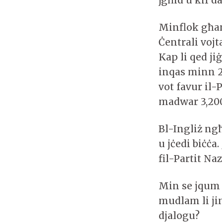
Minflok għan
Ċentrali voj
Kap li qed ji
inqas minn 2
vot favur il-
madwar 3,200
Bl-Ingliż ngħ
u jċedi biċċa
fil-Partit Na
Min se jqum u
mudlam li jin
djalogu?