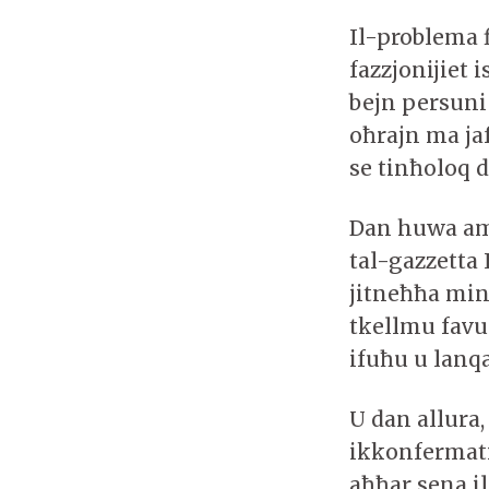
Il-problema f
fazzjonijiet
bejn persuni 
oħrajn ma ja
se tinħoloq d
Dan huwa ambj
tal-gazzetta 
jitneħħa minn
tkellmu favur
ifuħu u lanqa
U dan allura,
ikkonfermati
aħħar sena i