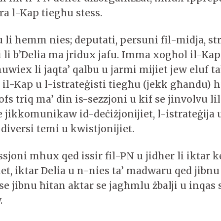
 l-Kap tiegħu stess.
li hemm nies; deputati, persuni fil-midja, str
i li b’Delia ma jridux jafu. Imma xogħol il-Kap
ex li jaqta’ qalbu u jarmi mijiet jew eluf ta’
il-Kap u l-istrateġisti tiegħu (jekk għandu) 
ofs triq ma’ din is-sezzjoni u kif se jinvolvu li
e jikkomunikaw id-deċiżjonijiet, l-istrateġija u 
iversi temi u kwistjonijiet.
ssjoni mhux qed issir fil-PN u jidher li iktar
et, iktar Delia u n-nies ta’ madwaru qed jibnu
e jibnu ħitan aktar se jagħmlu żbalji u inqas 
.