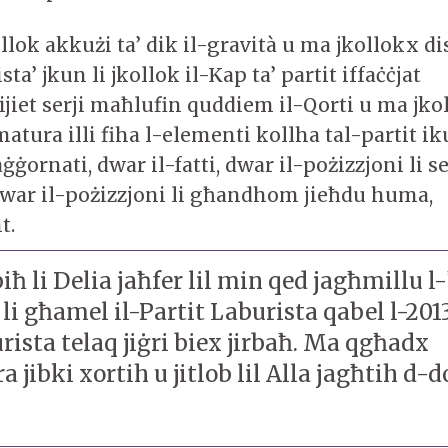
llok akkużi ta’ dik il-gravità u ma jkollokx d
ista’ jkun li jkollok il-Kap ta’ partit iffaċċjat
nijiet serji maħlufin quddiem il-Qorti u ma jk
atura illi fiha l-elementi kollha tal-partit i
ġġornati, dwar il-fatti, dwar il-pożizzjoni li s
 dwar il-pożizzjoni li għandhom jieħdu huma,
t.
iħ li Delia jaħfer lil min qed jagħmillu l
 li għamel il-Partit Laburista qabel l-201
rista telaq jiġri biex jirbaħ. Ma qgħadx
a jibki xortih u jitlob lil Alla jagħtih d-d