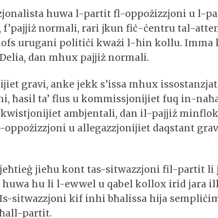
zjonalista huwa l-partit fl-oppożizzjoni u l-par
 f’pajjiż normali, rari jkun fiċ-ċentru tal-atte
nofs urugani politiċi kważi l-ħin kollu. Imma 
 Delia, dan mhux pajjiż normali.
ijiet gravi, anke jekk s’issa mhux issostanzjati
ni, ħasil ta’ flus u kommissjonijiet fuq in-naħ
a’ kwistjonijiet ambjentali, dan il-pajjiż minflo
ll-oppożizzjoni u allegazzjonijiet daqstant grav
jeħtieġ jieħu kont tas-sitwazzjoni fil-partit li
uwa hu li l-ewwel u qabel kollox irid jara ill
. Is-sitwazzjoni kif inhi bħalissa hija sempli
ħall-partit.