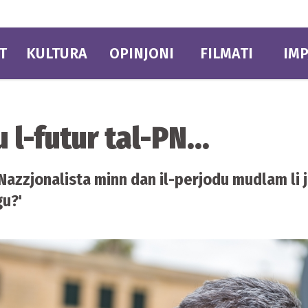
T
KULTURA
OPINJONI
FILMATI
IMP
u l-futur tal-PN...
t Nazzjonalista minn dan il-perjodu mudlam li j
gu?'