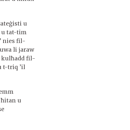
ateġisti u
 u tat-tim
 nies fil-
huwa li jaraw
l kulħadd fil-
t-triq ’il
 kemm
 ħitan u
se