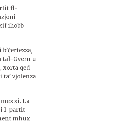
tit fl-
nzjoni
kif iħobb
 b’ċertezza,
a tal-Gvern u
k, xorta qed
i ta’ vjolenza
 jmexxi. La
i l-partit
ċiment mhux