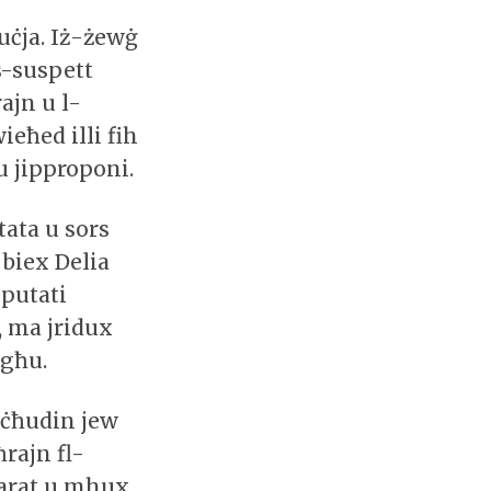
duċja. Iż-żewġ
s-suspett
ajn u l-
eħed illi fih
u jipproponi.
tata u sors
 biex Delia
eputati
, ma jridux
egħu.
miċħudin jew
rajn fl-
parat u mhux