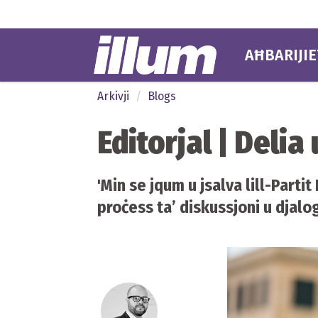
AĦBARIJIE
Arkivji
Blogs
Editorjal | Delia 
'Min se jqum u jsalva lill-Parti
proċess ta’ diskussjoni u djalo