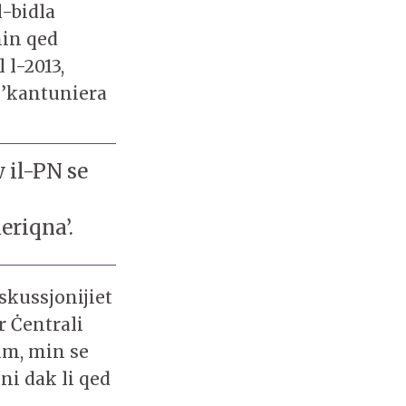
l-bidla
min qed
 l-2013,
 f’kantuniera
w il-PN se
eriqna’.
skussjonijiet
r Ċentrali
um, min se
tni dak li qed