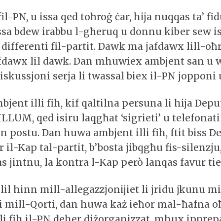
il-PN, u issa qed toħroġ ċar, hija nuqqas ta’ fi
 issa bdew irabbu l-għeruq u donnu kiber sew i
differenti fil-partit. Dawk ma jafdawx lill-oħr
fdawx lil dawk. Dan mhuwiex ambjent san u wi
iskussjoni serja li twassal biex il-PN jopponi 
ent illi fih, kif qaltilna persuna li hija Depu
ILLUM, qed isiru laqgħat ‘sigrieti’ u telefonati
 postu. Dan huwa ambjent illi fih, ftit biss D
 il-Kap tal-partit, b’bosta jibqgħu fis-silenzju
s jintnu, la kontra l-Kap però lanqas favur ti
 lil hinn mill-allegazzjonijiet li jridu jkunu 
 mill-Qorti, dan huwa każ ieħor mal-ħafna oħ
lli fih il-PN deher diżorganizzat, mhux ippre