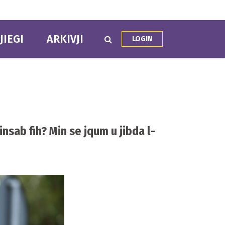
JIEGI
ARKIVJI
LOGIN
insab fih? Min se jqum u jibda l-