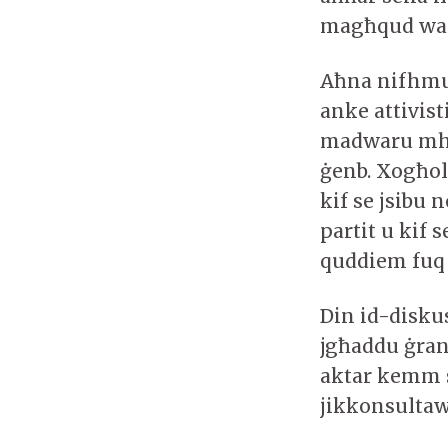
magħqud wara
Aħna nifhmu 
anke attivist
madwaru mhuwi
ġenb. Xogħol 
kif se jsibu n
partit u kif s
quddiem fuq d
Din id-disku
jgħaddu ġran
aktar kemm s
jikkonsultaw