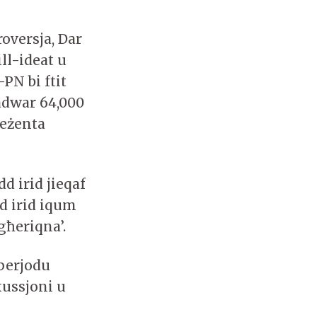
oversja, Dar
ll-ideat u
-PN bi ftit
madwar 64,000
reżenta
dd irid jieqaf
dd irid iqum
għeriqna’.
-perjodu
kussjoni u