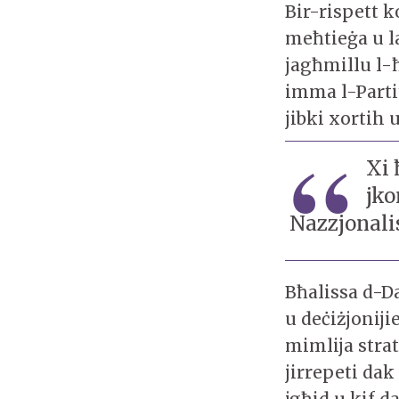
Bir-rispett k
meħtieġa u la
jagħmillu l-ħ
imma l-Partit
jibki xortih 
Xi 
jko
Nazzjonalis
Bħalissa d-Da
u deċiżjoniji
mimlija stra
jirrepeti dak
jgħid u kif d