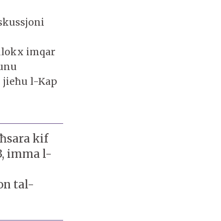
iskussjoni
ollokx imqar
kunu
e jieħu l-Kap
-ħsara kif
3, imma l-
on tal-