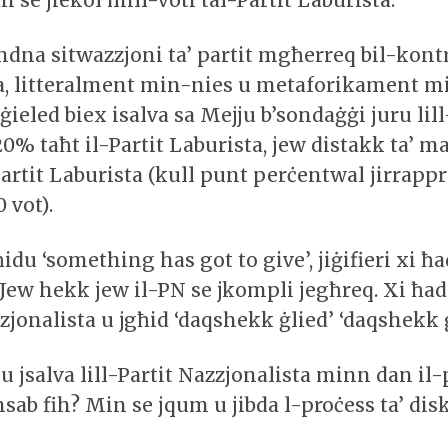
dna sitwazzjoni ta’ partit mgħerreq bil-kontr
ta, litteralment min-nies u metaforikament mi
ġġieled biex isalva sa Mejju b’sondaġġi juru lill
0% taħt il-Partit Laburista, jew distakk ta’ 
Partit Laburista (kull punt perċentwal jirrapp
 vot).
idu ‘something has got to give’, jiġifieri xi ħa
. Jew hekk jew il-PN se jkompli jegħreq. Xi ħa
zzjonalista u jgħid ‘daqshekk ġlied’ ‘daqshekk 
 jsalva lill-Partit Nazzjonalista minn dan il
sab fih? Min se jqum u jibda l-proċess ta’ dis