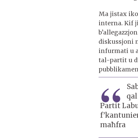
Ma jistax iko
interna. Kif j
b’allegazzjo
diskussjoni m
infurmati u a
tal-partit u
pubblikamen
Sab
qal
Partit Labu
f’kantunier
maħfra