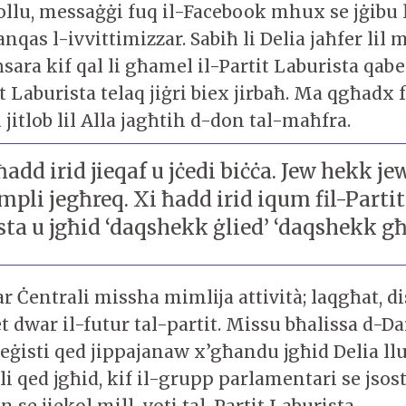
ollu, messaġġi fuq il-Facebook mhux se jġibu 
nqas l-ivvittimizzar. Sabiħ li Delia jaħfer lil 
sara kif qal li għamel il-Partit Laburista qabel
 Laburista telaq jiġri biex jirbaħ. Ma qgħadx
u jitlob lil Alla jagħtih d-don tal-maħfra.
ħadd irid jieqaf u jċedi biċċa. Jew hekk je
mpli jegħreq. Xi ħadd irid iqum fil-Partit
ta u jgħid ‘daqshekk ġlied’ ‘daqshekk għ
r Ċentrali missha mimlija attività; laqgħat, di
et dwar il-futur tal-partit. Missu bħalissa d-Da
teġisti qed jippajanaw x’għandu jgħid Delia ll
 li qed jgħid, kif il-grupp parlamentari se jsos
an se jiekol mill-voti tal-Partit Laburista.