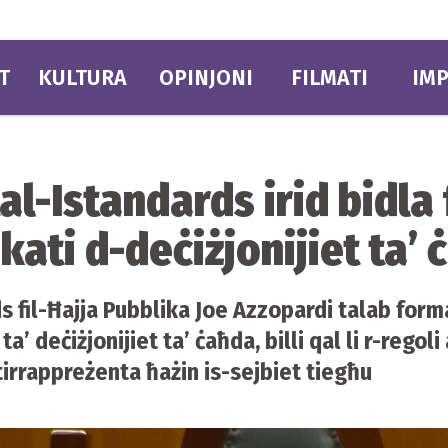
T
KULTURA
OPINJONI
FILMATI
IMP
al-Istandards irid bidla
kati d-deċiżjonijiet ta’
s fil-Ħajja Pubblika Joe Azzopardi talab form
’ deċiżjonijiet ta’ ċaħda, billi qal li r-regol
 tirrappreżenta ħażin is-sejbiet tiegħu