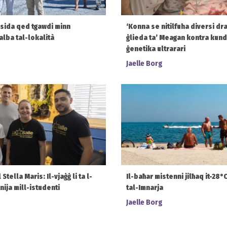
msida qed tgawdi minn
‘Konna se nitilfuha diversi drabi
alba tal-lokalità
ġlieda ta’ Meagan kontra kund
ġenetika ultrarari
Jaelle Borg
tella Maris: Il-vjaġġ li ta l-
Il-baħar mistenni jilħaq it-28
bnija mill-istudenti
tal-Imnarja
Jaelle Borg