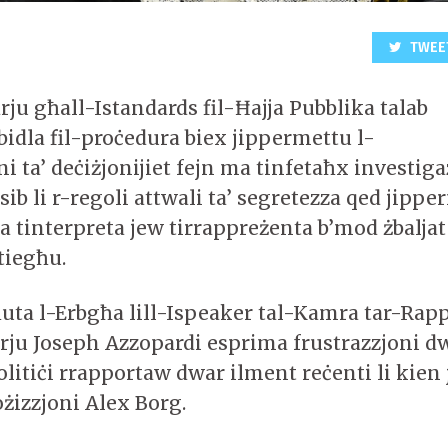
TWEE
ju għall-Istandards fil-Ħajja Pubblika talab
idla fil-proċedura biex jippermettu l-
i ta’ deċiżjonijiet fejn ma tinfetaħx investiga
ib li r-regoli attwali ta’ segretezza qed jipper
a tinterpreta jew tirrappreżenta b’mod żbaljat
 tiegħu.
ħuta l-Erbgħa lill-Ispeaker tal-Kamra tar-Rap
ju Joseph Azzopardi esprima frustrazzjoni dw
litiċi rrapportaw dwar ilment reċenti li kien j
żizzjoni Alex Borg.