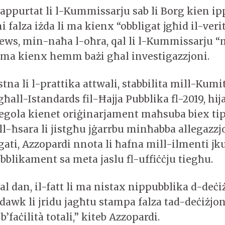
appurtat li l-Kummissarju sab li Borg kien i
 falza iżda li ma kienx “obbligat jgħid il-veri
News, min-naħa l-oħra, qal li l-Kummissarju “
i ma kienx hemm bażi għal investigazzjoni.
tna li l-prattika attwali, stabbilita mill-Kumi
all-Istandards fil-Ħajja Pubblika fl-2019, hij
-regola kienet oriġinarjament maħsuba biex ti
l-ħsara li jistgħu jġarrbu minħabba allegazzjo
gati, Azzopardi nnota li ħafna mill-ilmenti j
blikament sa meta jaslu fl-uffiċċju tiegħu.
ħal dan, il-fatt li ma nistax nippubblika d-deċi
li dawk li jridu jagħtu stampa falza tad-deċiżjo
’faċilità totali,” kiteb Azzopardi.