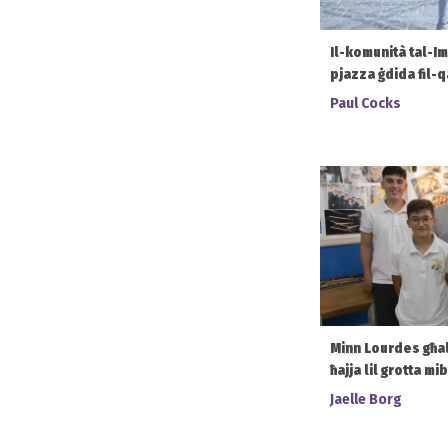
Il-komunità tal-I
pjazza ġdida fil-q
Paul Cocks
Minn Lourdes għal S
ħajja lil grotta mi
Jaelle Borg