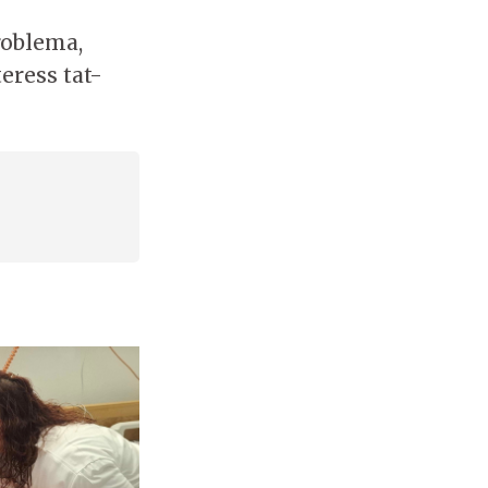
roblema,
eress tat-