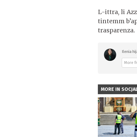
L-ittra, li A
tintemm b’app
trasparenza.
Ilenia hi
More f
MORE IN SOCJAL