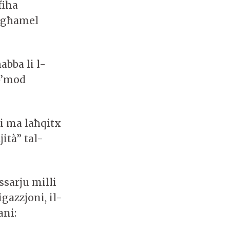
fiha
n għamel
bba li l-
b’mod
i ma laħqitx
jità” tal-
ssarju milli
igazzjoni, il-
ani: