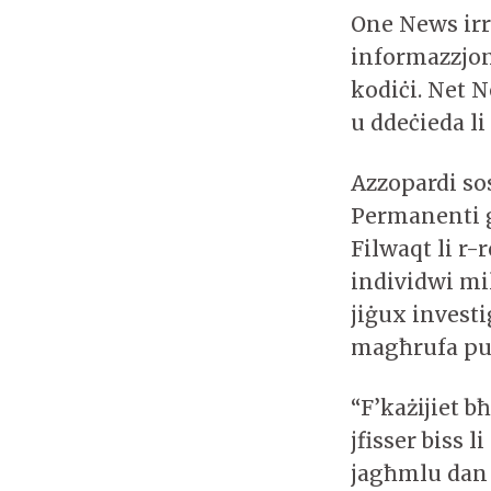
One News irr
informazzjoni
kodiċi. Net 
u ddeċieda l
Azzopardi sos
Permanenti għ
Filwaqt li r
individwi mil
jiġux investi
magħrufa pub
“F’każijiet b
jfisser biss 
jagħmlu dan b