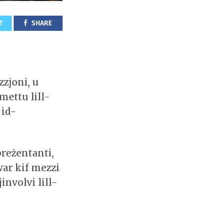
T
SHARE
zzjoni, u
mettu lill-
 id-
preżentanti,
ar kif mezzi
involvi lill-