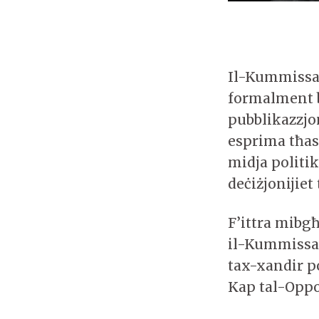
Il-Kummissar
formalment b
pubblikazzjon
esprima tħass
midja politik
deċiżjonijiet
F’ittra mibg
il-Kummissar
tax-xandir po
Kap tal-Oppo