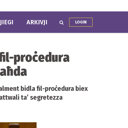
JIEGI
ARKIVJI
LOGIN
 fil-proċedura
 ċaħda
alment bidla fil-proċedura biex
i attwali ta’ segretezza