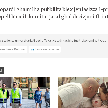
zzopardi għamilha pubblika biex jenfasizza l-p
ell biex il-kumitat jasal għal deċiżjoni fl-int
ja studenta universitarja li qed tiffoka l-istudji tagħha fuq l-ekonomija, il-po...
rom Ilenia Debono
Ilenia on Linkedin
I