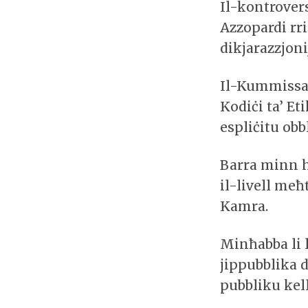
Il-kontrovers
Azzopardi rri
dikjarazzjoni
Il-Kummissar
Kodiċi ta’ E
espliċitu obb
Barra minn h
il-livell meħ
Kamra.
Minħabba li l
jippubblika d
pubbliku kell