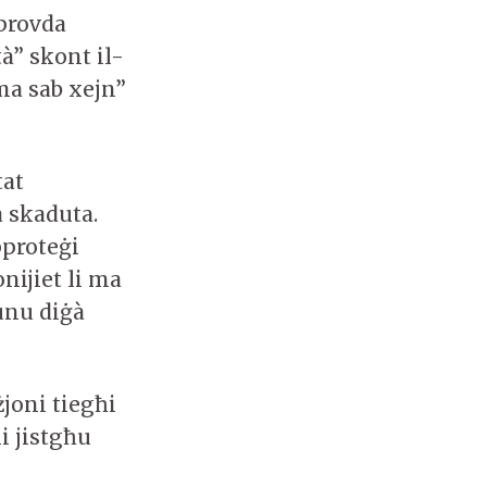
pprovda
tà” skont il-
ma sab xejn”
tat
a skaduta.
pproteġi
nijiet li ma
kunu diġà
żjoni tiegħi
ni jistgħu