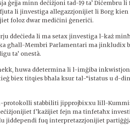
ja ġejja minn deċiżjoni tad-19 ta’ Diċembru li 
fjuta li jinvestiga allegazzjonijiet li Borg kie
jiet foloz dwar mediċini ġeneriċi.
ju ddeċieda li ma setax jinvestiga l-każ minħa
tika għall-Membri Parlamentari ma jinkludix 
ligu ta’ onestà.
ekk, huwa ddetermina li l-imġiba inkwistjon
tieġ biex titqies bħala ksur tal-“istatus u d-din
-protokolli stabbiliti jipprojbixxu lill-Kummi
eċiżjonijiet f’każijiet fejn ma tinfetaħx invest
u jiddependi fuq interpretazzjonijiet partiġġj