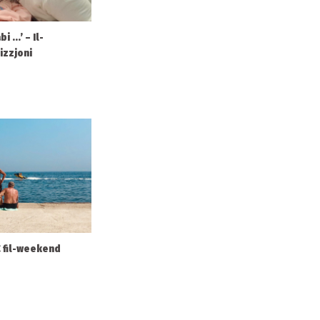
 ...’ – Il-
izzjoni
°C fil-weekend