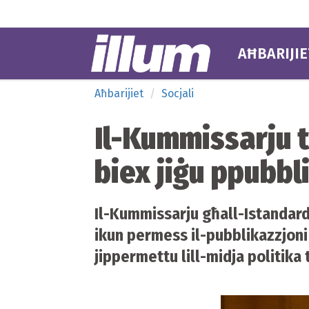
AĦBARIJIE
Aħbarijiet
Socjali
Il-Kummissarju t
biex jiġu ppubbli
Il-Kummissarju għall-Istandard
ikun permess il-pubblikazzjoni ta
jippermettu lill-midja politika