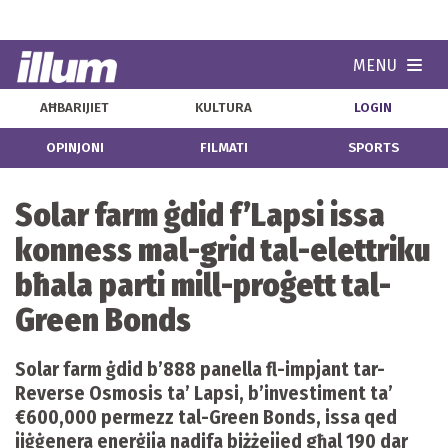
MENU
Navi
AĦBARIJIET
KULTURA
LOGIN
OPINJONI
FILMATI
SPORTS
Solar farm ġdid f’Lapsi issa
konness mal-grid tal-elettriku
bħala parti mill-proġett tal-
Green Bonds
Solar farm ġdid b’888 panella fl-impjant tar-
Reverse Osmosis ta’ Lapsi, b’investiment ta’
€600,000 permezz tal-Green Bonds, issa qed
jiġġenera enerġija nadifa biżżejjed għal 190 dar