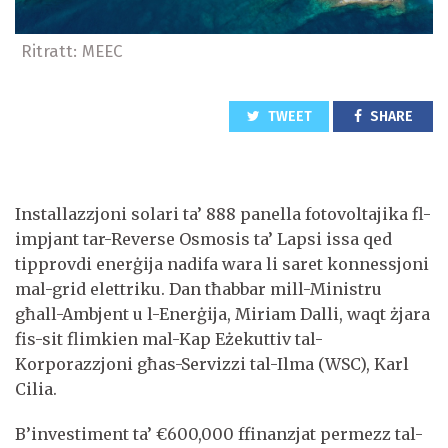
Ritratt: MEEC
TWEET
SHARE
Installazzjoni solari ta’ 888 panella fotovoltajika fl-
impjant tar-Reverse Osmosis ta’ Lapsi issa qed
tipprovdi enerġija nadifa wara li saret konnessjoni
mal-grid elettriku. Dan tħabbar mill-Ministru
għall-Ambjent u l-Enerġija, Miriam Dalli, waqt żjara
fis-sit flimkien mal-Kap Eżekuttiv tal-
Korporazzjoni għas-Servizzi tal-Ilma (WSC), Karl
Cilia.
B’investiment ta’ €600,000 ffinanzjat permezz tal-