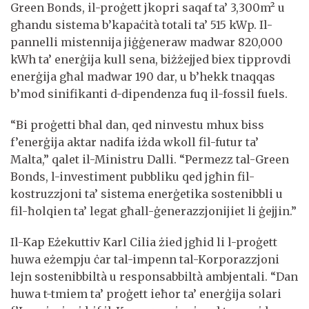
Green Bonds, il-proġett jkopri saqaf ta’ 3,300m² u
għandu sistema b’kapaċità totali ta’ 515 kWp. Il-
pannelli mistennija jiġġeneraw madwar 820,000
kWh ta’ enerġija kull sena, biżżejjed biex tipprovdi
enerġija għal madwar 190 dar, u b’hekk tnaqqas
b’mod sinifikanti d-dipendenza fuq il-fossil fuels.
“Bi proġetti bħal dan, qed ninvestu mhux biss
f’enerġija aktar nadifa iżda wkoll fil-futur ta’
Malta,” qalet il-Ministru Dalli. “Permezz tal-Green
Bonds, l-investiment pubbliku qed jgħin fil-
kostruzzjoni ta’ sistema enerġetika sostenibbli u
fil-ħolqien ta’ legat għall-ġenerazzjonijiet li ġejjin.”
Il-Kap Eżekuttiv Karl Cilia żied jgħid li l-proġett
huwa eżempju ċar tal-impenn tal-Korporazzjoni
lejn sostenibbiltà u responsabbiltà ambjentali. “Dan
huwa t-tmiem ta’ proġett ieħor ta’ enerġija solari