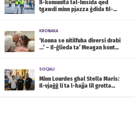
Il-komunità tal-Imsida qed
tgawdi minn pjazza ġdida fil-
qalba tal-lokalità
KRONAKA
‘Konna se nitilfuha diversi drabi
...’ – Il-ġlieda ta’ Meagan kontra
kundizzjoni ġenetika ultrarari
SOCJALI
Minn Lourdes għal Stella Maris:
Il-vjaġġ li ta l-ħajja lil grotta
mibnija mill-istudenti