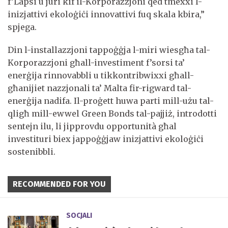
f’Lapsi u juri kif il-Korporazzjoni qed tmexxi l-
inizjattivi ekoloġiċi innovattivi fuq skala kbira,”
spjega.
Din l-installazzjoni tappoġġja l-miri wiesgħa tal-
Korporazzjoni għall-investiment f’sorsi ta’
enerġija rinnovabbli u tikkontribwixxi għall-
għanijiet nazzjonali ta’ Malta fir-rigward tal-
enerġija nadifa. Il-proġett huwa parti mill-użu tal-
qligħ mill-ewwel Green Bonds tal-pajjiż, introdotti
sentejn ilu, li jipprovdu opportunità għal
investituri biex jappoġġjaw inizjattivi ekoloġiċi
sostenibbli.
RECOMMENDED FOR YOU
SOCJALI