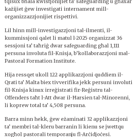
tqisux bħala kwistjonijiet ta’ safeguarding u għaxar
każijiet ġew investigati internament mill-
organizzazzjonijiet rispettivi.
Lil hinn mill-investigazzjoni tal-ilmenti, il-
kummissjoni qalet li matul l-2025 organizzat 36
sessjoni ta’ taħriġ dwar safeguarding għal 1,111
persuna involuta fil-Knisja, b’kollaborazzjoni mal-
Pastoral Formation Institute.
Hija ressqet ukoll 122 applikazzjoni quddiem il-
Qrati ta’ Malta biex tivverifika jekk persuni involuti
fil-Knisja kinux irreġistrati fir-Reġistru tal-
Offenders taħt l-Att dwar il-Ħarsien tal-Minorenni,
li koprew total ta’ 4,508 persuna.
Barra minn hekk, ġew eżaminati 32 applikazzjoni
ta’ membri tal-kleru barranin li kienu se jwettqu
xogħol pastorali temporanju fl-Arċidjoċesi.