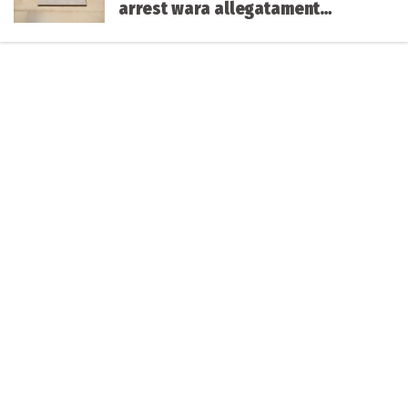
arrest wara allegatament
għamel ħsara lil karozza u
mutur fis-Swieqi