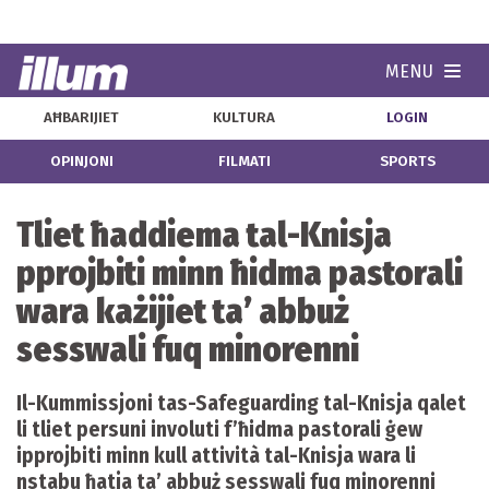
MENU
Navi
AĦBARIJIET
KULTURA
LOGIN
OPINJONI
FILMATI
SPORTS
Tliet ħaddiema tal-Knisja
pprojbiti minn ħidma pastorali
wara każijiet ta’ abbuż
sesswali fuq minorenni
Il-Kummissjoni tas-Safeguarding tal-Knisja qalet
li tliet persuni involuti f’ħidma pastorali ġew
ipprojbiti minn kull attività tal-Knisja wara li
nstabu ħatja ta’ abbuż sesswali fuq minorenni