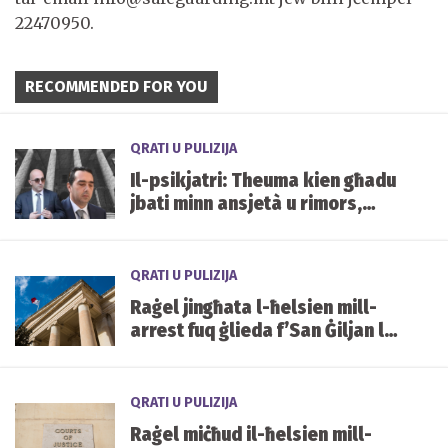
22470950.
RECOMMENDED FOR YOU
QRATI U PULIZIJA
Il-psikjatri: Theuma kien għadu
jbati minn ansjetà u rimors,
iżda kien mentalment kapaċi
jixhed
QRATI U PULIZIJA
Raġel jingħata l-ħelsien mill-
arrest fuq ġlieda f’San Ġiljan li
allegatament ikkawżat €9,500
f’ħsarat
QRATI U PULIZIJA
Raġel miċħud il-ħelsien mill-