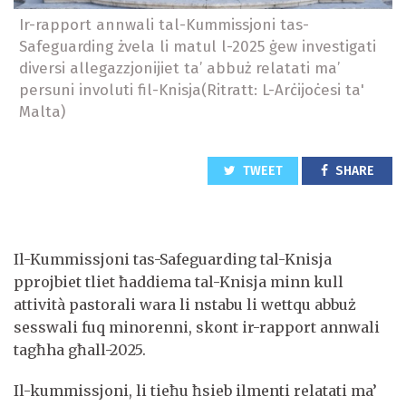
Ir-rapport annwali tal-Kummissjoni tas-
Safeguarding żvela li matul l-2025 ġew investigati
diversi allegazzjonijiet ta’ abbuż relatati ma’
persuni involuti fil-Knisja(Ritratt: L-Arċijoċesi ta'
Malta)
TWEET
SHARE
Il-Kummissjoni tas-Safeguarding tal-Knisja
pprojbiet tliet ħaddiema tal-Knisja minn kull
attività pastorali wara li nstabu li wettqu abbuż
sesswali fuq minorenni, skont ir-rapport annwali
tagħha għall-2025.
Il-kummissjoni, li tieħu ħsieb ilmenti relatati ma’