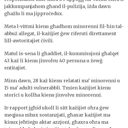
jakkumpanjahom għand il-pulizija, iżda dawn
għażlu li ma jipproċedux.
Meta l-vittmi kienu għadhom minorenni fil-ħin tal-
abbuż allegat, il-każijiet ġew riferuti direttament
lill-awtoritajiet ċivili.
Matul is-sena li għaddiet, il-kummissjoni għalqet
43 każ li kienu jinvolvu 40 persuna u żewġ
entitajiet.
Minn dawn, 28 każ kienu relatati ma’ minorenni u
15 ma’ adulti vulnerabbli. Tmien każijiet kienu
storici u kollha kienu jinvolvu minorenni.
Ir-rapport jgħid ukoll li sitt każijiet oħra ġew
meqjusa mhux sostanzjati, għaxar każijiet ma
kinux jeħtieġu aktar azzjoni, għaxra oħra ma