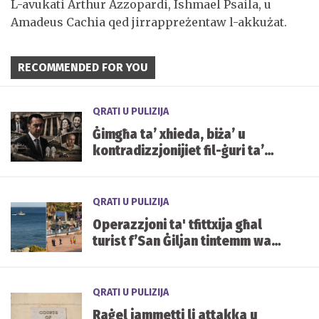
L-avukati Arthur Azzopardi, Ishmael Psaila, u
Amadeus Cachia qed jirrappreżentaw l-akkużat.
RECOMMENDED FOR YOU
QRATI U PULIZIJA
Ġimgħa ta’ xhieda, biża’ u
kontradizzjonijiet fil-ġuri ta’
Yorgen Fenech
QRATI U PULIZIJA
Operazzjoni ta' tfittxija għal
turist f’San Ġiljan tintemm wara
li nstab qawwi u sħiħ fil-viċin
QRATI U PULIZIJA
Raġel jammetti li attakka u