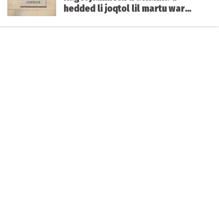
hedded li joqtol lil martu wara
li rrappurtatu