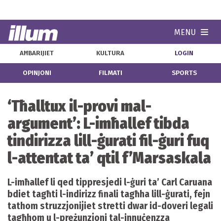
MENU
Navi
AĦBARIJIET
KULTURA
LOGIN
OPINJONI
FILMATI
SPORTS
‘Tħalltux il-provi mal-
argument’: L-imħallef tibda
tindirizza lill-ġurati fil-ġuri fuq
l-attentat ta’ qtil f’Marsaskala
L-imħallef li qed tippresjedi l-ġuri ta’ Carl Caruana
bdiet tagħti l-indirizz finali tagħha lill-ġurati, fejn
tathom struzzjonijiet stretti dwar id-doveri legali
tagħhom u l-preżunzjoni tal-innuċenzza