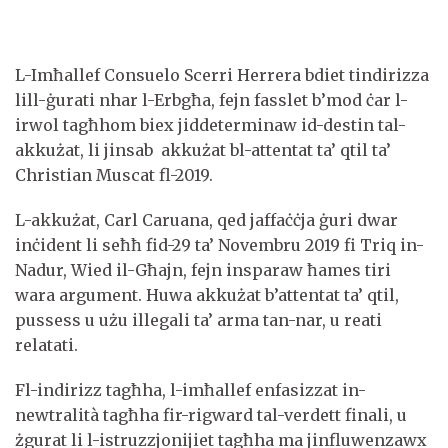
L-Imħallef Consuelo Scerri Herrera bdiet tindirizza
lill-ġurati nhar l-Erbgħa, fejn fasslet b’mod ċar l-
irwol tagħhom biex jiddeterminaw id-destin tal-
akkużat, li jinsab akkużat bl-attentat ta’ qtil ta’
Christian Muscat fl-2019.
L-akkużat, Carl Caruana, qed jaffaċċja ġuri dwar
inċident li seħħ fid-29 ta’ Novembru 2019 fi Triq in-
Nadur, Wied il-Għajn, fejn insparaw ħames tiri
wara argument. Huwa akkużat b’attentat ta’ qtil,
pussess u użu illegali ta’ arma tan-nar, u reati
relatati.
Fl-indirizz tagħha, l-imħallef enfasizzat in-
newtralità tagħha fir-rigward tal-verdett finali, u
żgurat li l-istruzzjonijiet tagħha ma jinfluwenzawx