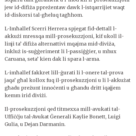
jew id-difiża ppreżentaw dawk l-istqarrijiet waqt
id-diskorsi tal-għeluq tagħhom.
L-Imħallef Scerri Herrera spjegat fid-dettall l-
akkużi mressqa mill-prosekuzzjoni, kif ukoll il-
linji ta’ difiża alternattivi mqajma mid-diviża,
inkluż is-suġġeriment li l-passiġġier, u mhux
Caruana, seta’ kien dak li spara l-arma.
L-imħallef fakkret lill-ġurati li l-onere tal-prova
jaqa’ għal kollox fuq il-prosekuzzjoni u li l-akkużat
għadu preżunt innoċenti u għandu dritt iqajjem
kemm irid diviżi.
Il-prosekuzzjoni qed titmexxa mill-avukati tal-
Uffiċċju tal-Avukat Ġenerali Kaylie Bonett, Luigi
Gulia, u Dejan Darmanin.