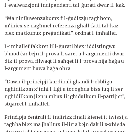
l-evalwazzjoni indipendenti tal-ġurati dwar il-każ.
“Ma ninfluwenzakomx fil-ġudizzju tagħhom,
m’iniex se nagħmel referenza għall-fatti tal-każ
biex ma tkunux preġudikati”, ordnat l-imħallef.
L-imħallef fakkret lill-ġurati biex jiddistingwu
b’mod ċar bejn il-prova li saret u l-argumenti dwar
dik il-prova, filwaqt li saħqet li l-prova hija ħaġa u
l-argument huwa ħaġa oħra.
“Dawn il-prinċipji kardinali għandi l-obbligu
ngħidilkom x’inhi l-liġi u toqogħdu biss fuq li ser
ngħidilkom jien u mhux li jgħidulkom il-partijiet”,
stqarret l-imħallef.
Prinċipju ċentrali fl-indirizz finali kienet it-twissija
tagħha biex ma jħalltux il-linja bejn dak li x-xhieda
stqarru taħt ġurament u l-mod kif il-prosekuzzjoni