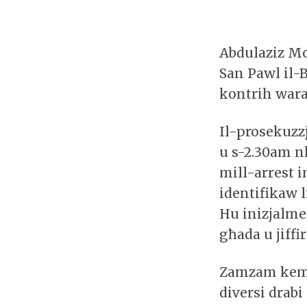
Abdulaziz Mo
San Pawl il-
kontrih wara 
Il-prosekuzz
u s-2.30am nh
mill-arrest i
identifikaw 
Hu inizjalmen
għada u jiffi
Zamzam kemm-i
diversi drabi