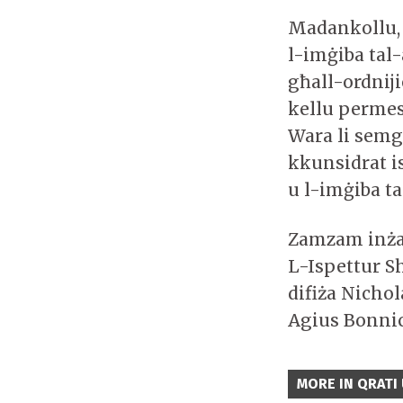
Madankollu, 
l-imġiba tal-
għall-ordniji
kellu permess
Wara li semgħ
kkunsidrat is
u l-imġiba ta
Zamzam inża
L-Ispettur S
difiża Nicho
Agius Bonnic
MORE IN QRATI 