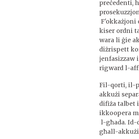
preċedenti, h
prosekuzzjoni
F'okkażjoni 
kiser ordni t
wara li ġie 
diżrispett k
jenfasizzaw 
rigward l-aff
Fil-qorti, il
akkużi separa
difiża talbet
ikkoopera mal
l-għada. Id-
għall-akkużi