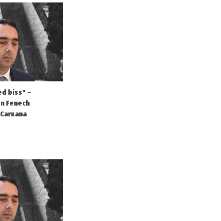
d biss" –
gen Fenech
 Caruana