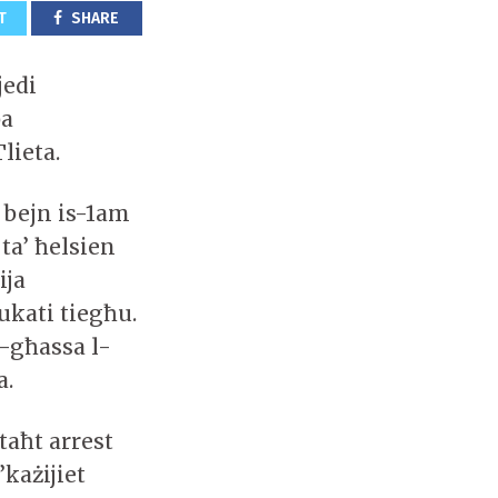
T
SHARE
jedi
ba
Tlieta.
 bejn is-1am
 ta’ ħelsien
ija
ukati tiegħu.
l-għassa l-
a.
taħt arrest
’każijiet