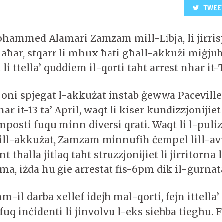
TWEE
hammed Alamari Zamzam mill-Libja, li jirris
Baħar, stqarr li mhux ħati għall-akkużi miġju
li ttella’ quddiem il-qorti taħt arrest nhar it-
joni spjegat l-akkużat instab ġewwa Paceville
ar it-13 ta’ April, waqt li kiser kundizzjonijiet
mposti fuqu minn diversi qrati. Waqt li l-puliz
lill-akkużat, Zamzam minnufih ċempel lill-av
t tħalla jitlaq taħt struzzjonijiet li jirritorna 
rma, iżda hu ġie arrestat fis-6pm dik il-ġurnat
l darba xellef idejh mal-qorti, fejn ittella’ 
 fuq inċidenti li jinvolvu l-eks sieħba tiegħu. F