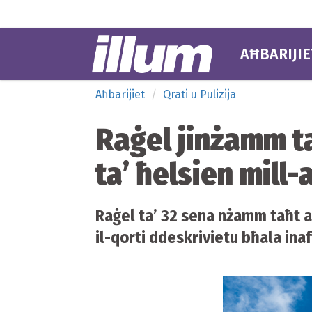
AĦBARIJIE
Aħbarijiet
Qrati u Pulizija
Raġel jinżamm ta
ta’ ħelsien mill-
Raġel ta’ 32 sena nżamm taħt arr
il-qorti ddeskrivietu bħala inaf