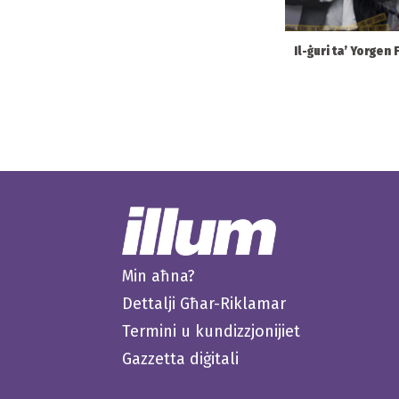
Il-ġuri ta’ Yorgen 
Min aħna?
Dettalji Għar-Riklamar
Termini u kundizzjonijiet
Gazzetta diġitali