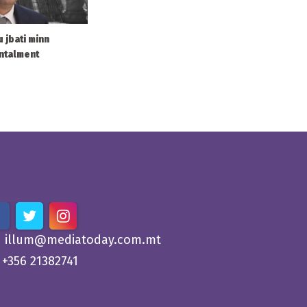
u jbati minn
entalment
illum@mediatoday.com.mt
+356 21382741