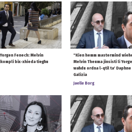
’ Yorgen Fenech: Melvin
"Kien hemm mastermind wieħe
kompli bix-xhieda tiegħu
Melvin Theuma jinsisti li Yor
waħdu ordna l-qtil ta' Daphne
Galizia
Jaelle Borg