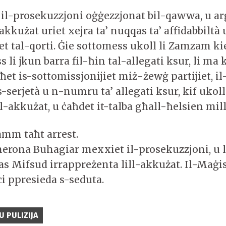
il-prosekuzzjoni oġġezzjonat bil-qawwa, u a
akkużat uriet xejra ta’ nuqqas ta’ affidabbiltà 
et tal-qorti. Ġie sottomess ukoll li Zamzam ki
 li jkun barra fil-ħin tal-allegati ksur, li ma 
et is-sottomissjonijiet miż-żewġ partijiet, il
-serjetà u n-numru ta’ allegati ksur, kif ukoll
l-akkużat, u ċaħdet it-talba għall-ħelsien mill
mm taħt arrest.
herona Buhagiar mexxiet il-prosekuzzjoni, u 
las Mifsud irrappreżenta lill-akkużat. Il-Maġi
i ppresieda s-seduta.
U PULIZIJA