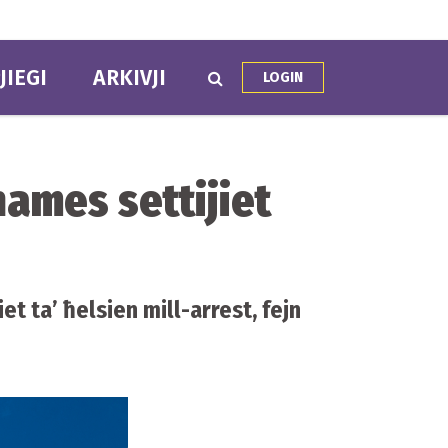
JIEGI
ARKIVJI
LOGIN
ħames settijiet
et ta’ ħelsien mill-arrest, fejn