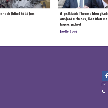
Fenech jidħol fit-32 jum
Il-psikjatri: Theuma kien għad
ansjetà u rimors, iżda kien m
kapaċi jixhed
Jaelle Borg