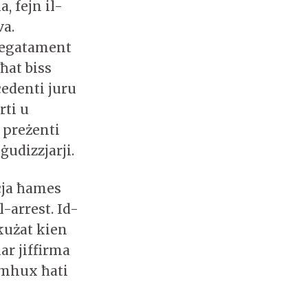
, fejn il-
va.
llegatament
ħat biss
ċedenti juru
rti u
 preżenti
ġudizzjarji.
ċċja ħames
l-arrest. Id-
kkużat kien
mar jiffirma
 mhux ħati