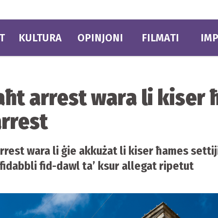
T
KULTURA
OPINJONI
FILMATI
IMP
ħt arrest wara li kiser 
arrest
est wara li ġie akkużat li kiser ħames settiji
fidabbli fid-dawl ta’ ksur allegat ripetut