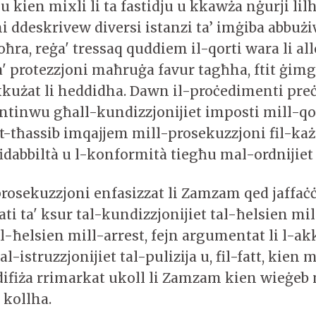
u kien mixli li ta fastidju u kkawża nġurji lilha
 ddeskrivew diversi istanzi ta’ imġiba abbużi
oħra, reġa' tressaq quddiem il-qorti wara li a
a' protezzjoni maħruġa favur tagħha, ftit ġimg
akkużat li heddidha. Dawn il-proċedimenti pre
ontinwu għall-kundizzjonijiet imposti mill-qo
it-tħassib imqajjem mill-prosekuzzjoni fil-każ
idabbiltà u l-konformità tiegħu mal-ordnijiet 
-prosekuzzjoni enfasizzat li Zamzam qed jaffa
ti ta' ksur tal-kundizzjonijiet tal-ħelsien mil
 il-ħelsien mill-arrest, fejn argumentat li l-a
-istruzzjonijiet tal-pulizija u, fil-fatt, kien 
difiża rrimarkat ukoll li Zamzam kien wieġeb
 kollha.