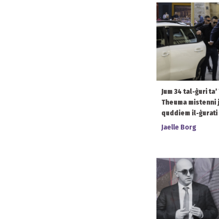
Jum 34 tal-ġuri ta
Theuma mistenni j
quddiem il-ġurati
Jaelle Borg