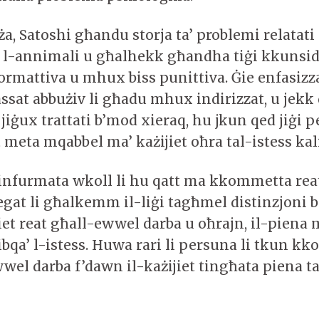
ża, Satoshi għandu storja ta’ problemi relatati
 l-annimali u għalhekk għandha tiġi kkunsid
formattiva u mhux biss punittiva. Ġie enfasizza
assat abbużiv li għadu mhux indirizzat, u jekk
iġux trattati b’mod xieraq, hu jkun qed jiġi p
meta mqabbel ma’ każijiet oħra tal-istess kal
t infurmata wkoll li hu qatt ma kkommetta rea
jegat li għalkemm il-liġi tagħmel distinzjoni 
et reat għall-ewwel darba u oħrajn, il-piena 
ibqa’ l-istess. Huwa rari li persuna li tkun k
wel darba f’dawn il-każijiet tingħata piena ta