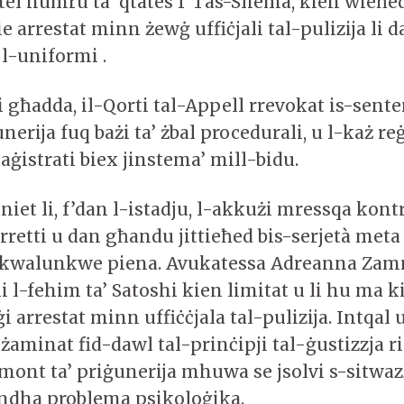
atel numru ta’ qtates f’Tas-Sliema, kien wieħe
e arrestat minn żewġ uffiċjali tal-pulizija li 
 l-uniformi .
 għadda, il-Qorti tal-Appell rrevokat is-sente
nerija fuq bażi ta’ żbal procedurali, u l-każ re
aġistrati biex jinstema’ mill-bidu.
tniet li, f’dan l-istadju, l-akkużi mressqa kont
etti u dan għandu jittieħed bis-serjetà meta 
 kwalunkwe piena. Avukatessa Adreanna Zam
i l-fehim ta’ Satoshi kien limitat u li hu ma 
ġi arrestat minn uffiċċjala tal-pulizija. Intqal 
żaminat fid-dawl tal-prinċipji tal-ġustizzja r
mmont ta’ priġunerija mhuwa se jsolvi s-sitwaz
ndha problema psikoloġika.