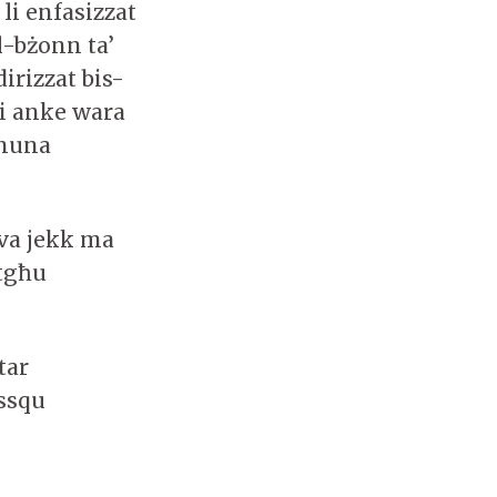
 li enfasizzat
l-bżonn ta’
irizzat bis-
 li anke wara
jnuna
iva jekk ma
stgħu
tar
essqu