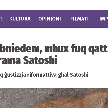
T
KULTURA
OPINJONI
FILMATI
IMP
-bniedem, mhux fuq qattu
rama Satoshi
uq ġustizzja riformattiva għal Satoshi