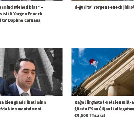
rmind wieħed biss" –
Il-ġuri ta’ Yorgen Fenech jidħol
sisti li Yorgen Fenech
l ta' Daphne Caruana
ma kien għadu jbati minn
Raġel jingħata l-ħelsien mill-
 iżda kien mentalment
ġlieda f’San Ġiljan li allegata
€9,500 f’ħsarat