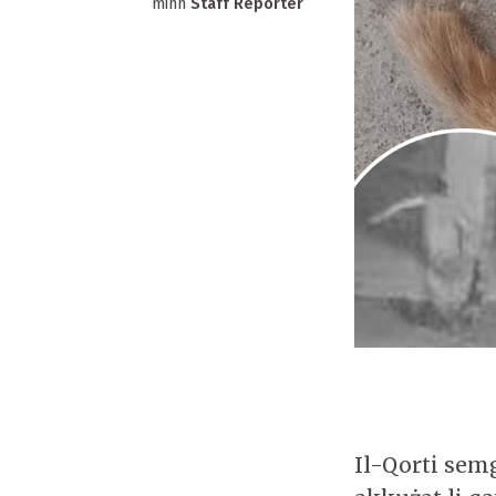
minn
Staff Reporter
Il-Qorti sem