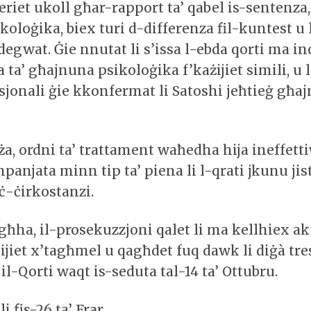
feriet ukoll għar-rapport ta’ qabel is-sentenza,
oloġika, biex turi d-differenza fil-kuntest u 
egwat. Ġie nnutat li s’issa l-ebda qorti ma ind
a ta’ għajnuna psikoloġika f’każijiet simili, u
sjonali ġie kkonfermat li Satoshi jeħtieġ għa
ża, ordni ta’ trattament waħedha hija ineffett
anjata minn tip ta’ piena li l-qrati jkunu ji
ċ-ċirkostanzi.
ħha, il-prosekuzzjoni qalet li ma kellhiex ak
ijiet x’tagħmel u qagħdet fuq dawk li diġà tr
l-Qorti waqt is-seduta tal-14 ta’ Ottubru.
 fis-26 ta’ Frar.