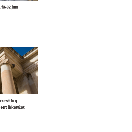
 fit-32 jum
arrest fuq
ment ikkawżat