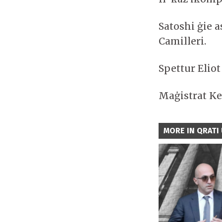
Satoshi ġie 
Camilleri.
Spettur Elio
Maġistrat Ke
MORE IN QRATI 