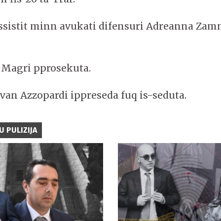
assistit minn avukati difensuri Adreanna Za
t Magri pprosekuta.
van Azzopardi ippreseda fuq is-seduta.
U PULIZIJA