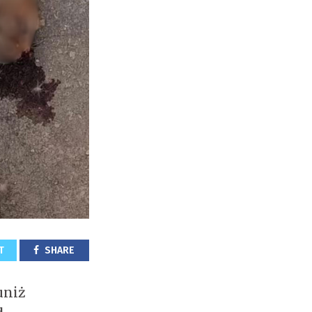
T
SHARE
uniż