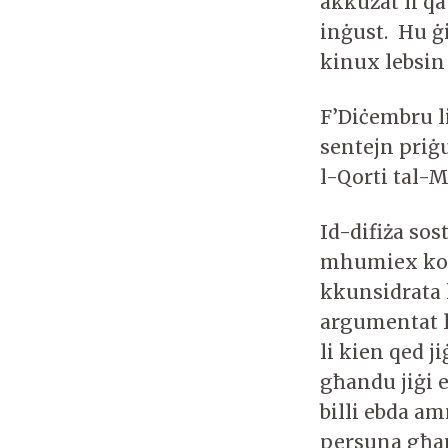
akkużat li q
inġust. Hu ġi
kinux lebsin
F’Diċembru li
sentejn priġu
l-Qorti tal-M
Id-difiża sos
mhumiex korr
kkunsidrata
argumentat l
li kien qed ji
għandu jiġi e
billi ebda a
persuna għa