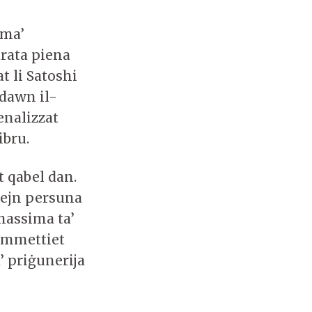
 ma’
rata piena
t li Satoshi
 dawn il-
enalizzat
ibru.
t qabel dan.
bejn persuna
massima ta’
kommettiet
’ priġunerija