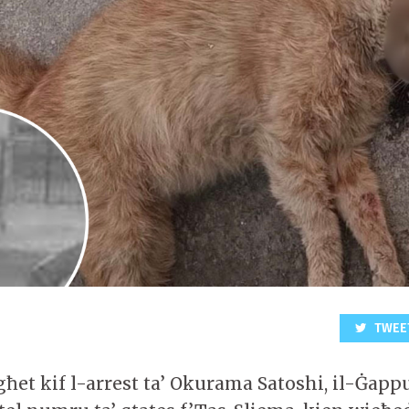
TWEE
għet kif l-arrest ta’ Okurama Satoshi, il-Ġapp