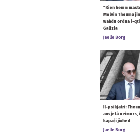
"Kien hemm maste
Melvin Theuma jin
waħdu ordna l-qti
Galizia
Jaelle Borg
Il-psikjatri: Theu
ansjetà u rimors,
kapaċi jixhed
Jaelle Borg