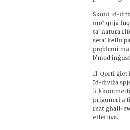
Skont id-difi
moħqrija fuq
ta’ natura ri
seta’ kellu p
problemi ma j
b’mod inġust 
Il-Qorti ġie
Id-diviża sp
li kkommetti
priġunerija t
reat għall-ew
effettiva.