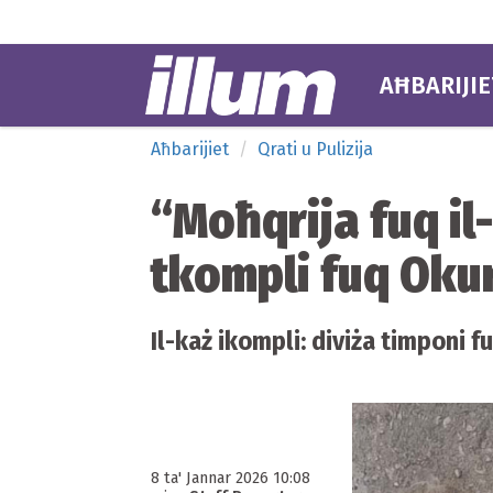
AĦBARIJIE
Aħbarijiet
Qrati u Pulizija
“Moħqrija fuq il
tkompli fuq Oku
Il-każ ikompli: diviża timponi f
8 ta' Jannar 2026 10:08