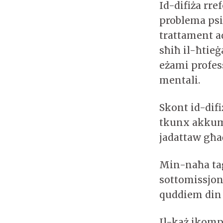
Id-difiża rre
problema psik
trattament ad
sħiħ il-ħtieġ
eżami profes
mentali.
Skont id-difi
tkunx akkump
jadattaw għa
Min-naħa tag
sottomissjon
quddiem din i
Il-każ ikompli