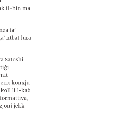
d
dak il-ħin ma
nza ta’
ġa’ ntbat lura
ra Satoshi
tiġi
mit
kienx konxju
ukoll li l-każ
iformattiva,
zjoni jekk