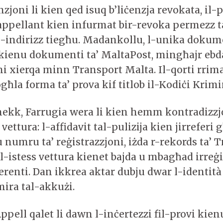
zjoni li kien qed isuq b’liċenzja revokata, il
-appellant kien infurmat bir-revoka permezz ta’
l-indirizz tiegħu. Madankollu, l-unika dokum
kienu dokumenti ta’ MaltaPost, mingħajr ebd
oni xierqa minn Transport Malta. Il-qorti rrim
ħla forma ta’ prova kif titlob il-Kodiċi Krimi
ekk, Farrugia wera li kien hemm kontradizzjon
 vettura: l-affidavit tal-pulizija kien jirreferi 
 numru ta’ reġistrazzjoni, iżda r-rekords ta’ 
 l-istess vettura kienet bajda u mbagħad irreġi
erenti. Dan ikkrea aktar dubju dwar l-identità
-mira tal-akkużi.
Appell qalet li dawn l-inċertezzi fil-provi kien