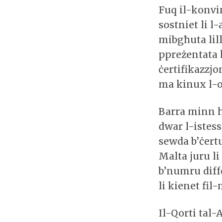
Fuq il-konvin
sostniet li l
mibgħuta lil
ppreżentata 
ċertifikazzj
ma kinux l-og
Barra minn h
dwar l-istess
sewda b’ċertu
Malta juru li
b’numru diff
li kienet fil
Il-Qorti tal-