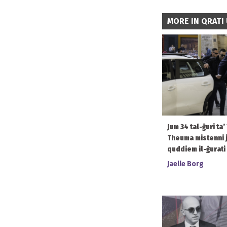
MORE IN QRATI 
Jum 34 tal-ġuri ta
Theuma mistenni j
quddiem il-ġurati
Jaelle Borg