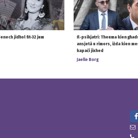
Fenech jidħol fit-32 jum
Il-psikjatri: Theuma kien għad
ansjetà u rimors, iżda kien m
kapaċi jixhed
Jaelle Borg