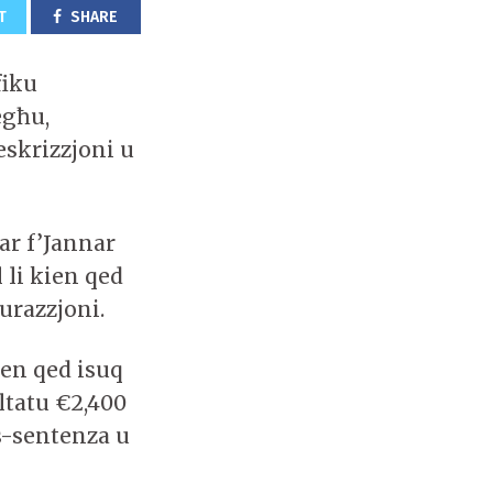
T
SHARE
fiku
egħu,
eskrizzjoni u
ar f’Jannar
 li kien qed
urazzjoni.
kien qed isuq
ltatu €2,400
s-sentenza u