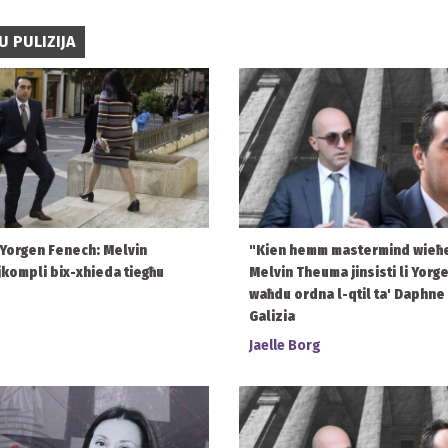
U PULIZIJA
’ Yorgen Fenech: Melvin
"Kien hemm mastermind wieħe
kompli bix-xhieda tiegħu
Melvin Theuma jinsisti li Yor
waħdu ordna l-qtil ta' Daphne
Galizia
Jaelle Borg