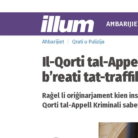
AĦBARIJIE
Aħbarijiet
Qrati u Pulizija
Il-Qorti tal-App
b’reati tat-traff
Raġel li oriġinarjament kien inst
Qorti tal-Appell Kriminali sabet