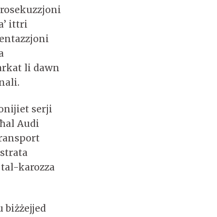
-prosekuzzjoni
 ittri
entazzjoni
a
arkat li dawn
nali.
ijiet serji
għal Audi
Transport
strata
 tal-karozza
u biżżejjed