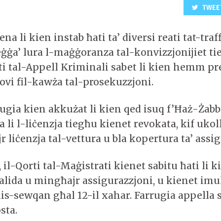
TWEE
ena li kien instab ħati ta’ diversi reati tat-traf
eġġa’ lura l-maġġoranza tal-konvizzjonijiet ti
rti tal-Appell Kriminali sabet li kien hemm pr
ovi fil-kawża tal-prosekuzzjoni.
ugia kien akkużat li kien qed isuq f’Ħaż-Żabb
 li l-liċenzja tiegħu kienet revokata, kif ukoll
 liċenzja tal-vettura u bla kopertura ta’ assig
u, il-Qorti tal-Maġistrati kienet sabitu ħati li 
valida u mingħajr assigurazzjoni, u kienet imu
is-sewqan għal 12-il xahar. Farrugia appella 
sta.