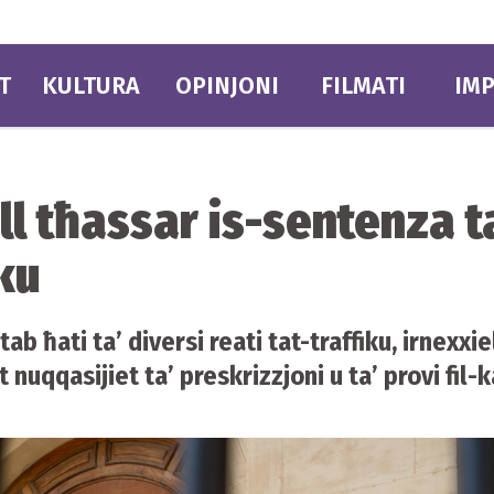
T
KULTURA
OPINJONI
FILMATI
IMP
ell tħassar is-sentenza t
iku
ab ħati ta’ diversi reati tat-traffiku, irnexxie
 nuqqasijiet ta’ preskrizzjoni u ta’ provi fil