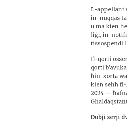
L-appellant 
in-nuqqas ta
u ma kien he
liġi, in-noti
tissospendi l
Il-qorti oss
qorti b’avuka
ħin, xorta w
kien seħħ fl-
2024 — ħafna
Għaldaqstant
Dubji serji 