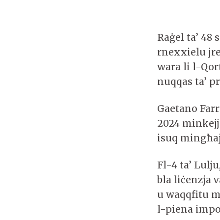
Raġel ta’ 48 s
rnexxielu jr
wara li l-Qo
nuqqas ta’ pr
Gaetano Farr
2024 minkejja
isuq mingħajr
Fl-4 ta’ Lulj
bla liċenzja 
u waqqfitu m
l-piena impo