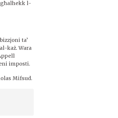
u għalhekk l-
bizzjoni ta’
al-każ. Wara
-Appell
eni imposti.
holas Mifsud.