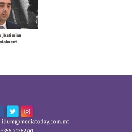
u jbati minn
entalment
illum@mediatoday.com.mt
+356 21382741