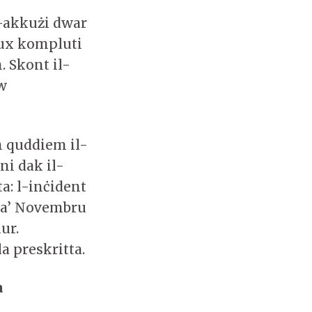
l-akkużi dwar
nux kompluti
. Skont il-
ew
n quddiem il-
ni dak il-
a: l-inċident
1 ta’ Novembru
ur.
 preskritta.
a