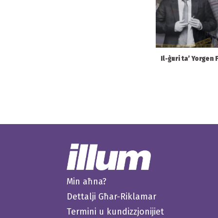
Il-ġuri ta’ Yorgen 
Min aħna?
Dettalji Għar-Riklamar
Termini u kundizzjonijiet