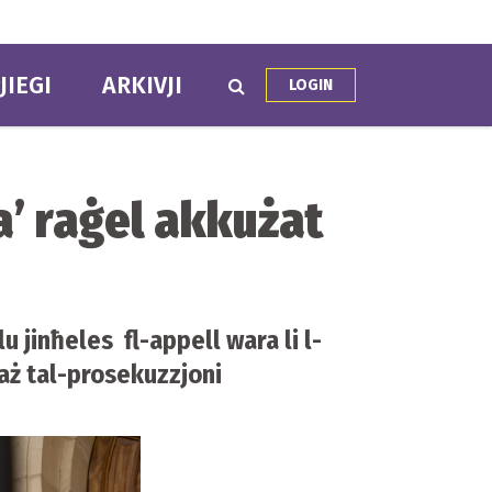
JIEGI
ARKIVJI
LOGIN
a’ raġel akkużat
lu jinħeles fl-appell wara li l-
-każ tal-prosekuzzjoni