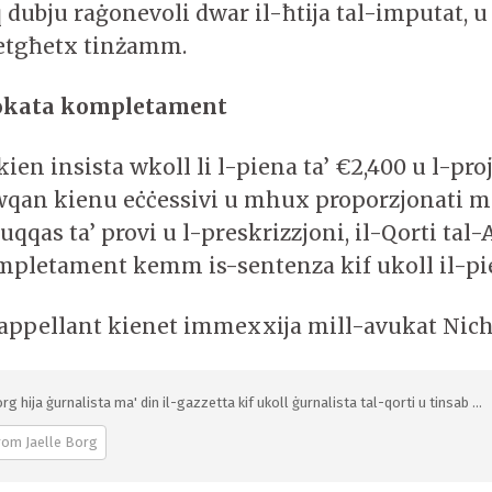
 dubju raġonevoli dwar il-ħtija tal-imputat, 
etgħetx tinżamm.
vokata kompletament
ien insista wkoll li l-piena ta’ €2,400 u l-proj
qan kienu eċċessivi u mhux proporzjonati m
nuqqas ta’ provi u l-preskrizzjoni, il-Qorti tal
mpletament kemm is-sentenza kif ukoll il-pi
l-appellant kienet immexxija mill-avukat Nic
rg hija ġurnalista ma' din il-gazzetta kif ukoll ġurnalista tal-qorti u tinsab ...
rom Jaelle Borg