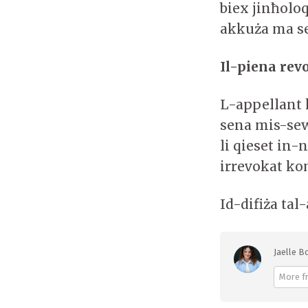
biex jinħoloq
akkuża ma s
Il-piena re
L-appellant k
sena mis-sew
li qieset in-
irrevokat ko
Id-difiża ta
Jaelle Bo
More f