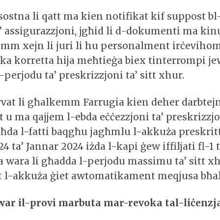
sostna li qatt ma kien notifikat kif suppost b
’ assigurazzjoni, jgħid li d-dokumenti ma ki
mm xejn li juri li hu personalment irċevihom
fika korretta hija meħtieġa biex tinterrompi j
-perjodu ta’ preskrizzjoni ta’ sitt xhur.
ervat li għalkemm Farrugia kien deher darbtej
t u ma qajjem l-ebda eċċezzjoni ta’ preskrizzjo
aħda l-fatti baqgħu jagħmlu l-akkuża preskritt
24 ta’ Jannar 2024 iżda l-kapi ġew iffiljati fl-
 wara li għadda l-perjodu massimu ta’ sitt xh
 l-akkuża ġiet awtomatikament meqjusa bħala
dwar il-provi marbuta mar-revoka tal-liċenzj