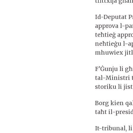
tfittxija għal
Id-Deputat P
approva l-par
teħtieġ appro
neħtieġu l-a
mhuwiex jitl
F’Ġunju li għ
tal-Ministri 
storiku li jis
Borg kien qal
taħt il-presi
It-tribunal, 