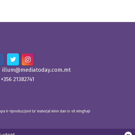
illum@mediatoday.com.mt
+356 21382741
 Ir-riproduzzjoni ta' materjal minn dan is-sit mingħajr
l-utent.