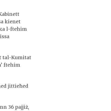
Kabinett
sa kienet
ika l-ftehim
issa
t tal-Kumitat
a’ ftehim
ed jittieħed
nn 36 pajjiż,