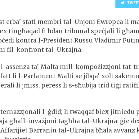
TWEE
ost erba’ stati membri tal-Unjoni Ewropea li m
ex tingħaqad fi ħdan tribunal speċjali li għan
oċedi kontra l-President Russu Vladimir Putin 
ni fil-konfront tal-Ukrajna.
l-assenza ta’ Malta mill-kompożizzjoni tat-tr
l-fatt li l-Parlament Malti se jibqa' xolt sakemm
rali li jmiss, peress li s-sħubija trid tiġi ratif
nternazzjonali l-ġdid; li twaqqaf biex jitniedu
ja għall-invażjoni tagħha tal-Ukrajna; ġie de
Affarijiet Barranin tal-Ukrajna bħala avvanz k