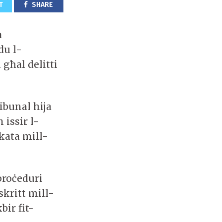
T
SHARE
a
du l-
għal delitti
ibunal hija
 issir l-
ikata mill-
 proċeduri
skritt mill-
bir fit-