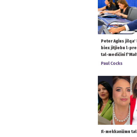
Peter Agius jilqa'
biex jitjiebu l-pr
tal-mediċini f'Mal
Paul Cocks
Il-mekkaniżmu ta