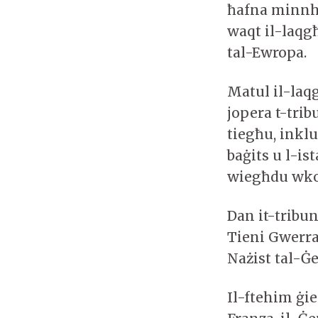
ħafna minnho
waqt il-laqgħ
tal-Ewropa.
Matul il-laqg
jopera t-trib
tiegħu, inklu
baġits u l-ist
wiegħdu wkol
Dan it-tribu
Tieni Gwerra
Nażist tal-Ġ
Il-ftehim ġie