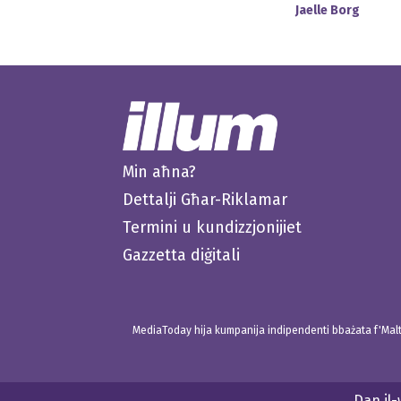
Jaelle Borg
Min aħna?
Dettalji Għar-Riklamar
Termini u kundizzjonijiet
Gazzetta diġitali
MediaToday hija kumpanija indipendenti bbażata f'Malta
Dan il-