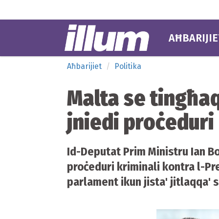
AĦBARIJIE
Aħbarijiet
Politika
Malta se tingħaq
jniedi proċeduri
Id-Deputat Prim Ministru Ian Bo
proċeduri kriminali kontra l-Pr
parlament ikun jista' jitlaqqa' 