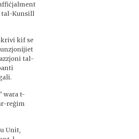
uffiċjalment
 tal-Kunsill
krivi kif se
funzjonijiet
azzjoni tal-
panti
ali.
’ wara t-
tar-reġim
u Unit,