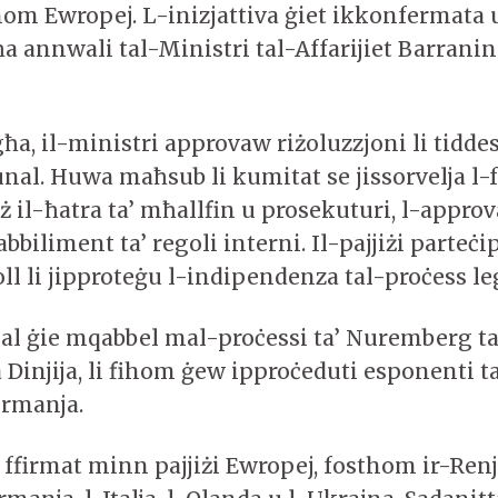
m Ewropej. L-inizjattiva ġiet ikkonfermata 
a annwali tal-Ministri tal-Affarijiet Barranin
ħa, il-ministri approvaw riżoluzzjoni li tiddes
unal. Huwa maħsub li kumitat se jissorvelja l-
ż il-ħatra ta’ mħallfin u prosekuturi, l-approv
abbiliment ta’ regoli interni. Il-pajjiżi parteċi
l li jipproteġu l-indipendenza tal-proċess leg
nal ġie mqabbel mal-proċessi ta’ Nuremberg ta
 Dinjija, li fihom ġew ipproċeduti esponenti 
ermanja.
 ffirmat minn pajjiżi Ewropej, fosthom ir-Renj