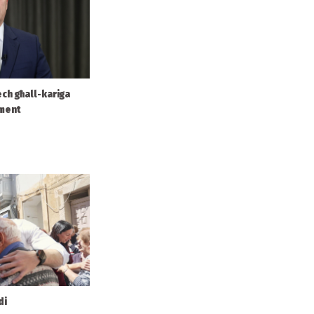
ech għall-kariga
ament
di