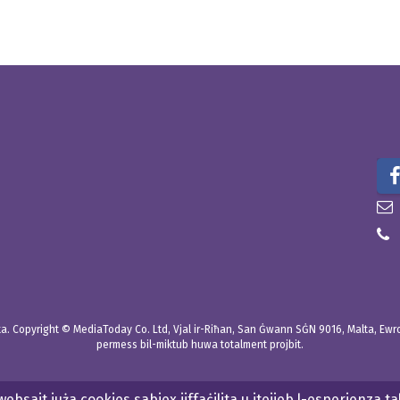
. Copyright © MediaToday Co. Ltd, Vjal ir-Riħan, San Ġwann SĠN 9016, Malta, Ewropa
permess bil-miktub huwa totalment projbit.
websajt juża cookies sabiex jiffaċilita u jtejjeb l-esperjenza ta