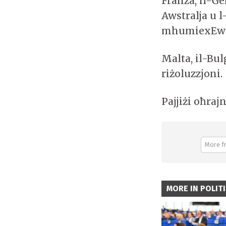
Franza, il-Ġe
Awstralja u l
mhumiexEwr
Malta, il-Bu
riżoluzzjoni.
Pajjiżi oħra
More f
MORE IN POLIT