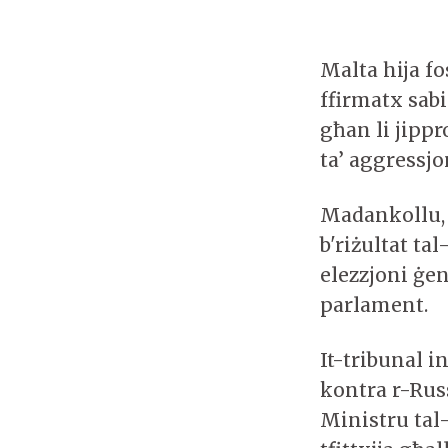
Malta hija f
ffirmatx sabi
għan li jippr
ta’ aggressjo
Madankollu, 
b'riżultat ta
elezzjoni ġene
parlament.
It-tribunal i
kontra r-Russ
Ministru tal-