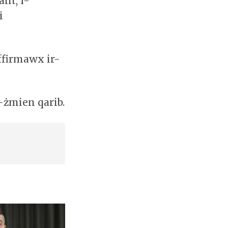
ant, l-
i
ffirmawx ir-
-żmien qarib.