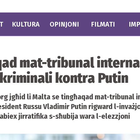
T
KULTURA
OPINJONI
FILMATI
IMP
ad mat-tribunal internaz
 kriminali kontra Putin
rg jgħid li Malta se tingħaqad mat-tribunal int
esident Russu Vladimir Putin rigward l-invażjo
sabiex jirratifika s-sħubija wara l-elezzjoni