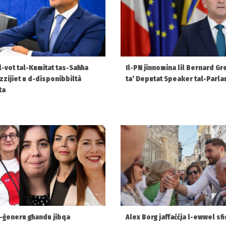
 l-vot tal-Kumitat tas-Saħħa
Il-PN jinnomina lil Bernard Gr
ezzijiet u d-disponibbiltà
ta’ Deputat Speaker tal-Parl
ta
l-ġeneru għandu jibqa
Alex Borg jaffaċċja l-ewwel sfi