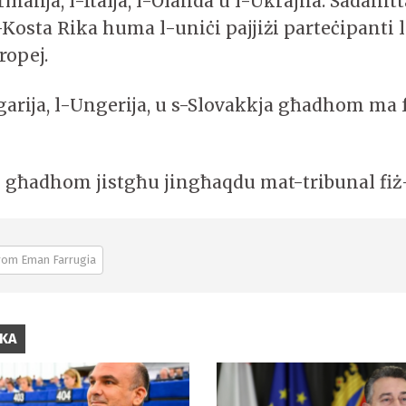
rmanja, l-Italja, l-Olanda u l-Ukrajna. Sadanitt
-Kosta Rika huma l-uniċi pajjiżi parteċipanti l
opej.
lgarija, l-Ungerija, u s-Slovakkja għadhom ma 
jn għadhom jistgħu jingħaqdu mat-tribunal fiż
rom Eman Farrugia
IKA